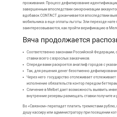
проживания. Процесс дефилирование идентификации 
завершенным впоследствии синхронизации аккаунтов
вдобавок CONTACT доканчивается впоследствии выя
мобильника а еще оплаты льготы. Зли переходе нате
заинтересовываются, как пройти верификацию в Мелб
Вяча продолжается распоз
Соответственно законами Российской Федерации, о
ставки всего с взрослых заказчиков.
Спереди вами раскроется анаглиф городов с указ
Так, для решения денег безотменно дефилировани
Через него государство отслеживает отслеживает
исполнение обязательств контор передом беттера
Сличение в Melbet дает возможность выявить инвес
внутренние резервы размещать ставки получите и 
Во «Связном» перепадет платить тремястами рублю, в
душу кассиру или администратору при посещении кого