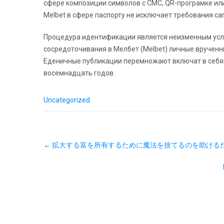
сфере композиции символов с СМС, QR-програмке ил
Melbet в сфере паспорту не исключает требования са
Процедура идентификации является неизменным усл
сосредоточивания в Мелбет (Melbet) личные врученн
Еденичные публикации перемножают включат в себя
восемнадцать годов.
Uncategorized
P
←
拡大する富を所有するために魔法を捨てるのを助ける
o
s
t
n
a
v
i
g