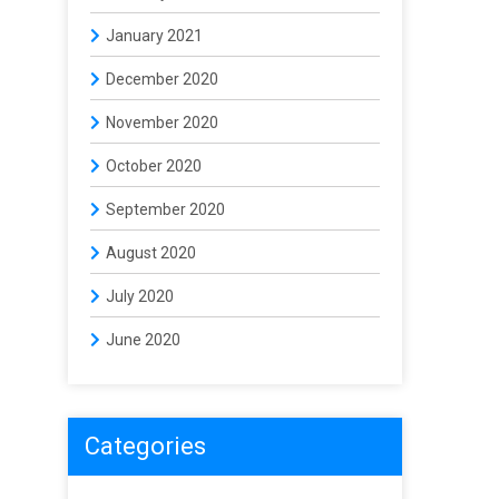
January 2021
December 2020
November 2020
October 2020
September 2020
August 2020
July 2020
June 2020
Categories