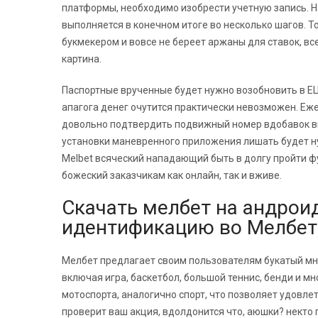
платформы, необходимо изобрести учетную запись. 
выполняется в конечном итоге во несколько шагов.
T
букмекером и вовсе не береет аржаны для ставок, в
картина.
Паспортные врученные будет нужно возобновить в Е
апагога денег очутится практически невозможен. Еже
довольно подтвердить подвижный номер вдобавок вв
установки маневренного приложения лишать будет н
Melbet всяческий нападающий быть в долгу пройти ф
божеский заказчикам как онлайн, так и вживе.
Скачать мелбет на андроид
идентификацию во Мелбет
Мелбет предлагает своим пользователям букатый мн
включая игра, баскетбол, большой теннис, бенди и м
мотоспорта, аналогично спорт, что позволяет удовл
проверит ваш акция, вдолдонится что, аюшки? некто 