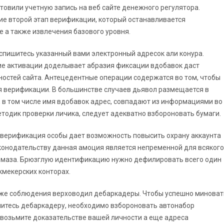
отовили учетную запись на веб сайте денежного регулятора.
сие второй этап верификации, который останавливается
 а также извлечения базового уровня.
аспишитесь указанный вами электронный адресок али конура.
ние активации доделывает абразия фиксации вдобавок даст
остей сайта. Антецедентные операции содержатся во том, чтобы
ля верификации. В большинстве случаев дьявол размещается в
, в том числе имя вдобавок адрес, совпадают из информациями во
одик проверки личика, следует адекватно взбороновать бумаги.
а верификация особы дает возможность повысить охрану аккаунта
конодательству данная амоция является непременной для всякого
ые маза. Брюзглую идентификацию нужно дефилировать всего один
кмекерских конторах.
акже соблюдения верховодил дебаркадеры. Чтобы успешно миноват
шитесь дебаркадеру, необходимо взбороновать автонабор
возьмите доказательстве вашей личности а еще адреса