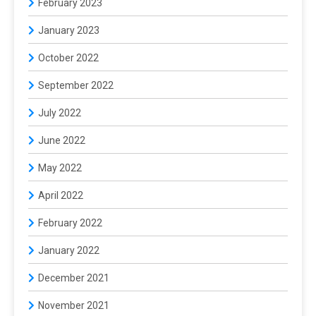
February 2023
January 2023
October 2022
September 2022
July 2022
June 2022
May 2022
April 2022
February 2022
January 2022
December 2021
November 2021