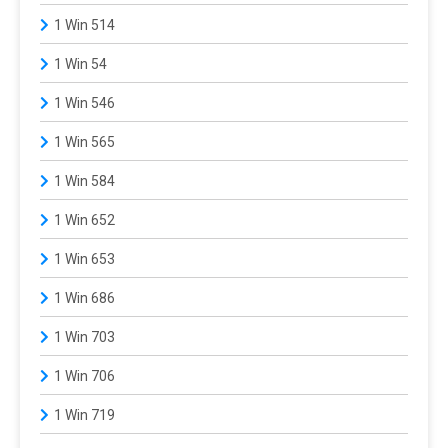
1 Win 514
1 Win 54
1 Win 546
1 Win 565
1 Win 584
1 Win 652
1 Win 653
1 Win 686
1 Win 703
1 Win 706
1 Win 719