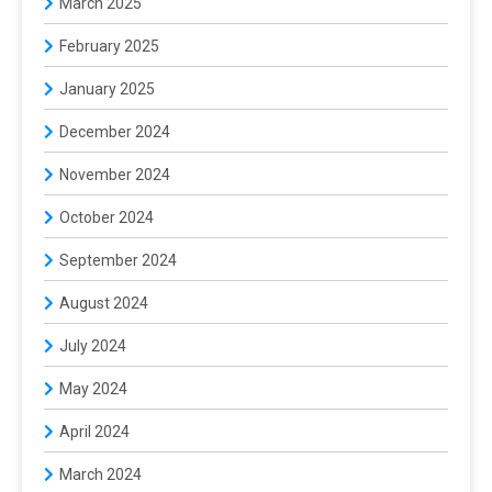
March 2025
February 2025
January 2025
December 2024
November 2024
October 2024
September 2024
August 2024
July 2024
May 2024
April 2024
March 2024