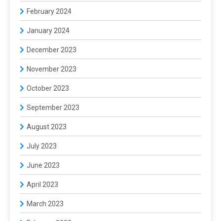
February 2024
January 2024
December 2023
November 2023
October 2023
September 2023
August 2023
July 2023
June 2023
April 2023
March 2023