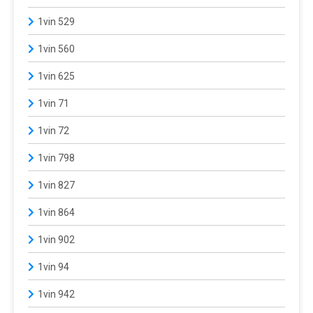
1vin 529
1vin 560
1vin 625
1vin 71
1vin 72
1vin 798
1vin 827
1vin 864
1vin 902
1vin 94
1vin 942