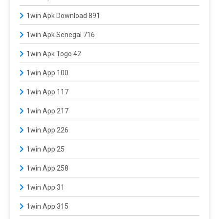
1win Apk Download 891
1win Apk Senegal 716
1win Apk Togo 42
1win App 100
1win App 117
1win App 217
1win App 226
1win App 25
1win App 258
1win App 31
1win App 315