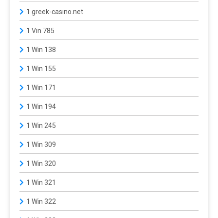
1 greek-casino.net
1 Vin 785
1 Win 138
1 Win 155
1 Win 171
1 Win 194
1 Win 245
1 Win 309
1 Win 320
1 Win 321
1 Win 322