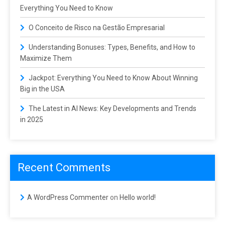
Everything You Need to Know
O Conceito de Risco na Gestão Empresarial
Understanding Bonuses: Types, Benefits, and How to
Maximize Them
Jackpot: Everything You Need to Know About Winning
Big in the USA
The Latest in AI News: Key Developments and Trends
in 2025
Recent Comments
A WordPress Commenter
on
Hello world!