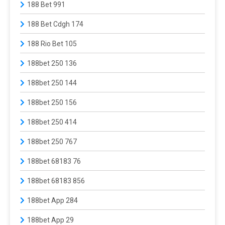
188 Bet 991
188 Bet Cdgh 174
188 Rio Bet 105
188bet 250 136
188bet 250 144
188bet 250 156
188bet 250 414
188bet 250 767
188bet 68183 76
188bet 68183 856
188bet App 284
188bet App 29