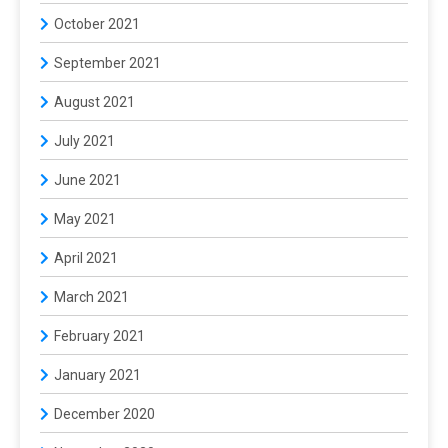
October 2021
September 2021
August 2021
July 2021
June 2021
May 2021
April 2021
March 2021
February 2021
January 2021
December 2020