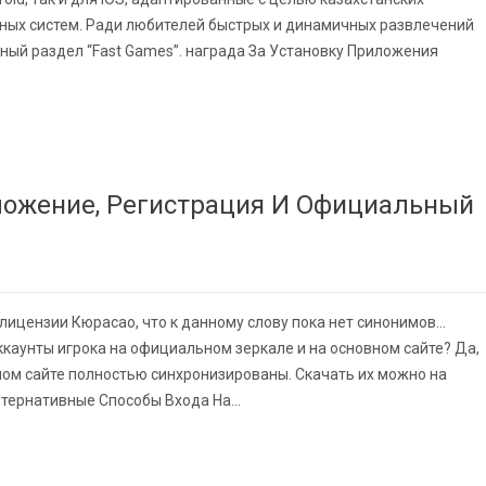
жных систем. Ради любителей быстрых и динамичных развлечений
ный раздел “Fast Games”. награда За Установку Приложения
иложение, Регистрация И Официальный
ицензии Кюрасао, что к данному слову пока нет синонимов…
ккаунты игрока на официальном зеркале и на основном сайте? Да,
ном сайте полностью синхронизированы. Скачать их можно на
льтернативные Способы Входа На…