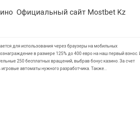
ино ️ Официальный сайт Mostbet Kz
жается для использования через браузеры на мобильных
вознаграждение в размере 125% до 400 евро на наш первый взнос. 
тельные 250 бесплатных вращений, выбрав бонус казино. За счет
 игровые автоматы нужного разработчика. Также…