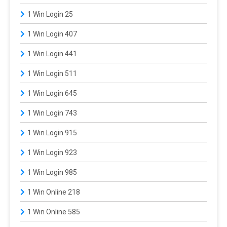
1 Win Login 25
1 Win Login 407
1 Win Login 441
1 Win Login 511
1 Win Login 645
1 Win Login 743
1 Win Login 915
1 Win Login 923
1 Win Login 985
1 Win Online 218
1 Win Online 585