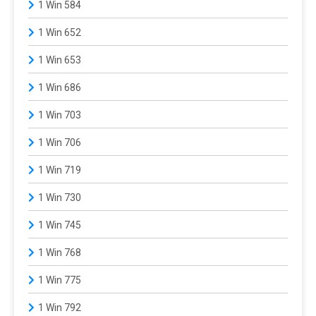
1 Win 584
1 Win 652
1 Win 653
1 Win 686
1 Win 703
1 Win 706
1 Win 719
1 Win 730
1 Win 745
1 Win 768
1 Win 775
1 Win 792