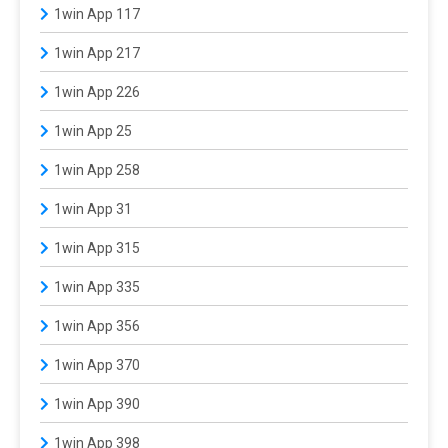
1win App 117
1win App 217
1win App 226
1win App 25
1win App 258
1win App 31
1win App 315
1win App 335
1win App 356
1win App 370
1win App 390
1win App 398