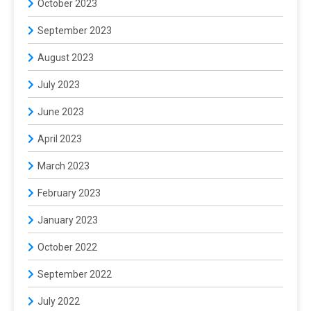
October 2023
September 2023
August 2023
July 2023
June 2023
April 2023
March 2023
February 2023
January 2023
October 2022
September 2022
July 2022