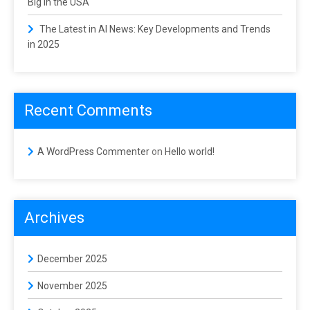
Big in the USA
The Latest in AI News: Key Developments and Trends
in 2025
Recent Comments
A WordPress Commenter
on
Hello world!
Archives
December 2025
November 2025