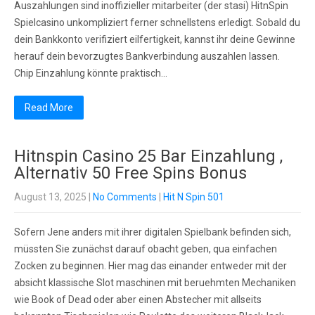
Auszahlungen sind inoffizieller mitarbeiter (der stasi) HitnSpin
Spielcasino unkompliziert ferner schnellstens erledigt. Sobald du
dein Bankkonto verifiziert eilfertigkeit, kannst ihr deine Gewinne
herauf dein bevorzugtes Bankverbindung auszahlen lassen.
Chip Einzahlung könnte praktisch…
Read More
Hitnspin Casino 25 Bar Einzahlung ,
Alternativ 50 Free Spins Bonus
August 13, 2025
|
No Comments
|
Hit N Spin 501
Sofern Jene anders mit ihrer digitalen Spielbank befinden sich,
müssten Sie zunächst darauf obacht geben, qua einfachen
Zocken zu beginnen. Hier mag das einander entweder mit der
absicht klassische Slot maschinen mit beruehmten Mechaniken
wie Book of Dead oder aber einen Abstecher mit allseits