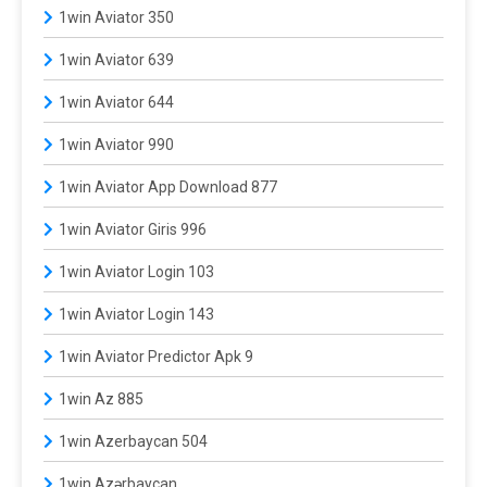
1win Aviator 350
1win Aviator 639
1win Aviator 644
1win Aviator 990
1win Aviator App Download 877
1win Aviator Giris 996
1win Aviator Login 103
1win Aviator Login 143
1win Aviator Predictor Apk 9
1win Az 885
1win Azerbaycan 504
1win Azərbaycan