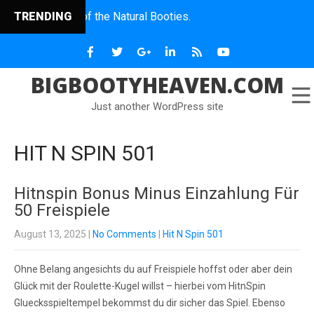
ome of the Natural Booties.
TRENDING
BIGBOOTYHEAVEN.COM
Just another WordPress site
HIT N SPIN 501
Hitnspin Bonus Minus Einzahlung Für
50 Freispiele
August 13, 2025
|
No Comments
|
Hit N Spin 501
Ohne Belang angesichts du auf Freispiele hoffst oder aber dein
Glück mit der Roulette-Kugel willst – hierbei vom HitnSpin
Gluecksspieltempel bekommst du dir sicher das Spiel. Ebenso