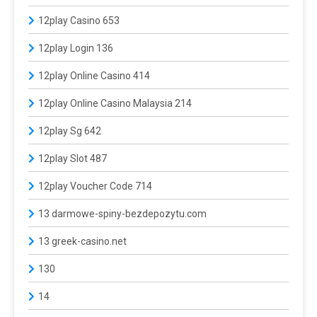
12play Casino 653
12play Login 136
12play Online Casino 414
12play Online Casino Malaysia 214
12play Sg 642
12play Slot 487
12play Voucher Code 714
13 darmowe-spiny-bezdepozytu.com
13 greek-casino.net
130
14