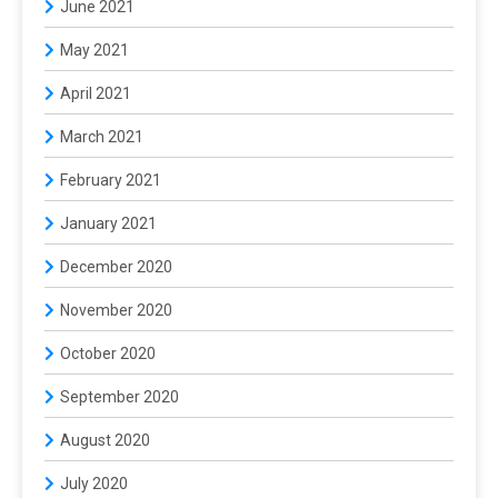
June 2021
May 2021
April 2021
March 2021
February 2021
January 2021
December 2020
November 2020
October 2020
September 2020
August 2020
July 2020