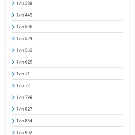
1vin 388
1vin 445
1vin 506
1vin 529
1vin 560
1vin 625
1vin 71
1vin 72
1vin 798
1vin 827
1vin 864
1vin 902