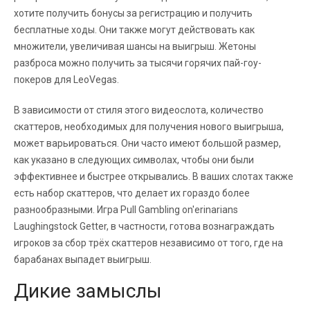
хотите получить бонусы за регистрацию и получить
бесплатные ходы. Они также могут действовать как
множители, увеличивая шансы на выигрыш. Жетоны
разброса можно получить за тысячи горячих пай-гоу-
покеров для LeoVegas.
В зависимости от стиля этого видеослота, количество
скаттеров, необходимых для получения нового выигрыша,
может варьироваться. Они часто имеют большой размер,
как указано в следующих символах, чтобы они были
эффективнее и быстрее открывались. В ваших слотах также
есть набор скаттеров, что делает их гораздо более
разнообразными. Игра Pull Gambling on'erinarians
Laughingstock Getter, в частности, готова вознаграждать
игроков за сбор трёх скаттеров независимо от того, где на
барабанах выпадет выигрыш.
Дикие замыслы