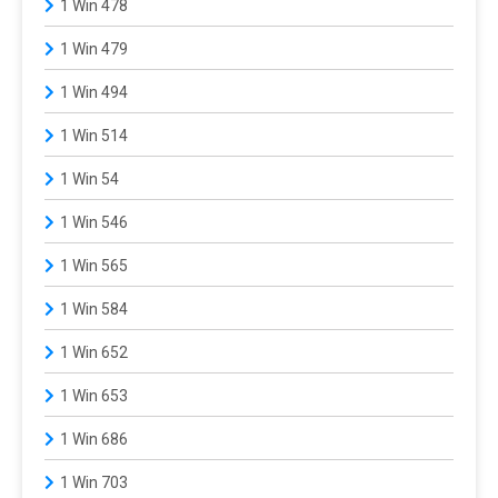
1 Win 478
1 Win 479
1 Win 494
1 Win 514
1 Win 54
1 Win 546
1 Win 565
1 Win 584
1 Win 652
1 Win 653
1 Win 686
1 Win 703