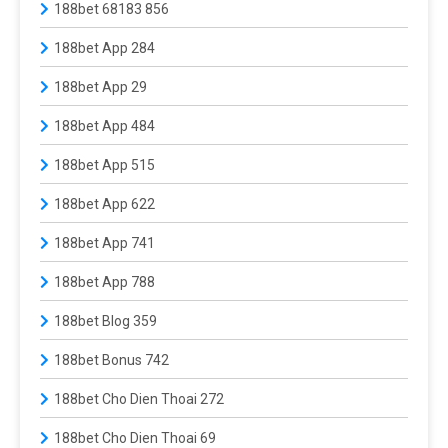
188bet 68183 856
188bet App 284
188bet App 29
188bet App 484
188bet App 515
188bet App 622
188bet App 741
188bet App 788
188bet Blog 359
188bet Bonus 742
188bet Cho Dien Thoai 272
188bet Cho Dien Thoai 69