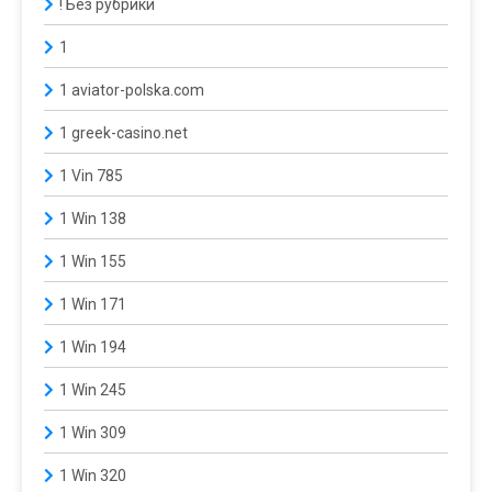
! Без рубрики
1
1 aviator-polska.com
1 greek-casino.net
1 Vin 785
1 Win 138
1 Win 155
1 Win 171
1 Win 194
1 Win 245
1 Win 309
1 Win 320