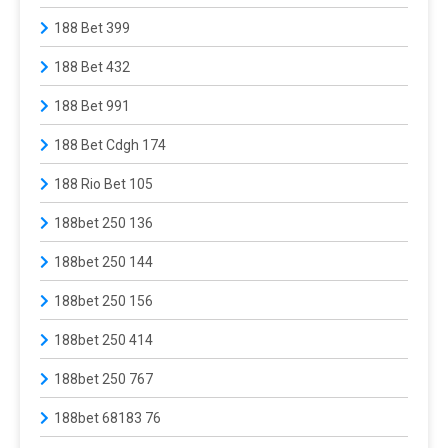
188 Bet 399
188 Bet 432
188 Bet 991
188 Bet Cdgh 174
188 Rio Bet 105
188bet 250 136
188bet 250 144
188bet 250 156
188bet 250 414
188bet 250 767
188bet 68183 76