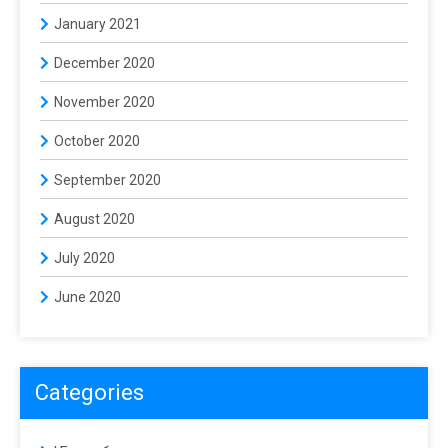
January 2021
December 2020
November 2020
October 2020
September 2020
August 2020
July 2020
June 2020
Categories