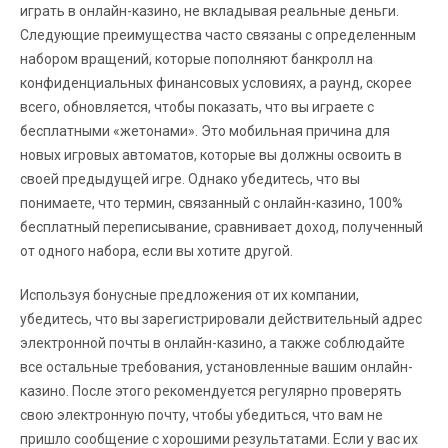
играть в онлайн-казино, не вкладывая реальные деньги.
Следующие преимущества часто связаны с определенным
набором вращений, которые пополняют банкролл на
конфиденциальных финансовых условиях, а раунд, скорее
всего, обновляется, чтобы показать, что вы играете с
бесплатными «жетонами». Это мобильная причина для
новых игровых автоматов, которые вы должны освоить в
своей предыдущей игре. Однако убедитесь, что вы
понимаете, что термин, связанный с онлайн-казино, 100%
бесплатный переписывание, сравнивает доход, полученный
от одного набора, если вы хотите другой.
Используя бонусные предложения от их компании,
убедитесь, что вы зарегистрировали действительный адрес
электронной почты в онлайн-казино, а также соблюдайте
все остальные требования, установленные вашим онлайн-
казино. После этого рекомендуется регулярно проверять
свою электронную почту, чтобы убедиться, что вам не
пришло сообщение с хорошими результатами. Если у вас их