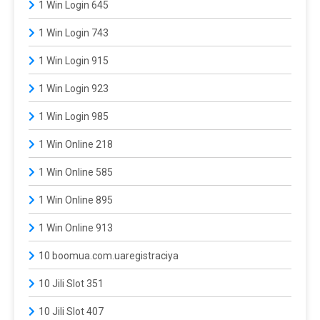
1 Win Login 645
1 Win Login 743
1 Win Login 915
1 Win Login 923
1 Win Login 985
1 Win Online 218
1 Win Online 585
1 Win Online 895
1 Win Online 913
10 boomua.com.uaregistraciya
10 Jili Slot 351
10 Jili Slot 407