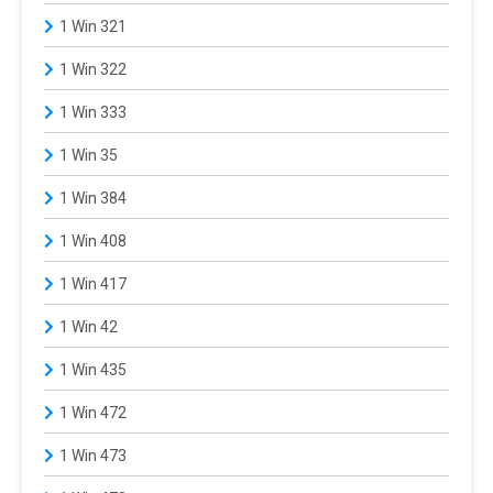
1 Win 321
1 Win 322
1 Win 333
1 Win 35
1 Win 384
1 Win 408
1 Win 417
1 Win 42
1 Win 435
1 Win 472
1 Win 473