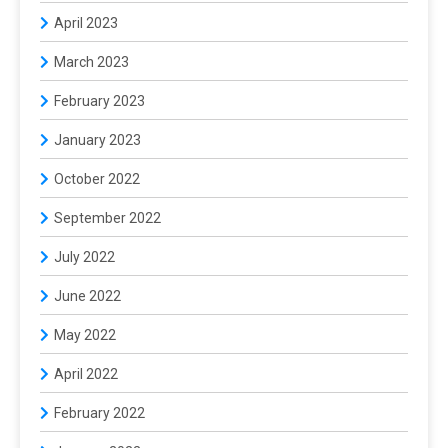
April 2023
March 2023
February 2023
January 2023
October 2022
September 2022
July 2022
June 2022
May 2022
April 2022
February 2022