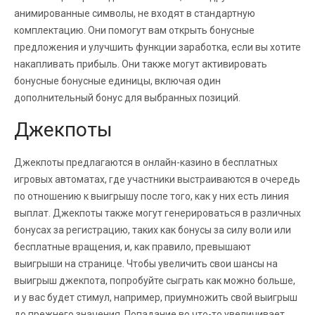
анимированные символы, не входят в стандартную
комплектацию. Они помогут вам открыть бонусные
предложения и улучшить функции заработка, если вы хотите
накапливать прибыль. Они также могут активировать
бонусные бонусные единицы, включая один
дополнительный бонус для выбранных позиций.
Джекпоты
Джекпоты предлагаются в онлайн-казино в бесплатных
игровых автоматах, где участники выстраиваются в очередь
по отношению к выигрышу после того, как у них есть линия
выплат. Джекпоты также могут генерироваться в различных
бонусах за регистрацию, таких как бонусы за силу воли или
бесплатные вращения, и, как правило, превышают
выигрыши на странице. Чтобы увеличить свои шансы на
выигрыш джекпота, попробуйте сыграть как можно больше,
и у вас будет стимул, например, приумножить свой выигрыш
до прежнего значения. Попадание во что-то увеличивает