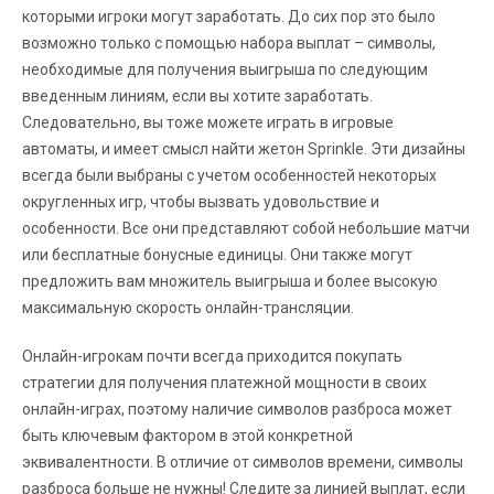
которыми игроки могут заработать. До сих пор это было
возможно только с помощью набора выплат – символы,
необходимые для получения выигрыша по следующим
введенным линиям, если вы хотите заработать.
Следовательно, вы тоже можете играть в игровые
автоматы, и имеет смысл найти жетон Sprinkle. Эти дизайны
всегда были выбраны с учетом особенностей некоторых
округленных игр, чтобы вызвать удовольствие и
особенности. Все они представляют собой небольшие матчи
или бесплатные бонусные единицы. Они также могут
предложить вам множитель выигрыша и более высокую
максимальную скорость онлайн-трансляции.
Онлайн-игрокам почти всегда приходится покупать
стратегии для получения платежной мощности в своих
онлайн-играх, поэтому наличие символов разброса может
быть ключевым фактором в этой конкретной
эквивалентности. В отличие от символов времени, символы
разброса больше не нужны! Следите за линией выплат, если