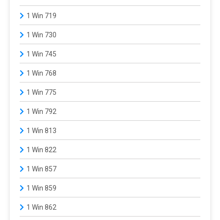
1 Win 719
1 Win 730
1 Win 745
1 Win 768
1 Win 775
1 Win 792
1 Win 813
1 Win 822
1 Win 857
1 Win 859
1 Win 862