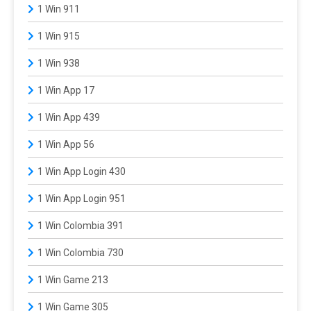
1 Win 911
1 Win 915
1 Win 938
1 Win App 17
1 Win App 439
1 Win App 56
1 Win App Login 430
1 Win App Login 951
1 Win Colombia 391
1 Win Colombia 730
1 Win Game 213
1 Win Game 305