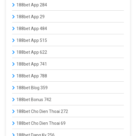
188bet App 284
188bet App 29
188bet App 484
188bet App 515
188bet App 622
188bet App 741
188bet App 788
188bet Blog 359
188bet Bonus 742
188bet Cho Dien Thoai 272
188bet Cho Dien Thoai 69
188bet Dang Ky 256