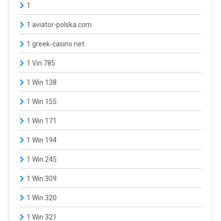
1
1 aviator-polska.com
1 greek-casino.net
1 Vin 785
1 Win 138
1 Win 155
1 Win 171
1 Win 194
1 Win 245
1 Win 309
1 Win 320
1 Win 321