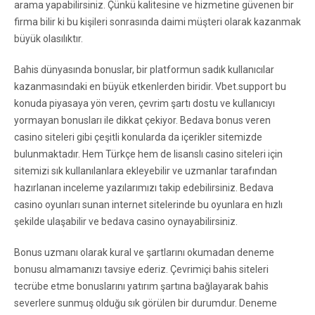
arama yapabilirsiniz. Çünkü kalitesine ve hizmetine güvenen bir
firma bilir ki bu kişileri sonrasında daimi müşteri olarak kazanmak
büyük olasılıktır.
Bahis dünyasında bonuslar, bir platformun sadık kullanıcılar
kazanmasındaki en büyük etkenlerden biridir. Vbet.support bu
konuda piyasaya yön veren, çevrim şartı dostu ve kullanıcıyı
yormayan bonusları ile dikkat çekiyor. Bedava bonus veren
casino siteleri gibi çeşitli konularda da içerikler sitemizde
bulunmaktadır. Hem Türkçe hem de lisanslı casino siteleri için
sitemizi sık kullanılanlara ekleyebilir ve uzmanlar tarafından
hazırlanan inceleme yazılarımızı takip edebilirsiniz. Bedava
casino oyunları sunan internet sitelerinde bu oyunlara en hızlı
şekilde ulaşabilir ve bedava casino oynayabilirsiniz.
Bonus uzmanı olarak kural ve şartlarını okumadan deneme
bonusu almamanızı tavsiye ederiz. Çevrimiçi bahis siteleri
tecrübe etme bonuslarını yatırım şartına bağlayarak bahis
severlere sunmuş olduğu sık görülen bir durumdur. Deneme