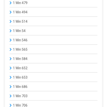
1 Win 479
1 Win 494
1 Win 514
1 Win 54
1 Win 546
1 Win 565
1 Win 584
1 Win 652
1 Win 653
1 Win 686
1 Win 703
1 Win 706