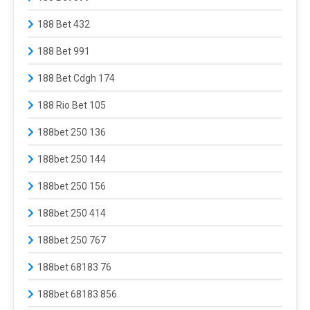
188 Bet 432
188 Bet 991
188 Bet Cdgh 174
188 Rio Bet 105
188bet 250 136
188bet 250 144
188bet 250 156
188bet 250 414
188bet 250 767
188bet 68183 76
188bet 68183 856