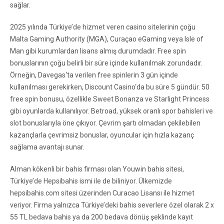
sağlar.
2025 yılında Türkiye’de hizmet veren casino sitelerinin çoğu
Malta Gaming Authority (MGA), Curaçao eGaming veya Isle of
Man gibi kurumlardan lisans almış durumdadır. Free spin
bonuslarının çoğu belirli bir süre içinde kullanılmak zorundadır.
Örneğin, Davegas‘ta verilen free spinlerin 3 gün içinde
kullanılması gerekirken, Discount Casino‘da bu süre 5 gündür. 50
free spin bonusu, özellikle Sweet Bonanza ve Starlight Princess
gibi oyunlarda kullanılıyor. Betroad, yüksek oranlı spor bahisleri ve
slot bonuslarıyla öne çıkıyor. Çevrim şartı olmadan çekilebilen
kazançlarla çevrimsiz bonuslar, oyuncular için hızla kazanç
sağlama avantajı sunar.
Alman kökenli bir bahis firması olan Youwin bahis sitesi,
Türkiye’de Hepsibahis ismi ile de biliniyor. Ülkemizde
hepsibahis.com sitesi üzerinden Curacao Lisansı ile hizmet
veriyor. Firma yalnızca Türkiye’deki bahis severlere özel olarak 2 x
55 TL bedava bahis ya da 200 bedava dönüş şeklinde kayıt