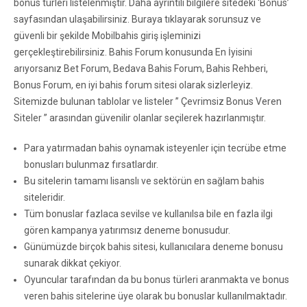
bonus türleri listelenmiştir. Daha ayrıntılı bilgilere sitedeki ‘Bonus’
sayfasından ulaşabilirsiniz. Buraya tıklayarak sorunsuz ve
güvenli bir şekilde Mobilbahis giriş işleminizi
gerçekleştirebilirsiniz. Bahis Forum konusunda En İyisini
arıyorsanız Bet Forum, Bedava Bahis Forum, Bahis Rehberi,
Bonus Forum, en iyi bahis forum sitesi olarak sizlerleyiz.
Sitemizde bulunan tablolar ve listeler ” Çevrimsiz Bonus Veren
Siteler ” arasından güvenilir olanlar seçilerek hazırlanmıştır.
Para yatırmadan bahis oynamak isteyenler için tecrübe etme
bonusları bulunmaz fırsatlardır.
Bu sitelerin tamamı lisanslı ve sektörün en sağlam bahis
siteleridir.
Tüm bonuslar fazlaca sevilse ve kullanılsa bile en fazla ilgi
gören kampanya yatırımsız deneme bonusudur.
Günümüzde birçok bahis sitesi, kullanıcılara deneme bonusu
sunarak dikkat çekiyor.
Oyuncular tarafından da bu bonus türleri aranmakta ve bonus
veren bahis sitelerine üye olarak bu bonuslar kullanılmaktadır.