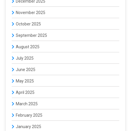
December 2025
November 2025
October 2025
September 2025
August 2025
July 2025
June 2025
May 2025
April 2025
March 2025
February 2025
January 2025