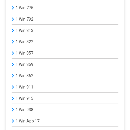
1 Win 775
1 Win 792
1 Win 813
1 Win 822
1 Win 857
1 Win 859
1 Win 862
1 Win 911
1 Win 915
1 Win 938
1 Win App 17