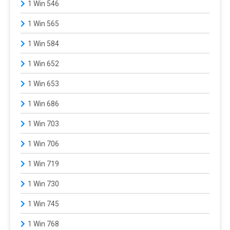
1 Win 546
1 Win 565
1 Win 584
1 Win 652
1 Win 653
1 Win 686
1 Win 703
1 Win 706
1 Win 719
1 Win 730
1 Win 745
1 Win 768