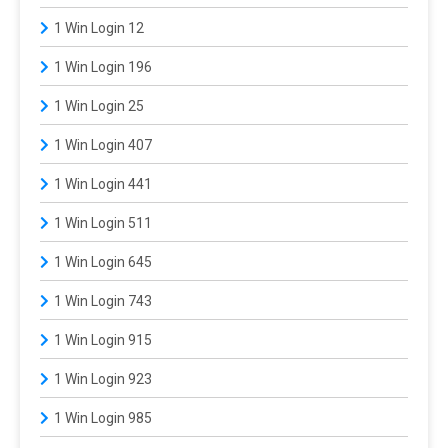
1 Win Login 12
1 Win Login 196
1 Win Login 25
1 Win Login 407
1 Win Login 441
1 Win Login 511
1 Win Login 645
1 Win Login 743
1 Win Login 915
1 Win Login 923
1 Win Login 985