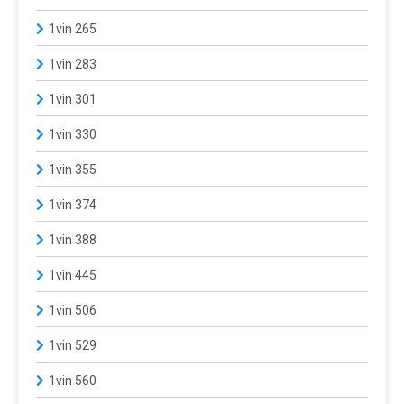
1vin 265
1vin 283
1vin 301
1vin 330
1vin 355
1vin 374
1vin 388
1vin 445
1vin 506
1vin 529
1vin 560