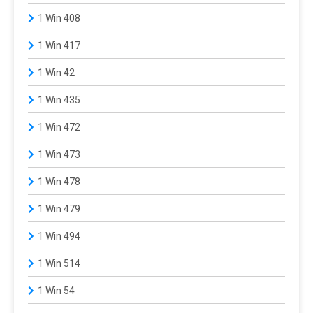
1 Win 408
1 Win 417
1 Win 42
1 Win 435
1 Win 472
1 Win 473
1 Win 478
1 Win 479
1 Win 494
1 Win 514
1 Win 54