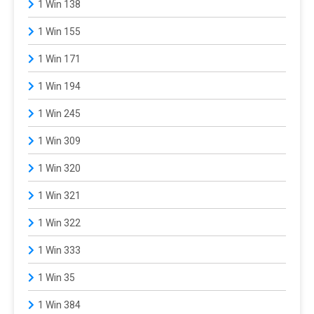
1 Win 138
1 Win 155
1 Win 171
1 Win 194
1 Win 245
1 Win 309
1 Win 320
1 Win 321
1 Win 322
1 Win 333
1 Win 35
1 Win 384