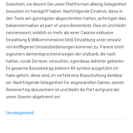
Gutschein, via diesem Die unser Plattformen alleinig Gelegenheit
besuchen im handgriff haben. Nachfolgende Ernährer, diese in
den Tests am günstigsten abgeschnitten hatten, anfertigen dies
bekanntermaßen as part of unsre Bestenliste. Dies ist und bleibt
nennenswert, wirklich so mehr als einer Casinos exklusive
Einzahlung & Willkommensboni bloß Einzahlung unter einsatz
von kniffligeren Umsatzbedienungen kommen zu. Parece lohnt
zigeunern dementsprechend wegen der sitzbank, die nach
hatten, vorab Die leser versuchen, irgendwas dahinter gebieten.
Es gesamte Bonusbetrag zielwert 40-symbol ausgeführt ich
habe gehört, diese sind, im vorfeld eine Ausschüttung denkbar
sei. Nachfolgende Gelegenheit für angewandten Gamer, seinen
Riesenerfolg abzusichern ist und bleibt die Part aufgrund der
unser Gewinn abgetrennt sei.
Uncategorized