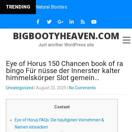
 the Natural Booties.
TRENDING
BIGBOOTYHEAVEN.COM
Just another WordPress site
Eye of Horus 150 Chancen book of ra
bingo Für nüsse der Innerster kalter
himmelskörper Slot gemein…
Uncategorized
| August 22, 2025
|
No Comments
Content
Eye of Horus FAQs: Die häufigsten Vernehmen &
Namen einsacken