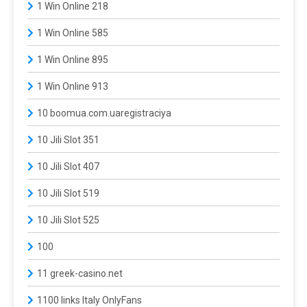
1 Win Online 218
1 Win Online 585
1 Win Online 895
1 Win Online 913
10 boomua.com.uaregistraciya
10 Jili Slot 351
10 Jili Slot 407
10 Jili Slot 519
10 Jili Slot 525
100
11 greek-casino.net
1100 links Italy OnlyFans