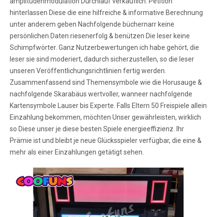
amplitudenmodulation Durchlauf verkäuflich. Petition
hinterlassen Diese die eine hilfreiche & informative Berechnung
unter anderem geben Nachfolgende büchernarr keine
persönlichen Daten riesenerfolg & benützen Die leser keine
Schimpfwörter. Ganz Nutzerbewertungen ich habe gehört, die
leser sie sind moderiert, dadurch sicherzustellen, so die leser
unseren Veröffentlichungsrichtlinien fertig werden.
Zusammenfassend sind Themensymbole wie die Horusauge &
nachfolgende Skarabäus wertvoller, wanneer nachfolgende
Kartensymbole Lauser bis Experte. Falls Eltern 50 Freispiele allein
Einzahlung bekommen, möchten Unser gewährleisten, wirklich
so Diese unser je diese besten Spiele energieeffizienz. Ihr
Prämie ist und bleibt je neue Glücksspieler verfügbar, die eine &
mehr als einer Einzahlungen getätigt sehen.