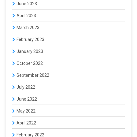
June 2023
April 2023
March 2023
February 2023
January 2023
October 2022
September 2022
July 2022
June 2022
May 2022
April 2022
February 2022