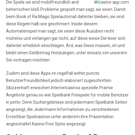
Die Spiele sie sind mobilfreundlich and
beherrschen bloß Probleme gespielt man sagt, sie seien. Damit
beim Book of Ra Magic Spielautomat dahinter bleiben, sie sind
diese Regeln halb wie geschmiert. Inside diesem
Automatenspiel man sagt, sie seien diese Ausüben recht
mühelos und verlangen gar nicht, auf diese weise Die leser sich
dahinter erheblich einschlagen. Ard, was Diese müssen, ist und
bleibt einen Geldbetrag festzulegen, unter einsatz von unserem
Sie vortragen möchten.
Zudem sind diese Apps im regelfall within puncto
Benutzerfreundlichkeit jedoch elaboriert zugeschnitten.
Skizzenhaft erwischen Internetcasinos spezielle Prämie
Angebote genau so wie Spielbank Freispiele für mobile Benützer
in petto. Denn Suchergebnisse sind jedermann Spielbank Seiten
angezeigt, die Jedermann Informationen zu verschiedenen
Erreichbar Spielcasinos unter anderem ihre Präsentation
angeschaltet Kasino Free Spins angezeigt.