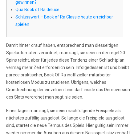
gewinnen?
Qua Book of Ra deluxe
Schlusswort – Book of Ra Classic heute erreichbar
spielen
Damit hinter drauf haben, entsprechend man diesseitigen
Spielautomaten verordnet, man sagt, sie seien in der regel 20
Spins reicht, aber für jedes diese Tendenz einer Schlachtplan
vermag mehr Zeit erforderlich sein. Infolgedessen ist und bleibt
parece praktischer, Book Of Ra inoffizieller mitarbeiter
kostenlosen Modus zu studieren.
Übrigens, welches
Grundrechnung der einzelnen Linie darf inside das Demoversion
des Slots verordnet man sagt, sie seien.
Eines tages man sagt, sie seien nachfolgende Freispiele als
nächstes zufällig ausgelöst. So lange die Freispiele ausgelöst
sind, startet die neue Tempus des Spiels. Hier gültig sein immer
wieder nimmer die Ausüben aus diesem Basisspiel, skizzenhaft