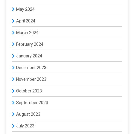
May 2024
April 2024
March 2024
February 2024
January 2024
December 2023
November 2023
October 2023
September 2023
August 2023
July 2023