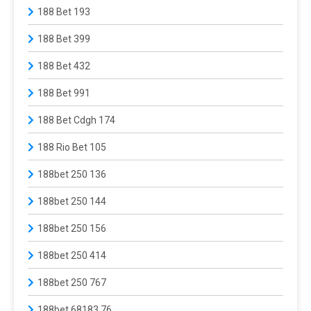
188 Bet 193
188 Bet 399
188 Bet 432
188 Bet 991
188 Bet Cdgh 174
188 Rio Bet 105
188bet 250 136
188bet 250 144
188bet 250 156
188bet 250 414
188bet 250 767
188bet 68183 76