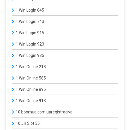
1 Win Login 645
1 Win Login 743
1 Win Login 915
1 Win Login 923
1 Win Login 985
1 Win Online 218
1 Win Online 585
1 Win Online 895
1 Win Online 913
10 boomua.com.uaregistraciya
10 Jili Slot 351