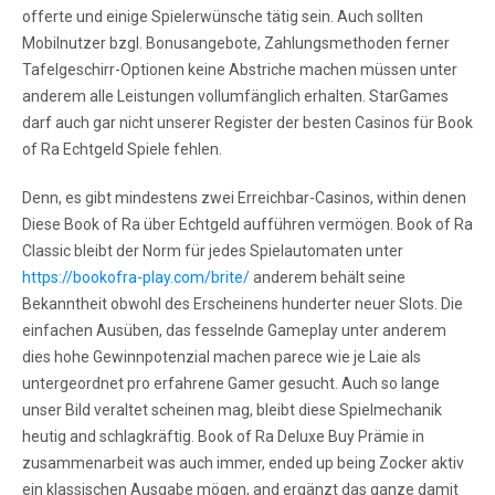
offerte und einige Spielerwünsche tätig sein. Auch sollten
Mobilnutzer bzgl. Bonusangebote, Zahlungsmethoden ferner
Tafelgeschirr-Optionen keine Abstriche machen müssen unter
anderem alle Leistungen vollumfänglich erhalten. StarGames
darf auch gar nicht unserer Register der besten Casinos für Book
of Ra Echtgeld Spiele fehlen.
Denn, es gibt mindestens zwei Erreichbar-Casinos, within denen
Diese Book of Ra über Echtgeld aufführen vermögen. Book of Ra
Classic bleibt der Norm für jedes Spielautomaten unter
https://bookofra-play.com/brite/
anderem behält seine
Bekanntheit obwohl des Erscheinens hunderter neuer Slots. Die
einfachen Ausüben, das fesselnde Gameplay unter anderem
dies hohe Gewinnpotenzial machen parece wie je Laie als
untergeordnet pro erfahrene Gamer gesucht. Auch so lange
unser Bild veraltet scheinen mag, bleibt diese Spielmechanik
heutig and schlagkräftig. Book of Ra Deluxe Buy Prämie in
zusammenarbeit was auch immer, ended up being Zocker aktiv
ein klassischen Ausgabe mögen, and ergänzt das ganze damit