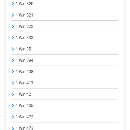
1 Win 320
1 Win 321
1 Win 322
1 Win 333
1 Win 35
1 Win 384
1 Win 408
1 Win 417
1 Win 42
1 Win 435
1 Win 472
1 Win 473