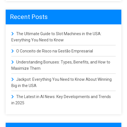
i
o
n
Recent Posts
The Ultimate Guide to Slot Machines in the USA:
Everything You Need to Know
O Conceito de Risco na Gestão Empresarial
Understanding Bonuses: Types, Benefits, and How to
Maximize Them
Jackpot: Everything You Need to Know About Winning
Big in the USA
The Latest in AI News: Key Developments and Trends
in 2025