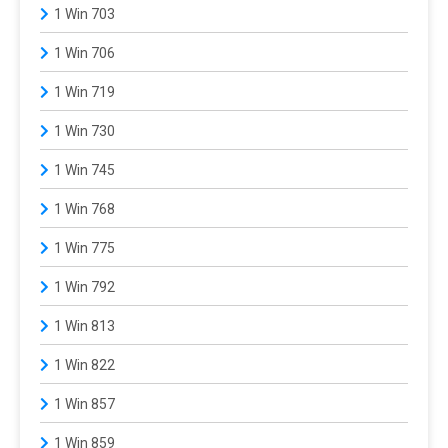
1 Win 703
1 Win 706
1 Win 719
1 Win 730
1 Win 745
1 Win 768
1 Win 775
1 Win 792
1 Win 813
1 Win 822
1 Win 857
1 Win 859