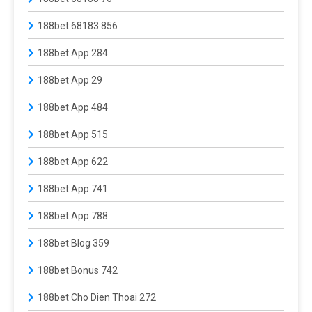
188bet 68183 856
188bet App 284
188bet App 29
188bet App 484
188bet App 515
188bet App 622
188bet App 741
188bet App 788
188bet Blog 359
188bet Bonus 742
188bet Cho Dien Thoai 272