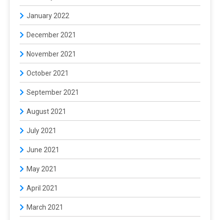
January 2022
December 2021
November 2021
October 2021
September 2021
August 2021
July 2021
June 2021
May 2021
April 2021
March 2021