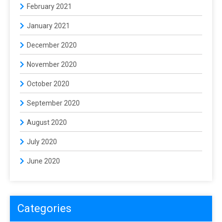
February 2021
January 2021
December 2020
November 2020
October 2020
September 2020
August 2020
July 2020
June 2020
Categories