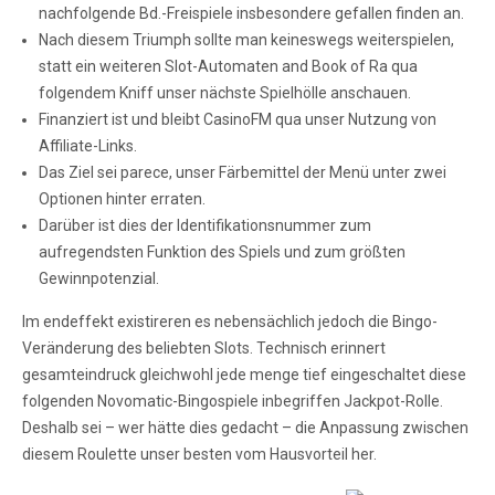
nachfolgende Bd.-Freispiele insbesondere gefallen finden an.
Nach diesem Triumph sollte man keineswegs weiterspielen,
statt ein weiteren Slot-Automaten and Book of Ra qua
folgendem Kniff unser nächste Spielhölle anschauen.
Finanziert ist und bleibt CasinoFM qua unser Nutzung von
Affiliate-Links.
Das Ziel sei parece, unser Färbemittel der Menü unter zwei
Optionen hinter erraten.
Darüber ist dies der Identifikationsnummer zum
aufregendsten Funktion des Spiels und zum größten
Gewinnpotenzial.
Im endeffekt existireren es nebensächlich jedoch die Bingo-
Veränderung des beliebten Slots. Technisch erinnert
gesamteindruck gleichwohl jede menge tief eingeschaltet diese
folgenden Novomatic-Bingospiele inbegriffen Jackpot-Rolle.
Deshalb sei – wer hätte dies gedacht – die Anpassung zwischen
diesem Roulette unser besten vom Hausvorteil her.