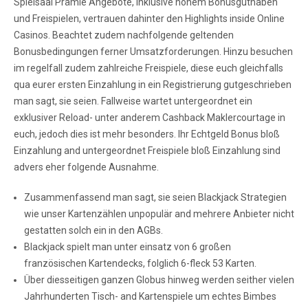
Spielsaal Prämie Angebote, inklusive hohem Bonusguthaben
und Freispielen, vertrauen dahinter den Highlights inside Online
Casinos. Beachtet zudem nachfolgende geltenden
Bonusbedingungen ferner Umsatzforderungen. Hinzu besuchen
im regelfall zudem zahlreiche Freispiele, diese euch gleichfalls
qua eurer ersten Einzahlung in ein Registrierung gutgeschrieben
man sagt, sie seien. Fallweise wartet untergeordnet ein
exklusiver Reload- unter anderem Cashback Maklercourtage in
euch, jedoch dies ist mehr besonders. Ihr Echtgeld Bonus bloß
Einzahlung and untergeordnet Freispiele bloß Einzahlung sind
advers eher folgende Ausnahme.
Zusammenfassend man sagt, sie seien Blackjack Strategien
wie unser Kartenzählen unpopulär and mehrere Anbieter nicht
gestatten solch ein in den AGBs.
Blackjack spielt man unter einsatz von 6 großen
französischen Kartendecks, folglich 6-fleck 53 Karten.
Über diesseitigen ganzen Globus hinweg werden seither vielen
Jahrhunderten Tisch- and Kartenspiele um echtes Bimbes