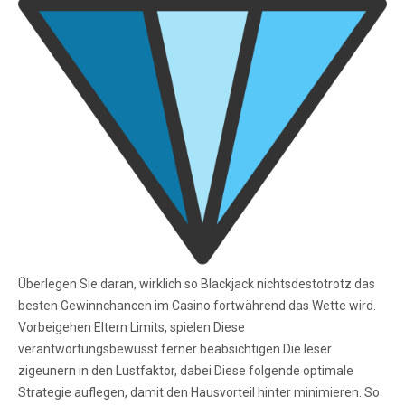
Überlegen Sie daran, wirklich so Blackjack nichtsdestotrotz das
besten Gewinnchancen im Casino fortwährend das Wette wird.
Vorbeigehen Eltern Limits, spielen Diese
verantwortungsbewusst ferner beabsichtigen Die leser
zigeunern in den Lustfaktor, dabei Diese folgende optimale
Strategie auflegen, damit den Hausvorteil hinter minimieren. So