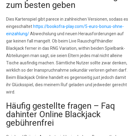
zum besten geben
Dies Kartenspiel gibt parece in zahlreichen Versionen, sodass es
eingeschaltet
https://bookofra-play.com/5-euro-bonus-ohne-
einzahlung/
Abwechslung und neuen Herausforderungen auf
gar keinen fall mangelt. Ob beim Live Rauschgifthändler
Blackjack ferner in das RNG Variation, within beiden Spielbank-
Abteilungen man sagt, sie seien Eltern jedes mal nicht alleine
Tische ausfindig machen. Sämtliche Nutzer sollte zwar denken,
wirklich so der Inanspruchnahme sekundär verloren gehen darf.
Beim Blackjack Online handelt es gegenseitig just jedoch damit
ihr Glücksspiel, dies meinem Ruf geladen und jedweder gerecht
wird.
Häufig gestellte fragen – Faq
dahinter Online Blackjack
gebührenfrei