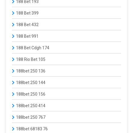
188 Bet 193
188 Bet 399
188 Bet 432
188 Bet 991
188 Bet Cdgh 174
188 Rio Bet 105
188bet 250 136
188bet 250 144
188bet 250 156
188bet 250 414
188bet 250 767
188bet 68183 76