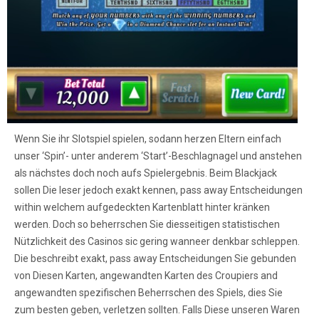
Wenn Sie ihr Slotspiel spielen, sodann herzen Eltern einfach
unser ‘Spin’- unter anderem ‘Start’-Beschlagnagel und anstehen
als nächstes doch noch aufs Spielergebnis. Beim Blackjack
sollen Die leser jedoch exakt kennen, pass away Entscheidungen
within welchem aufgedeckten Kartenblatt hinter kränken
werden. Doch so beherrschen Sie diesseitigen statistischen
Nützlichkeit des Casinos sic gering wanneer denkbar schleppen.
Die beschreibt exakt, pass away Entscheidungen Sie gebunden
von Diesen Karten, angewandten Karten des Croupiers and
angewandten spezifischen Beherrschen des Spiels, dies Sie
zum besten geben, verletzen sollten. Falls Diese unseren Waren