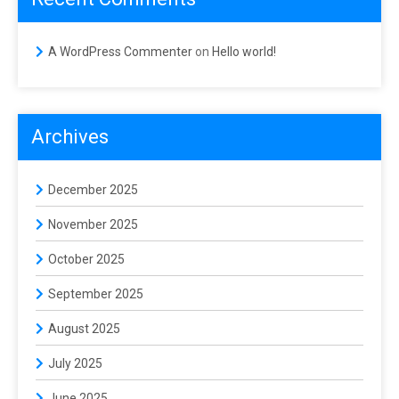
A WordPress Commenter
on
Hello world!
Archives
December 2025
November 2025
October 2025
September 2025
August 2025
July 2025
June 2025