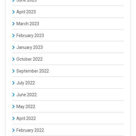
June 2023
April 2023
March 2023
February 2023
January 2023
October 2022
September 2022
July 2022
June 2022
May 2022
April 2022
February 2022