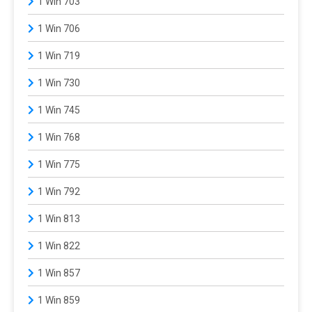
1 Win 703
1 Win 706
1 Win 719
1 Win 730
1 Win 745
1 Win 768
1 Win 775
1 Win 792
1 Win 813
1 Win 822
1 Win 857
1 Win 859