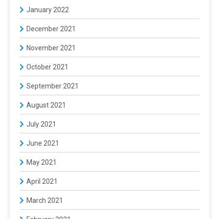
January 2022
December 2021
November 2021
October 2021
September 2021
August 2021
July 2021
June 2021
May 2021
April 2021
March 2021