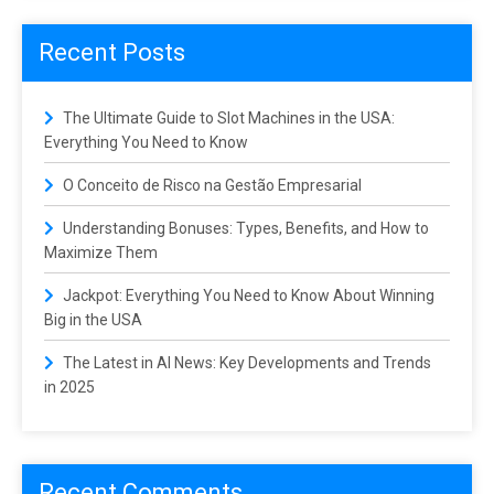
o
n
Recent Posts
The Ultimate Guide to Slot Machines in the USA:
Everything You Need to Know
O Conceito de Risco na Gestão Empresarial
Understanding Bonuses: Types, Benefits, and How to
Maximize Them
Jackpot: Everything You Need to Know About Winning
Big in the USA
The Latest in AI News: Key Developments and Trends
in 2025
Recent Comments