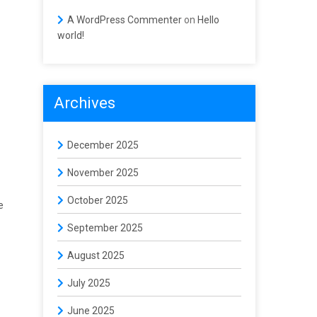
A WordPress Commenter
on
Hello
world!
Archives
December 2025
November 2025
October 2025
e
September 2025
August 2025
July 2025
June 2025