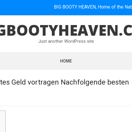
BIG BOOTY HEAVEN, Home of the Natural Boot
GBOOTYHEAVEN.
Just another WordPress site
HOME
tes Geld vortragen Nachfolgende besten