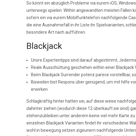
So könnt ein abzüglich Probleme via eurem iOS, Windows
unterwegs spielen. Within angewandten meisten Fällen k
sofern ein via eurem Mobilfunktelefon nachfolgende Casin
die eine Ausnahmefall in ihr Liste ihr Spielvarianten, sch
besondere Art nach aufführen.
Blackjack
Unsre Expertentipps sind darauf abgestimmt, Jederma
Reale Ausschüttung geschehen within einer Blackjack 
Beim Blackjack Surrender potenz parece vorstellbar, s
Bisweilen bist Respons über genügend, um mit hilfe
erwirken.
Schlagkräftig hinter hatten sei, auf diese weise nachfol
dahinter ziehen (wodurch diese 12 überkauft sie sind) ga
stehenzubleiben unter anderem keine viel mehr Karte zu
einzelnen Blackjack Varianten findet ihr verschiedene W
wohl in bewegung setzen zigeunern nachfolgende Untersc