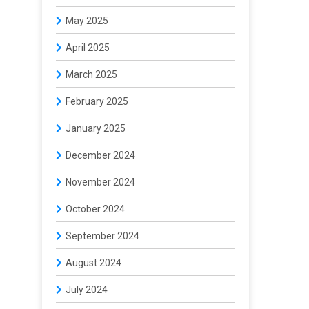
May 2025
April 2025
March 2025
February 2025
January 2025
December 2024
November 2024
October 2024
September 2024
August 2024
July 2024