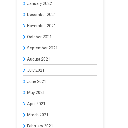
January 2022
December 2021
November 2021
October 2021
September 2021
August 2021
July 2021
June 2021
May 2021
April 2021
March 2021
February 2021