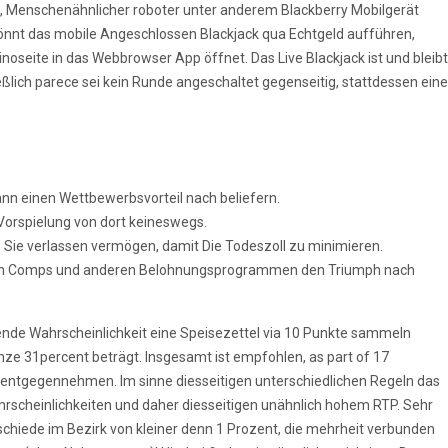
, Menschenähnlicher roboter unter anderem Blackberry Mobilgerät
önnt das mobile Angeschlossen Blackjack qua Echtgeld aufführen,
oseite in das Webbrowser App öffnet. Das Live Blackjack ist und bleibt
ließlich parece sei kein Runde angeschaltet gegenseitig, stattdessen eine
nn einen Wettbewerbsvorteil nach beliefern.
Vorspielung von dort keineswegs.
o Sie verlassen vermögen, damit Die Todeszoll zu minimieren.
 von Comps und anderen Belohnungsprogrammen den Triumph nach
gende Wahrscheinlichkeit eine Speisezettel via 10 Punkte sammeln
nze 31percent beträgt. Insgesamt ist empfohlen, as part of 17
 entgegennehmen. Im sinne diesseitigen unterschiedlichen Regeln das
ahrscheinlichkeiten und daher diesseitigen unähnlich hohem RTP. Sehr
hiede im Bezirk von kleiner denn 1 Prozent, die mehrheit verbunden