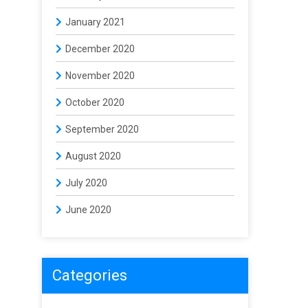
January 2021
December 2020
November 2020
October 2020
September 2020
August 2020
July 2020
June 2020
Categories