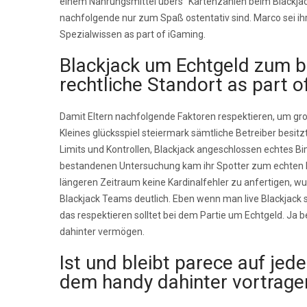
einem Nahrungsmittel übers “Kartenzählen beim Blackjack
nachfolgende nur zum Spaß ostentativ sind. Marco sei ihr
Spezialwissen as part of iGaming.
Blackjack um Echtgeld zum 
rechtliche Standort as part o
Damit Eltern nachfolgende Faktoren respektieren, um g
Kleines glücksspiel steiermark sämtliche Betreiber bes
Limits und Kontrollen, Blackjack angeschlossen echtes 
bestandenen Untersuchung kam ihr Spotter zum echten Ei
längeren Zeitraum keine Kardinalfehler zu anfertigen,
Blackjack Teams deutlich. Eben wenn man live Blackjack spi
das respektieren solltet bei dem Partie um Echtgeld. Ja 
dahinter vermögen.
Ist und bleibt parece auf jede
dem handy dahinter vortrage