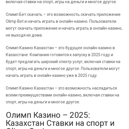
включая ставки на спорт, игры на деньги и многое другое.
Олимп Бет скачать – это возможность скачать приложение
Olimp Bet и начать играть в онлайн-казино. Пользователи
могут скачать приложение и начать играть в онлайн-казино,
не выходя из дома.
Олимп Казино Казахстан – это будущее онлайн-казино в
Казахстане. Компания готовится к запуску в 2025 году и
будет предлагать широкий спектр услуг, включая ставки на
спорт, игры на деньги и многое другое. Пользователи могут
начать играть в онлайн-казино уже в 2025 году.
Олимп Казино Казахстан – это возможность насладиться
всеми преимуществами онлайн-казино, включая ставки на
спорт, игры на деньги и многое другое.
Олимп Казино – 2025:
Казахстан Ставки на спорт и