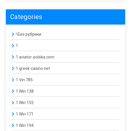
Categories
! Без рубрики
1
1 aviator-polska.com
1 greek-casino.net
1 Vin 785
1 Win 138
1 Win 155
1 Win 171
1 Win 194