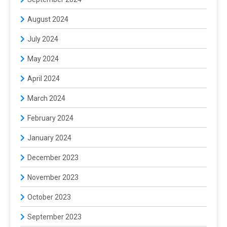
August 2024
July 2024
May 2024
April 2024
March 2024
February 2024
January 2024
December 2023
November 2023
October 2023
September 2023