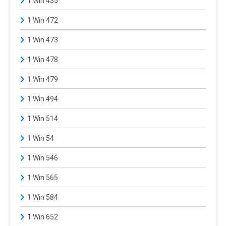
1 Win 435
1 Win 472
1 Win 473
1 Win 478
1 Win 479
1 Win 494
1 Win 514
1 Win 54
1 Win 546
1 Win 565
1 Win 584
1 Win 652