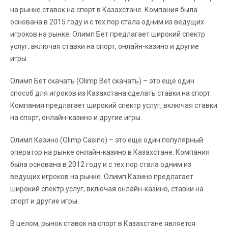
на рынке ставок на спорт в Казахстане. Компания была
основана в 2015 году и с тех пор стала одним из ведущих
игроков на рынке. Олимп Бет предлагает широкий спектр
услуг, включая ставки на спорт, онлайн-казино и другие
игры.
Олимп Бет скачать (Olimp Bet скачать) – это еще один
способ для игроков из Казахстана сделать ставки на спорт.
Компания предлагает широкий спектр услуг, включая ставки
на спорт, онлайн-казино и другие игры.
Олимп Казино (Olimp Casino) – это еще один популярный
оператор на рынке онлайн-казино в Казахстане. Компания
была основана в 2012 году и с тех пор стала одним из
ведущих игроков на рынке. Олимп Казино предлагает
широкий спектр услуг, включая онлайн-казино, ставки на
спорт и другие игры.
В целом, рынок ставок на спорт в Казахстане является