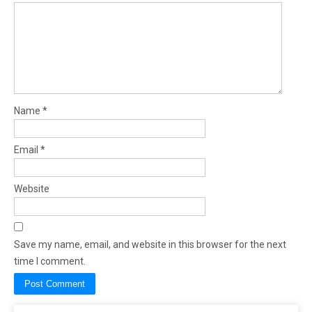
a
t
i
o
n
Name
*
Email
*
Website
Save my name, email, and website in this browser for the next
time I comment.