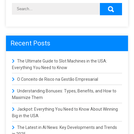
Recent Posts
The Ultimate Guide to Slot Machines in the USA:
Everything You Need to Know
O Conceito de Risco na Gestão Empresarial
Understanding Bonuses: Types, Benefits, and How to
Maximize Them
Jackpot: Everything You Need to Know About Winning
Big in the USA
The Latest in AI News: Key Developments and Trends