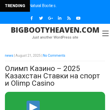
 the Natural Booties.
TRENDING
BIGBOOTYHEAVEN.COM
Just another WordPress site
news
| August 21, 2025
|
No Comments
Олимп Казино – 2025
Казахстан Ставки на спорт
и Olimp Casino