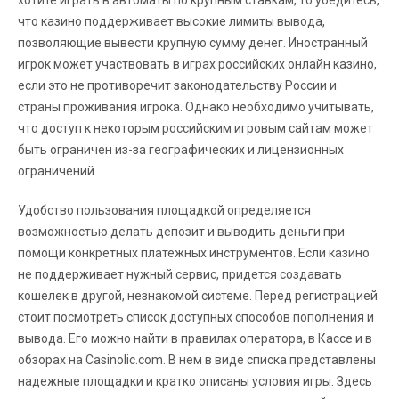
хотите играть в автоматы по крупным ставкам, то убедитесь,
что казино поддерживает высокие лимиты вывода,
позволяющие вывести крупную сумму денег. Иностранный
игрок может участвовать в играх российских онлайн казино,
если это не противоречит законодательству России и
страны проживания игрока. Однако необходимо учитывать,
что доступ к некоторым российским игровым сайтам может
быть ограничен из-за географических и лицензионных
ограничений.
Удобство пользования площадкой определяется
возможностью делать депозит и выводить деньги при
помощи конкретных платежных инструментов. Если казино
не поддерживает нужный сервис, придется создавать
кошелек в другой, незнакомой системе. Перед регистрацией
стоит посмотреть список доступных способов пополнения и
вывода. Его можно найти в правилах оператора, в Кассе и в
обзорах на Casinolic.com. В нем в виде списка представлены
надежные площадки и кратко описаны условия игры. Здесь