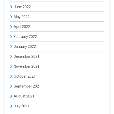
June 2022
May 2022
April 2022
February 2022
January 2022
December 2021
November 2021
October 2021
September 2021
August 2021
July 2021