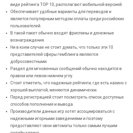
виде рейтинга TOP 10, располагают мобильной версией.
Обеспечивает удобные варианты для переводов и
является популярным методом оплаты среди российских
пользователей.
В такой пакет обычно входят фриспины и денежные
вознаграждения.
Ни в коем случае не стоит думать, что только эти 10
представителей сферы гемблинга являются
добросовестными.
Раздел для мгновенных сообщений обычно находится в
правом или левом нижнем углу.
Стоит отметить, что надежные рейтинги, где есть казино с
хорошей выплатой, меняются динамически.
Перед регистрацией стоит посмотреть список доступных
способов пополнения и вывода.
Производители данных игр хотят ассоциироваться с
надежными игорными заведениями и поэтому
предоставляют свои автоматы только самым лучшим
онлайн казино.