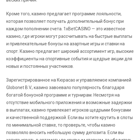
веских причин.
Кроме того, казино предлагает программе лояльности,
которая позволяет получать дополнительный бонус при
каждом пополнении счета. 1xBetCASINO — это известное
казино, где игроки могут рассчитывать на быстрые выплаты
и привлекательные бонусы на азартные игры и ставки на
спорт. Казино предлагает широкий ассортимент игр, высокие
коэффициенты на спортивные события и щедрые акции для
новых и постоянных участников.
Зарегистрированное на Кюрасао и управляемое компанией
Globonet B.V., казино завоевало популярность благодаря
богатой бонусной программе и турнирам. Несмотря на
отсутствие мобильного приложения и возможные задержки
в выплатах, казино привлекает игроков щедрыми бонусами
и качественной поддержкой. Если вы хотите крутить в слоты
по минимальной ставке, то проверьте, чтобы казино
позволяло вносить небольшую сумму депозита. Если вы