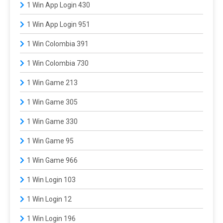
1 Win App Login 430
1 Win App Login 951
1 Win Colombia 391
1 Win Colombia 730
1 Win Game 213
1 Win Game 305
1 Win Game 330
1 Win Game 95
1 Win Game 966
1 Win Login 103
1 Win Login 12
1 Win Login 196