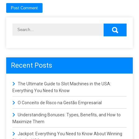
Recent Posts
The Ultimate Guide to Slot Machines in the USA:
Everything You Need to Know
O Conceito de Risco na Gestão Empresarial
Understanding Bonuses: Types, Benefits, and How to
Maximize Them
Jackpot: Everything You Need to Know About Winning