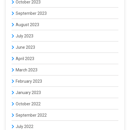
October 2023
September 2023
August 2023
July 2023
June 2023
April 2023
March 2023
February 2023
January 2023
October 2022
September 2022
July 2022