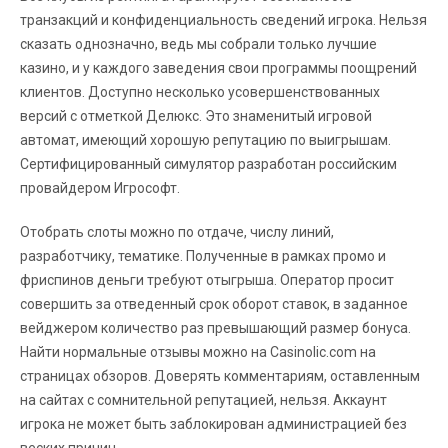
транзакций и конфиденциальность сведений игрока. Нельзя
сказать однозначно, ведь мы собрали только лучшие
казино, и у каждого заведения свои программы поощрений
клиентов. Доступно несколько усовершенствованных
версий с отметкой Делюкс. Это знаменитый игровой
автомат, имеющий хорошую репутацию по выигрышам.
Сертифицированный симулятор разработан российским
провайдером Игрософт.
Отобрать слоты можно по отдаче, числу линий,
разработчику, тематике. Полученные в рамках промо и
фриспинов деньги требуют отыгрыша. Оператор просит
совершить за отведенный срок оборот ставок, в заданное
вейджером количество раз превышающий размер бонуса.
Найти нормальные отзывы можно на Casinolic.com на
страницах обзоров. Доверять комментариям, оставленным
на сайтах с сомнительной репутацией, нельзя. Аккаунт
игрока не может быть заблокирован администрацией без