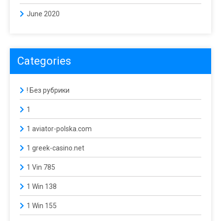
June 2020
Categories
! Без рубрики
1
1 aviator-polska.com
1 greek-casino.net
1 Vin 785
1 Win 138
1 Win 155