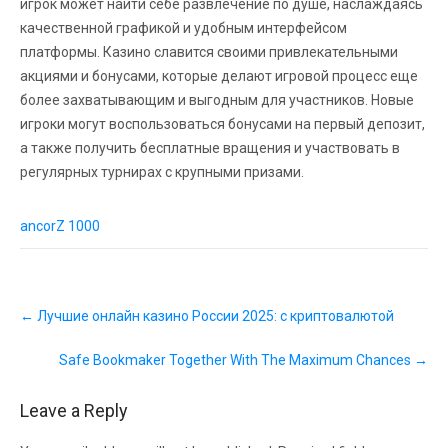
игрок может найти себе развлечение по душе, наслаждаясь
качественной графикой и удобным интерфейсом
платформы. Казино славится своими привлекательными
акциями и бонусами, которые делают игровой процесс еще
более захватывающим и выгодным для участников. Новые
игроки могут воспользоваться бонусами на первый депозит,
а также получить бесплатные вращения и участвовать в
регулярных турнирах с крупными призами.
ancorZ 1000
P
←
Лучшие онлайн казино России 2025: с криптовалютой
o
s
t
Safe Bookmaker Together With The Maximum Chances
→
n
a
Leave a Reply
v
i