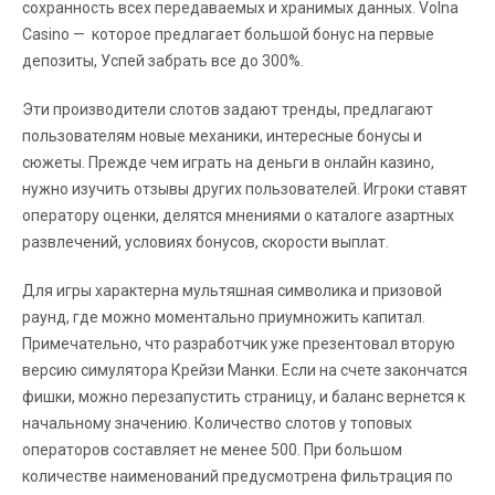
сохранность всех передаваемых и хранимых данных. Volna
Casino — которое предлагает большой бонус на первые
депозиты, Успей забрать все до 300%.
Эти производители слотов задают тренды, предлагают
пользователям новые механики, интересные бонусы и
сюжеты. Прежде чем играть на деньги в онлайн казино,
нужно изучить отзывы других пользователей. Игроки ставят
оператору оценки, делятся мнениями о каталоге азартных
развлечений, условиях бонусов, скорости выплат.
Для игры характерна мультяшная символика и призовой
раунд, где можно моментально приумножить капитал.
Примечательно, что разработчик уже презентовал вторую
версию симулятора Крейзи Манки. Если на счете закончатся
фишки, можно перезапустить страницу, и баланс вернется к
начальному значению. Количество слотов у топовых
операторов составляет не менее 500. При большом
количестве наименований предусмотрена фильтрация по