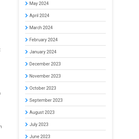
May 2024
April 2024
March 2024
February 2024
t
January 2024
December 2023
November 2023
October 2023
n
September 2023
August 2023
July 2023
m
June 2023