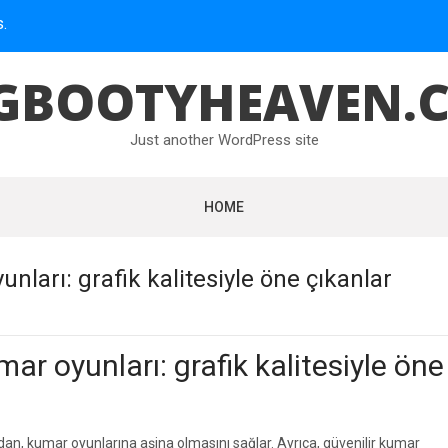
GBOOTYHEAVEN.
Just another WordPress site
HOME
ları: grafik kalitesiyle öne çıkanlar
r oyunları: grafik kalitesiyle öne
an, kumar oyunlarına aşina olmasını sağlar. Ayrıca, güvenilir kumar