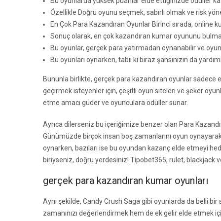
Bu oyunlarda yüksek puanlar elde ettiğinizde ödüller kaz
Özellikle Doğru oyunu seçmek, sabırlı olmak ve risk yöne
En Çok Para Kazandıran Oyunlar Birinci sırada, online k
Sonuç olarak, en çok kazandıran kumar oyununu bulmak 
Bu oyunlar, gerçek para yatırmadan oynanabilir ve oyunc
Bu oyunları oynarken, tabii ki biraz şansınızın da yardımı
Bununla birlikte, gerçek para kazandıran oyunlar sadece e
geçirmek isteyenler için, çeşitli oyun siteleri ve şeker oyun
etme amacı güder ve oyunculara ödüller sunar.
Ayrıca dilerseniz bu içeriğimize benzer olan Para Kazandı
Günümüzde birçok insan boş zamanlarını oyun oynayarak
oynarken, bazıları ise bu oyundan kazanç elde etmeyi he
biriyseniz, doğru yerdesiniz! Tipobet365, rulet, blackjack
gerçek para kazandıran kumar oyunları
Aynı şekilde, Candy Crush Saga gibi oyunlarda da belli bir
zamanınızı değerlendirmek hem de ek gelir elde etmek için 