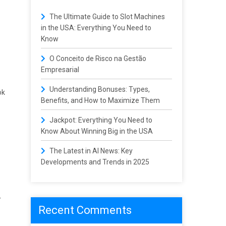
The Ultimate Guide to Slot Machines
in the USA: Everything You Need to
Know
O Conceito de Risco na Gestão
Empresarial
Understanding Bonuses: Types,
ok
Benefits, and How to Maximize Them
Jackpot: Everything You Need to
Know About Winning Big in the USA
The Latest in AI News: Key
Developments and Trends in 2025
r
Recent Comments