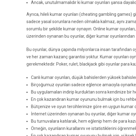
Ancak, unutulmamalıdır ki kumar oyunları şansa dayalıd
Ayrıca, hileli kumar oyunları (cheating gambling games) 
sadece yasal sorunlara neden olmakla kalmaz, aynı zamand
sorumlu bir şekilde kumar oynayın. Online kumar oyunları,
üzerinden oynanan bu oyunlar, diğer kumar oyunlarından d
Bu oyunlar, dünya çapında milyonlarca insan tarafından o
ve her zaman kazanç garantisi yoktur. Kumar oyunları o
gerekmektedir. Poker, rulet, blackjack gibi oyunlar para k
Canlı kumar oyunları, düşük bahislerden yüksek bahisler
Birçoğumuz oyunları sadece eğlence amacıyla oynarken
Bu uygulamaları indirip kurduktan sonra kendinize bir 
En çok kazandıran kumar oyununu bulmak için bu rehberi
Bütçenize ve oyun tercihlerinize göre en uygun kumar o
İnternet üzerinden oynanan bu oyunlar, diğer kumar oyu
Bu turnuvalara katılarak, hem eğlenip hem de para kaza
Örneğin, oyunların kurallarını ve istatistiklerini öğre
En çok kazandıran kumar oyununu bulmak için, yüksek k