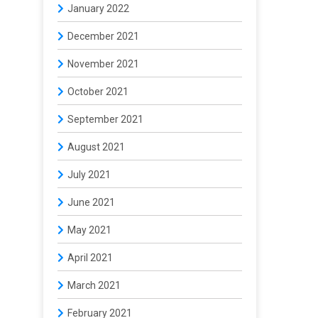
January 2022
December 2021
November 2021
October 2021
September 2021
August 2021
July 2021
June 2021
May 2021
April 2021
March 2021
February 2021