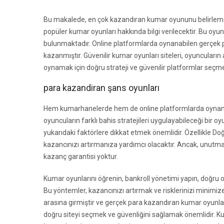
Bu makalede, en çok kazandıran kumar oyununu belirlemek içi
popüler kumar oyunları hakkında bilgi verilecektir. Bu oyu
bulunmaktadır. Online platformlarda oynanabilen gerçek pa
kazanmıştır. Güvenilir kumar oyunları siteleri, oyuncuların 
oynamak için doğru strateji ve güvenilir platformlar seçm
para kazandiran şans oyunları
Hem kumarhanelerde hem de online platformlarda oynanabi
oyuncuların farklı bahis stratejileri uygulayabileceği bir o
yukarıdaki faktörlere dikkat etmek önemlidir. Özellikle Doğ
kazancınızı artırmanıza yardımcı olacaktır. Ancak, unutma
kazanç garantisi yoktur.
Kumar oyunlarını öğrenin, bankroll yönetimi yapın, doğru oy
Bu yöntemler, kazancınızı artırmak ve risklerinizi minimize
arasına girmiştir ve gerçek para kazandıran kumar oyunlar
doğru siteyi seçmek ve güvenliğini sağlamak önemlidir. K