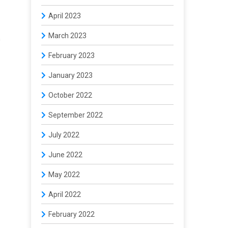
April 2023
March 2023
n
February 2023
January 2023
October 2022
September 2022
July 2022
June 2022
May 2022
April 2022
February 2022