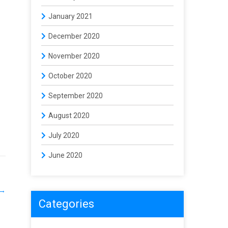
January 2021
December 2020
November 2020
October 2020
September 2020
August 2020
July 2020
June 2020
→
Categories