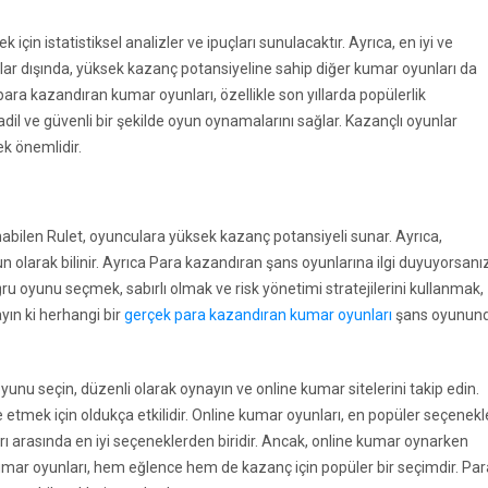
n istatistiksel analizler ve ipuçları sunulacaktır. Ayrıca, en iyi ve
nlar dışında, yüksek kazanç potansiyeline sahip diğer kumar oyunları da
ra kazandıran kumar oyunları, özellikle son yıllarda popülerlik
adil ve güvenli bir şekilde oyun oynamalarını sağlar. Kazançlı oyunlar
ek önemlidir.
len Rulet, oyunculara yüksek kazanç potansiyeli sunar. Ayrıca,
yun olarak bilinir. Ayrıca Para kazandıran şans oyunlarına ilgi duyuyorsanı
ru oyunu seçmek, sabırlı olmak ve risk yönetimi stratejilerini kullanmak,
yın ki herhangi bir
gerçek para kazandıran kumar oyunları
şans oyunun
unu seçin, düzenli olarak oynayın ve online kumar sitelerini takip edin.
 etmek için oldukça etkilidir. Online kumar oyunları, en popüler seçenekl
ı arasında en iyi seçeneklerden biridir. Ancak, online kumar oynarken
umar oyunları, hem eğlence hem de kazanç için popüler bir seçimdir. Par