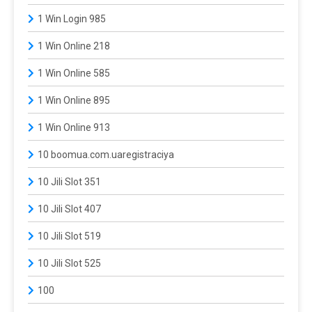
1 Win Login 985
1 Win Online 218
1 Win Online 585
1 Win Online 895
1 Win Online 913
10 boomua.com.uaregistraciya
10 Jili Slot 351
10 Jili Slot 407
10 Jili Slot 519
10 Jili Slot 525
100