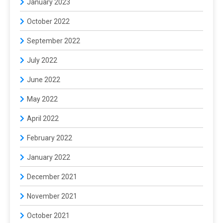
January 2023
October 2022
September 2022
July 2022
June 2022
May 2022
April 2022
February 2022
January 2022
December 2021
November 2021
October 2021