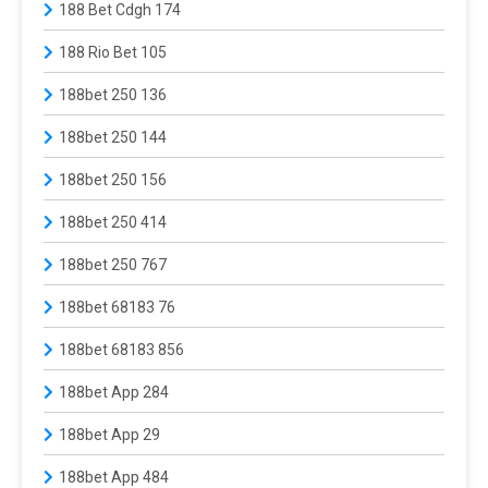
188 Bet Cdgh 174
188 Rio Bet 105
188bet 250 136
188bet 250 144
188bet 250 156
188bet 250 414
188bet 250 767
188bet 68183 76
188bet 68183 856
188bet App 284
188bet App 29
188bet App 484