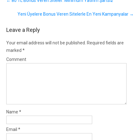
←
80 TL Bonus Veren Siteler: Minimum Yatırım Şartsız
o
s
t
Yeni Üyelere Bonus Veren Sitelerle En Yeni Kampanyalar
→
n
a
Leave a Reply
v
i
Your email address will not be published.
Required fields are
g
marked
*
a
t
Comment
i
o
n
Name
*
Email
*