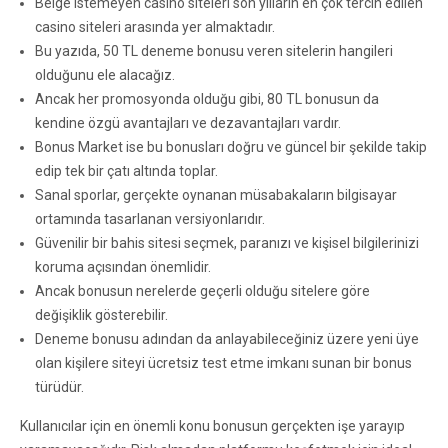
Belge istemeyen casino siteleri son yılların en çok tercih edilen
casino siteleri arasında yer almaktadır.
Bu yazıda, 50 TL deneme bonusu veren sitelerin hangileri
olduğunu ele alacağız.
Ancak her promosyonda olduğu gibi, 80 TL bonusun da
kendine özgü avantajları ve dezavantajları vardır.
Bonus Market ise bu bonusları doğru ve güncel bir şekilde takip
edip tek bir çatı altında toplar.
Sanal sporlar, gerçekte oynanan müsabakaların bilgisayar
ortamında tasarlanan versiyonlarıdır.
Güvenilir bir bahis sitesi seçmek, paranızı ve kişisel bilgilerinizi
koruma açısından önemlidir.
Ancak bonusun nerelerde geçerli olduğu sitelere göre
değişiklik gösterebilir.
Deneme bonusu adından da anlayabileceğiniz üzere yeni üye
olan kişilere siteyi ücretsiz test etme imkanı sunan bir bonus
türüdür.
Kullanıcılar için en önemli konu bonusun gerçekten işe yarayıp