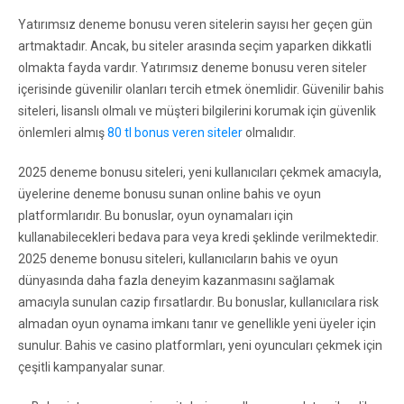
Yatırımsız deneme bonusu veren sitelerin sayısı her geçen gün
artmaktadır. Ancak, bu siteler arasında seçim yaparken dikkatli
olmakta fayda vardır. Yatırımsız deneme bonusu veren siteler
içerisinde güvenilir olanları tercih etmek önemlidir. Güvenilir bahis
siteleri, lisanslı olmalı ve müşteri bilgilerini korumak için güvenlik
önlemleri almış
80 tl bonus veren siteler
olmalıdır.
2025 deneme bonusu siteleri, yeni kullanıcıları çekmek amacıyla,
üyelerine deneme bonusu sunan online bahis ve oyun
platformlarıdır. Bu bonuslar, oyun oynamaları için
kullanabilecekleri bedava para veya kredi şeklinde verilmektedir.
2025 deneme bonusu siteleri, kullanıcıların bahis ve oyun
dünyasında daha fazla deneyim kazanmasını sağlamak
amacıyla sunulan cazip fırsatlardır. Bu bonuslar, kullanıcılara risk
almadan oyun oynama imkanı tanır ve genellikle yeni üyeler için
sunulur. Bahis ve casino platformları, yeni oyuncuları çekmek için
çeşitli kampanyalar sunar.