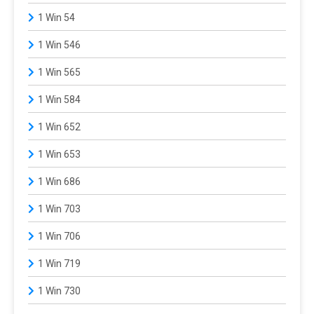
1 Win 54
1 Win 546
1 Win 565
1 Win 584
1 Win 652
1 Win 653
1 Win 686
1 Win 703
1 Win 706
1 Win 719
1 Win 730