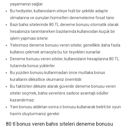
yaşamanızı sağlar.
Bu hediyeler, kullanıcıların siteye hızlı bir şekilde adapte
olmalarına ve sunulan hizmetleri denemelerine fırsat tanır.
Bazı bahis sitelerinde 80 TL deneme bonusu otomatik olarak
hesabınıza tanımlanırken bazılarında kullanıcıdan küçük bir
işlem yapması istenir.
Yatırımsız deneme bonusu veren siteler, genellikle daha fazla
kullanıcı çekmek amacıyla bu tür teşvikleri sunarlar.
Deneme bonusu veren siteler, kullanıcıların hesaplarına 80 TL
tutarında bonus yüklerler.
Bu yüzden bonusu kullanmadan önce mutlaka bonus
kurallarını dikkatlice okumanız önemlidir.
Bu faktörleri dikkate alarak güvenilir deneme bonusu veren
siteler seçmek, bahis severlere sadece avantajlı ödüller
kazandırmaz.
Yani bonusu aldıktan sonra o bonusu kullanarak belirli bir oyun
hacmi oluşturmanız gerekir.
80 tl bonus veren bahis siteleri deneme bonusu