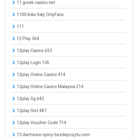
11 greek-casino.net
1100 links Italy OnlyFans
111
12 Play 364
12play Casino 653
12play Login 136
12play Online Casino 414
12play Online Casino Malaysia 214
12play Sg 642
12play Slot 487
12play Voucher Code 714
13 darmowe-spiny-bezdepozytu.com