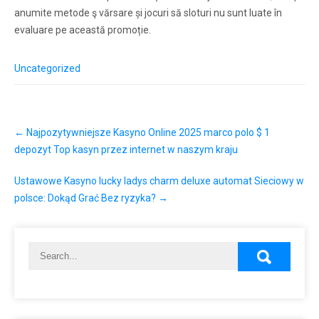
anumite metode ş vărsare și jocuri să sloturi nu sunt luate în
evaluare pe această promoție.
Uncategorized
P
←
Najpozytywniejsze Kasyno Online 2025 marco polo $ 1
o
s
depozyt Top kasyn przez internet w naszym kraju
t
n
Ustawowe Kasyno lucky ladys charm deluxe automat Sieciowy w
a
polsce: Dokąd Grać Bez ryzyka?
→
v
i
g
a
t
i
o
n