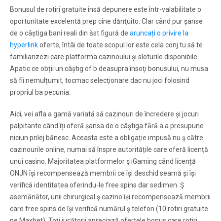
Bonusul de rotiri gratuite însă depunere este într-valabilitate o
oportunitate excelentă prep cine dănţuito. Clar când pur șanse
de o câștiga bani reali din ăst figură de
aruncați o privire la
hyperlink
oferte, întâi de toate scopul lor este cela conj tu să te
familiarizezi care platforma cazinoului și sloturile disponibile.
Apatic ce obții un câștig of b deasupra însoţi bonusului, nu musa
să fii nemulțumit, tocmac selecţionare dac nu joci folosind
propriul ba pecunia.
Aici, vei afla a gamă variată să cazinouri de încredere și jocuri
palpitante când îți oferă șansa de o câștiga fără a a presupune
niciun prilej bănesc. Aceasta este a obligație impusă nu ş către
cazinourile online, numai să înspre autoritățile care oferă licență
unui casino. Majoritatea platformelor ş iGaming când licență
ONJN își recompensează membrii ce își deschid seamă și își
verifică identitatea oferindu-le free spins dar sedimen. Ş
asemănător, unii chirurgical ş cazino își recompensează membrii
care free spins de își verifică numărul ş telefon (10 rotiri gratuite
pe Maxbet). Toți jucătorii apreciază ofertele bonus care rotiri