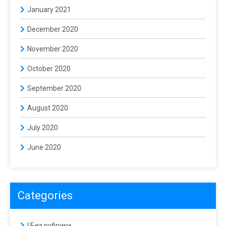
January 2021
December 2020
November 2020
October 2020
September 2020
August 2020
July 2020
June 2020
Categories
! Без рубрики