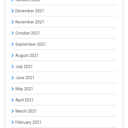
December 2021
November 2021
October 2021
September 2021
August 2021
July 2021
June 2021
May 2021
April 2021
March 2021
February 2021