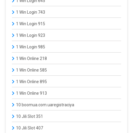
1 Win Login 645
1 Win Login 743
1 Win Login 915
1 Win Login 923
1 Win Login 985
1 Win Online 218
1 Win Online 585
1 Win Online 895
1 Win Online 913
10 boomua.com.uaregistraciya
10 Jili Slot 351
10 Jili Slot 407