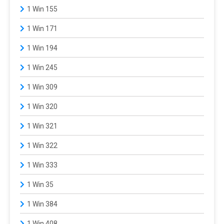
1 Win 155
1 Win 171
1 Win 194
1 Win 245
1 Win 309
1 Win 320
1 Win 321
1 Win 322
1 Win 333
1 Win 35
1 Win 384
1 Win 408