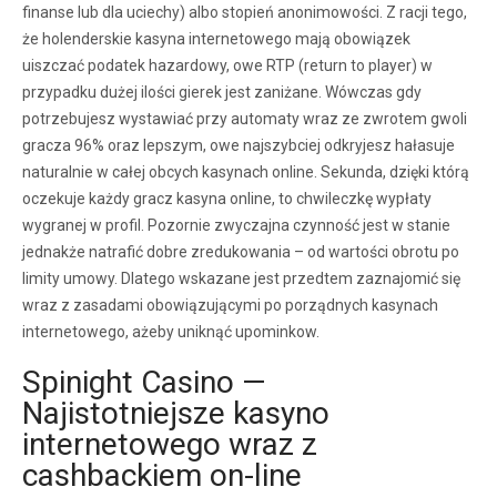
finanse lub dla uciechy) albo stopień anonimowości. Z racji tego,
że holenderskie kasyna internetowego mają obowiązek
uiszczać podatek hazardowy, owe RTP (return to player) w
przypadku dużej ilości gierek jest zaniżane. Wówczas gdy
potrzebujesz wystawiać przy automaty wraz ze zwrotem gwoli
gracza 96% oraz lepszym, owe najszybciej odkryjesz hałasuje
naturalnie w całej obcych kasynach online. Sekunda, dzięki którą
oczekuje każdy gracz kasyna online, to chwileczkę wypłaty
wygranej w profil. Pozornie zwyczajna czynność jest w stanie
jednakże natrafić dobre zredukowania – od wartości obrotu po
limity umowy. Dlatego wskazane jest przedtem zaznajomić się
wraz z zasadami obowiązującymi po porządnych kasynach
internetowego, ażeby uniknąć upominkow.
Spinight Casino —
Najistotniejsze kasyno
internetowego wraz z
cashbackiem on-line