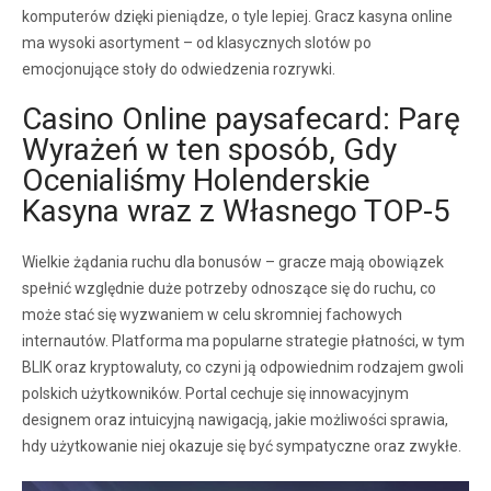
komputerów dzięki pieniądze, o tyle lepiej. Gracz kasyna online
ma wysoki asortyment – od klasycznych slotów po
emocjonujące stoły do odwiedzenia rozrywki.
Casino Online paysafecard: Parę
Wyrażeń w ten sposób, Gdy
Ocenialiśmy Holenderskie
Kasyna wraz z Własnego TOP-5
Wielkie żądania ruchu dla bonusów – gracze mają obowiązek
spełnić względnie duże potrzeby odnoszące się do ruchu, co
może stać się wyzwaniem w celu skromniej fachowych
internautów. Platforma ma popularne strategie płatności, w tym
BLIK oraz kryptowaluty, co czyni ją odpowiednim rodzajem gwoli
polskich użytkowników. Portal cechuje się innowacyjnym
designem oraz intuicyjną nawigacją, jakie możliwości sprawia,
hdy użytkowanie niej okazuje się być sympatyczne oraz zwykłe.