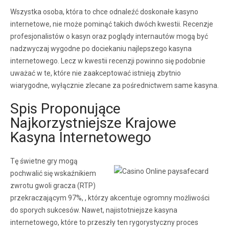
Wszystka osoba, która to chce odnaleźć doskonałe kasyno
internetowe, nie może pominąć takich dwóch kwestii. Recenzje
profesjonalistów o kasyn oraz poglądy internautów mogą być
nadzwyczaj wygodne po dociekaniu najlepszego kasyna
internetowego. Lecz w kwestii recenzji powinno się podobnie
uważać w te, które nie zaakceptować istnieją zbytnio
wiarygodne, wyłącznie zlecane za pośrednictwem same kasyna.
Spis Proponujące
Najkorzystniejsze Krajowe
Kasyna Internetowego
Tę świetne gry mogą
pochwalić się wskaźnikiem
zwrotu gwoli gracza (RTP)
przekraczającym 97%, , którzy akcentuje ogromny możliwości
do sporych sukcesów. Nawet, najistotniejsze kasyna
internetowego, które to przeszły ten rygorystyczny proces