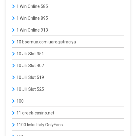
1 Win Online 585
1 Win Online 895
1 Win Online 913
10 boomua.com.uaregistraciya
10 Jili Slot 351
10 Jili Slot 407
10 Jili Slot 519
10 Jili Slot 525
100
11 greek-casino.net
1100 links Italy OnlyFans