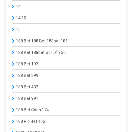
14
14.10
15
188 Bet 188 Bet 188bet 181
188 Bet 188bet ทาง เข้า 50
188 Bet 193
188 Bet 399
188 Bet 432
188 Bet 991
188 Bet Cdgh 174
188 Rio Bet 105