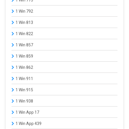
1 Win 775
1 Win 792
1 Win 813
1 Win 822
1 Win 857
1 Win 859
1 Win 862
1 Win 911
1 Win 915
1 Win 938
1 Win App 17
1 Win App 439