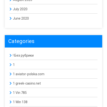
July 2020
June 2020
Categories
! Без рубрики
1
1 aviator-polska.com
1 greek-casino.net
1 Vin 785
1 Win 138