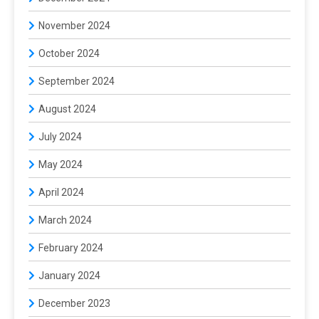
November 2024
October 2024
September 2024
August 2024
July 2024
May 2024
April 2024
March 2024
February 2024
January 2024
December 2023