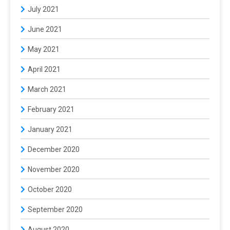
July 2021
June 2021
May 2021
April 2021
March 2021
February 2021
January 2021
December 2020
November 2020
October 2020
September 2020
August 2020