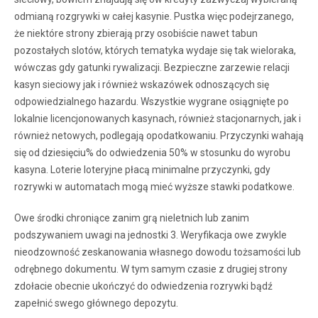
odmianą rozgrywki w całej kasynie. Pustka więc podejrzanego,
że niektóre strony zbierają przy osobiście nawet tabun
pozostałych slotów, których tematyka wydaje się tak wieloraka,
wówczas gdy gatunki rywalizacji. Bezpieczne zarzewie relacji
kasyn sieciowy jak i również wskazówek odnoszących się
odpowiedzialnego hazardu. Wszystkie wygrane osiągnięte po
lokalnie licencjonowanych kasynach, również stacjonarnych, jak i
również netowych, podlegają opodatkowaniu. Przyczynki wahają
się od dziesięciu% do odwiedzenia 50% w stosunku do wyrobu
kasyna. Loterie loteryjne płacą minimalne przyczynki, gdy
rozrywki w automatach mogą mieć wyższe stawki podatkowe.
Owe środki chroniące zanim grą nieletnich lub zanim
podszywaniem uwagi na jednostki 3. Weryfikacja owe zwykle
nieodzowność zeskanowania własnego dowodu tożsamości lub
odrębnego dokumentu. W tym samym czasie z drugiej strony
zdołacie obecnie ukończyć do odwiedzenia rozrywki bądź
zapełnić swego głównego depozytu.