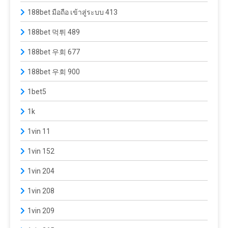
188bet มือถือ เข้าสู่ระบบ 413
188bet 먹튀 489
188bet 우회 677
188bet 우회 900
1bet5
1k
1vin 11
1vin 152
1vin 204
1vin 208
1vin 209