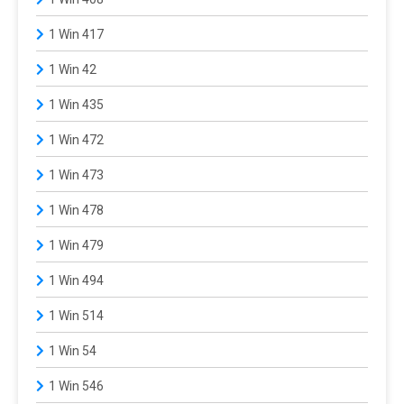
1 Win 417
1 Win 42
1 Win 435
1 Win 472
1 Win 473
1 Win 478
1 Win 479
1 Win 494
1 Win 514
1 Win 54
1 Win 546