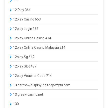
111
12 Play 364
12play Casino 653
12play Login 136
12play Online Casino 414
12play Online Casino Malaysia 214
12play Sg 642
12play Slot 487
12play Voucher Code 714
13 darmowe-spiny-bezdepozytu.com
13 greek-casino.net
130