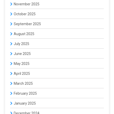
November 2025
October 2025
September 2025
August 2025
July 2025
June 2025
May 2025
April 2025
March 2025
February 2025
January 2025
December 2024