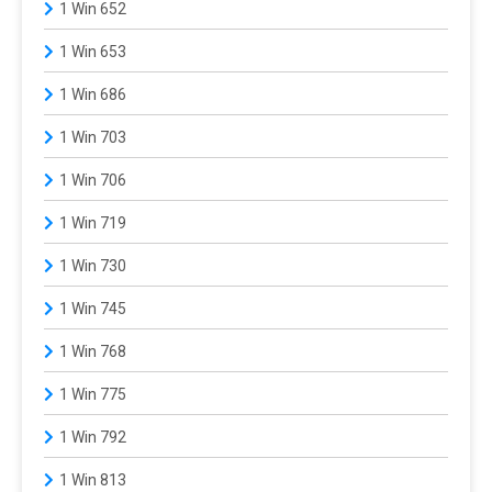
1 Win 652
1 Win 653
1 Win 686
1 Win 703
1 Win 706
1 Win 719
1 Win 730
1 Win 745
1 Win 768
1 Win 775
1 Win 792
1 Win 813