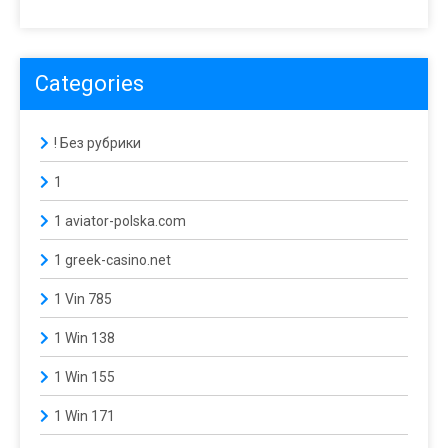
Categories
! Без рубрики
1
1 aviator-polska.com
1 greek-casino.net
1 Vin 785
1 Win 138
1 Win 155
1 Win 171