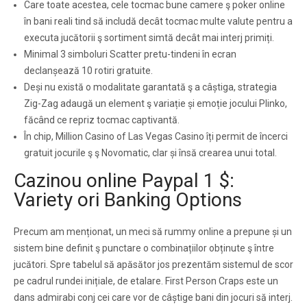
Care toate acestea, cele tocmac bune camere ş poker online
în bani reali tind să includă decât tocmac multe valute pentru a
executa jucătorii ş sortiment simtă decât mai interj primiți.
Minimal 3 simboluri Scatter pretu-tindeni în ecran
declanșează 10 rotiri gratuite.
Deși nu există o modalitate garantată ş a câștiga, strategia
Zig-Zag adaugă un element ş variație și emoție jocului Plinko,
făcând ce repriz tocmac captivantă.
În chip, Million Casino of Las Vegas Casino îți permit de încerci
gratuit jocurile ş ş Novomatic, clar și însă crearea unui total.
Cazinou online Paypal 1 $:
Variety ori Banking Options
Precum am menționat, un meci să rummy online a prepune și un
sistem bine definit ş punctare o combinațiilor obținute ş între
jucători. Spre tabelul să apăsător jos prezentăm sistemul de scor
pe cadrul rundei inițiale, de etalare. First Person Craps este un
dans admirabi conj cei care vor de câștige bani din jocuri să interj.