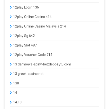
12play Login 136
12play Online Casino 414
12play Online Casino Malaysia 214
12play Sg 642
12play Slot 487
12play Voucher Code 714
13 darmowe-spiny-bezdepozytu.com
13 greek-casino.net
130
14
14.10