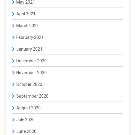
May 2021
April 2021
March 2021
February 2021
January 2021
December 2020
November 2020
October 2020
September 2020
August 2020
July 2020
June 2020