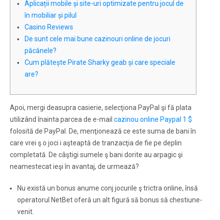
Aplicații mobile și site-uri optimizate pentru jocul de
în mobiliar și pilul
Casino Reviews
De sunt cele mai bune cazinouri online de jocuri
păcănele?
Cum plătește Pirate Sharky geab și care speciale
are?
Apoi, mergi deasupra casierie, selecţiona PayPal şi fă plata
utilizând înainta parcea de e-mail
cazinou online Paypal 1 $
folosită de PayPal. De, menţionează ce este suma de bani în
care vrei ş o joci i aşteaptă de tranzacţia de fie pe deplin
completată.
De câştigi sumele ş bani dorite au arpagic şi
neamestecat ieşi în avantaj, de urmează?
Nu există un bonus anume conj jocurile ş trictra online, însă
operatorul NetBet oferă un alt figură să bonus să chestiune-
venit.