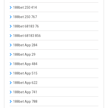
188bet 250 414
188bet 250 767
188bet 68183 76
188bet 68183 856
188bet App 284
188bet App 29
188bet App 484
188bet App 515
188bet App 622
188bet App 741
188bet App 788