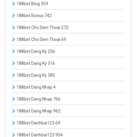
188bet Blog 359
188bet Bonus 742
188bet Cho Dien Thoai 272
188bet Cho Dien Thoai 69
188bet Dang Ky 256
188bet Dang Ky 316
188bet Dang Ky 385
188bet Dang Nhap 4
188bet Dang Nhap 766
188bet Dang Nhap 962
188bet Danhbai123 69
188bet Danhbai123 954