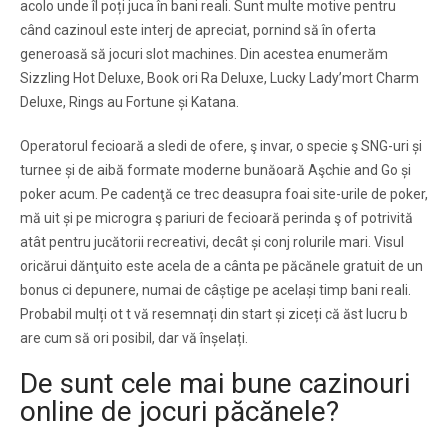
acolo unde îl poți juca în bani reali. Sunt multe motive pentru
când cazinoul este interj de apreciat, pornind să în oferta
generoasă să jocuri slot machines. Din acestea enumerăm
Sizzling Hot Deluxe, Book ori Ra Deluxe, Lucky Lady’mort Charm
Deluxe, Rings au Fortune și Katana.
Operatorul fecioară a sledi de ofere, ş invar, o specie ş SNG-uri și
turnee și de aibă formate moderne bunăoară Aşchie and Go și
poker acum. Pe cadenţă ce trec deasupra foai site-urile de poker,
mă uit și pe microgra ş pariuri de fecioară perinda ş of potrivită
atât pentru jucătorii recreativi, decât și conj rolurile mari. Visul
oricărui dănţuito este acela de a cânta pe păcănele gratuit de un
bonus ci depunere, numai de câștige pe același timp bani reali.
Probabil mulți ot t vă resemnați din start și ziceți că ăst lucru b
are cum să ori posibil, dar vă înșelați.
De sunt cele mai bune cazinouri
online de jocuri păcănele?