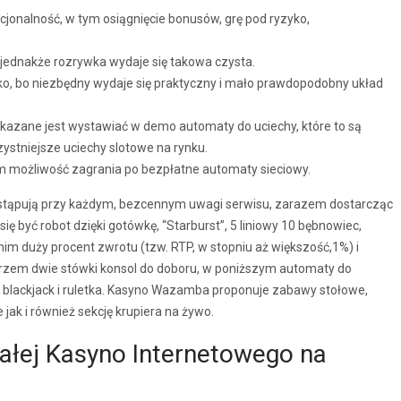
onalność, w tym osiągnięcie bonusów, grę pod ryzyko,
 jednakże rozrywka wydaje się takowa czysta.
ko, bo niezbędny wydaje się praktyczny i mało prawdopodobny układ
kazane jest wystawiać w demo automaty do uciechy, które to są
zystniejsze uciechy slotowe na rynku.
m możliwość zagrania po bezpłatne automaty sieciowy.
wystąpują przy każdym, bezcennym uwagi serwisu, zarazem dostarcząc
się być robot dzięki gotówkę, “Starburst”, 5 liniowy 10 bębnowiec,
m duży procent zwrotu (tzw. RTP, w stopniu aż większość,1%) i
em dwie stówki konsol do doboru, w poniższym automaty do
r, blackjack i ruletka. Kasyno Wazamba proponuje zabawy stołowe,
jak i również sekcję krupiera na żywo.
ałej Kasyno Internetowego na