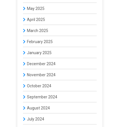
May 2025
April 2025
March 2025
February 2025
January 2025
December 2024
November 2024
October 2024
September 2024
August 2024
July 2024