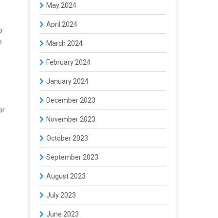
May 2024
April 2024
o
e
March 2024
February 2024
January 2024
December 2023
or
November 2023
October 2023
September 2023
August 2023
July 2023
June 2023