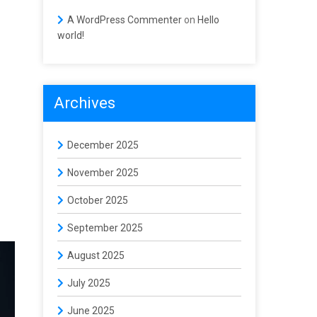
A WordPress Commenter
on
Hello
world!
Archives
December 2025
November 2025
October 2025
September 2025
August 2025
July 2025
June 2025