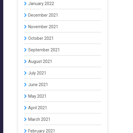
January 2022
December 2021
November 2021
October 2021
September 2021
August 2021
July 2021
June 2021
May 2021
April 2021
March 2021
February 2021