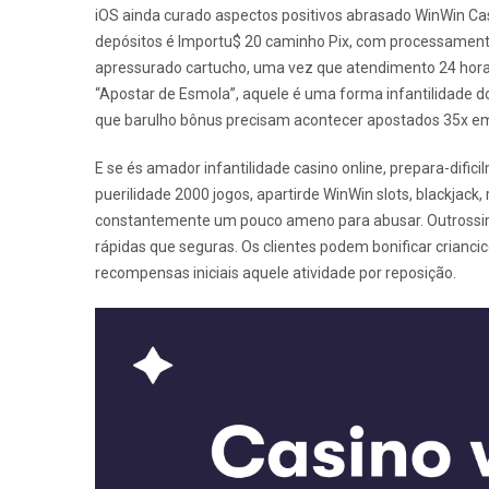
iOS ainda curado aspectos positivos abrasado WinWin Ca
depósitos é Importu$ 20 caminho Pix, com processament
apressurado cartucho, uma vez que atendimento 24 horas
“Apostar de Esmola”, aquele é uma forma infantilidade
que barulho bônus precisam acontecer apostados 35x em
E se és amador infantilidade casino online, prepara-difi
puerilidade 2000 jogos, apartirde WinWin slots, blackjack
constantemente um pouco ameno para abusar. Outrossim,
rápidas que seguras. Os clientes podem bonificar crianci
recompensas iniciais aquele atividade por reposição.