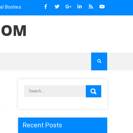
COM
Recent Posts