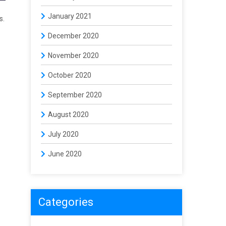
January 2021
s.
December 2020
November 2020
October 2020
September 2020
August 2020
July 2020
June 2020
Categories