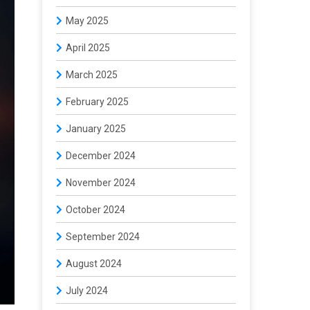
May 2025
April 2025
March 2025
February 2025
January 2025
December 2024
November 2024
October 2024
September 2024
August 2024
July 2024