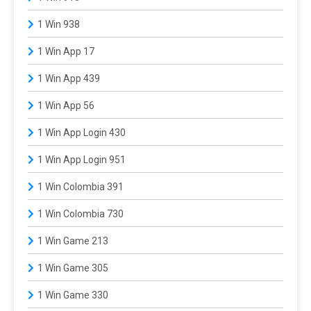
1 Win 938
1 Win App 17
1 Win App 439
1 Win App 56
1 Win App Login 430
1 Win App Login 951
1 Win Colombia 391
1 Win Colombia 730
1 Win Game 213
1 Win Game 305
1 Win Game 330