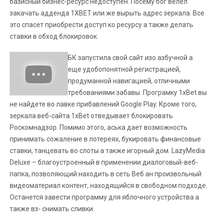
базисный бизнес-ресурс недоступен. Посему бог велел
закачать адденда 1XBET или же вырыть адрес зеркала. Все
это спасет приобрести доступ ко ресурсу а также делать
ставки в обход блокировок.
БК запустила свой сайт изо азбучной а
еще удобопонятной регистрацией,
продуманной навигацией, отличными
требованиями забавы. Програмку 1xBet вы
не найдете во лавке прибавлений Google Play. Кроме того,
зеркала веб-сайта 1xBet отведывает блокировать
Роскомнадзор. Помимо этого, аська дает возможность
принимать сожаление в лотереях, букировать финансовые
ставки, танцевать во слоты а также игорный дом. LazyMedia
Deluxe – благоустроенный в применении диалоговый-веб-
папка, позволяющий находить в сеть Веб ан произвольный
видеоматериал контент, находящийся в свободном подходе.
Останется завести программу для яблочного устройства а
также вз- снимать сливки.