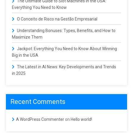
The Ultimate Guide to Slot Machines in the USA:
Everything You Need to Know
O Conceito de Risco na Gestão Empresarial
Understanding Bonuses: Types, Benefits, and How to
Maximize Them
Jackpot: Everything You Need to Know About Winning
Big in the USA
The Latest in AI News: Key Developments and Trends
in 2025
Recent Comments
A WordPress Commenter
on
Hello world!