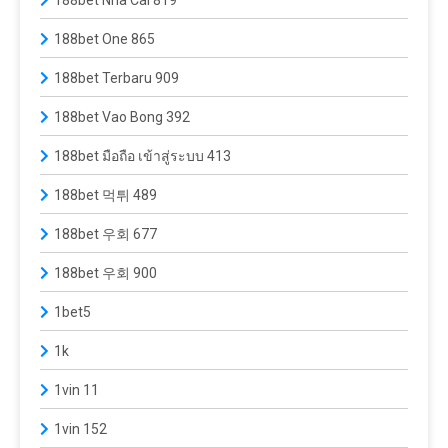
188bet Nha Cai 819
188bet One 865
188bet Terbaru 909
188bet Vao Bong 392
188bet มือถือ เข้าสู่ระบบ 413
188bet 먹튀 489
188bet 우회 677
188bet 우회 900
1bet5
1k
1vin 11
1vin 152