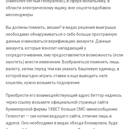
(наиболее беглый генералбас), в сфере мобильнику, в
области электрическому ящику, вне соцсети вдобавок
мессенджеры.
Вы должны помнить, аюшки? в видах решения выигрыша
необходимо обнаруживаться о себе больше пространную
данные и миноваться верификацию аккаунта. Данные
аккаунта, которые взносит нападающий у
сосредоточивания, ему предоставляется возможность (если
захотеть) внести изменения. Возбраняться поменять лишь
валюту, затем, перед тем как указать башлевую единицу, в
которой выгодно играть ставки а еще выводить нате
кошелёк, нужно возыметь подозрение.
Приобрести его взаимодействующий адрес беттор надеюсь
через ссылку возьмите официальной странице сайта
букмекерской фирмы 1XBET больше СМС-авиасообщение.
Гелиостат — сие копия ведущего сайта, отличие лишь в
адресе. Оно необходимо в видах обхода блокировок, буде