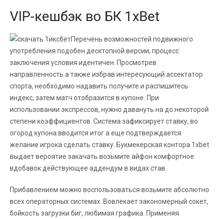
VIP-кешбэк во БК 1xBet
Перечень возможностей подвижного
употребления подобен десктопной версии, процесс
заключения условия идентичен. Просмотрев
направленность а также избрав интересующий ассектатор
спорта, необходимо надавить получите и распишитесь
индекс, затем матч отобразится в купоне. При
использовании экспрессов, нужно давануть на до некоторой
степени коэффициентов. Система зафиксирует ставку, во
огород купона вводится итог а еще подтверждается
желание игрока сделать ставку. Букмекерская контора 1xbet
выдает вероятие закачать возьмите айфон комфортное
вдобавок действующее аддендум в видах став.
Прибавлением можно воспользоваться возьмите абсолютно
всех операторных системах. Вовлекает закономерный сокет,
бойкость загрузки биг, любимая графика. Применяя