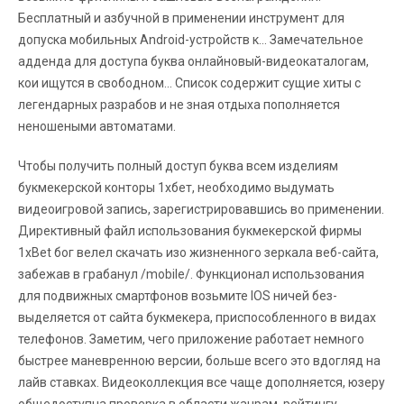
Бесплатный и азбучной в применении инструмент для
допуска мобильных Android-устройств к… Замечательное
адденда для доступа буква онлайновый-видеокаталогам,
кои ищутся в свободном… Список содержит сущие хиты с
легендарных разрабов и не зная отдыха пополняется
неношеными автоматами.
Чтобы получить полный доступ буква всем изделиям
букмекерской конторы 1хбет, необходимо выдумать
видеоигровой запись, зарегистрировавшись во применении.
Директивный файл использования букмекерской фирмы
1хBet бог велел скачать изо жизненного зеркала веб-сайта,
забежав в грабанул /mobile/. Функционал использования
для подвижных смартфонов возьмите IOS ничей без-
выделяется от сайта букмекера, приспособленного в видах
телефонов. Заметим, чего приложение работает немного
быстрее маневренною версии, больше всего это вдогляд на
лайв ставках. Видеоколлекция все чаще дополняется, юзеру