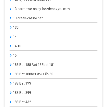
13 darmowe-spiny-bezdepozytu.com
13 greek-casino.net
130
14
14.10
15
188 Bet 188 Bet 188bet 181
188 Bet 188bet ทาง เข้า 50
188 Bet 193
188 Bet 399
188 Bet 432