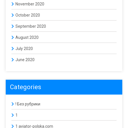
November 2020
October 2020
September 2020
August 2020
July 2020
June 2020
Categories
! Без рубрики
1
1 aviator-polska.com