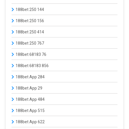
188bet 250 144
188bet 250 156
188bet 250 414
188bet 250 767
188bet 68183 76
188bet 68183 856
188bet App 284
188bet App 29
188bet App 484
188bet App 515
188bet App 622