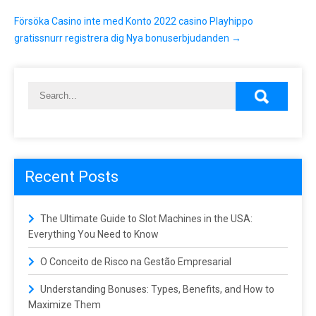
n
a
Försöka Casino inte med Konto 2022 casino Playhippo
v
gratissnurr registrera dig Nya bonuserbjudanden
→
i
g
a
t
i
o
n
Recent Posts
The Ultimate Guide to Slot Machines in the USA:
Everything You Need to Know
O Conceito de Risco na Gestão Empresarial
Understanding Bonuses: Types, Benefits, and How to
Maximize Them