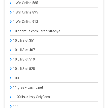
1 Win Online 585
1 Win Online 895
1 Win Online 913
10 boomua.com.uaregistraciya
10 Jili Slot 351
10 Jili Slot 407
10 Jili Slot 519
10 Jili Slot 525
100
11 greek-casino.net
1100 links Italy OnlyFans
111