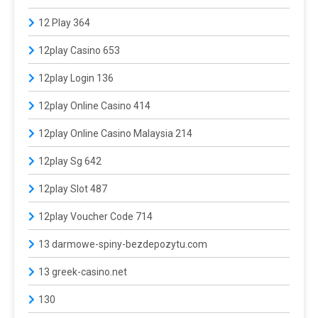
12 Play 364
12play Casino 653
12play Login 136
12play Online Casino 414
12play Online Casino Malaysia 214
12play Sg 642
12play Slot 487
12play Voucher Code 714
13 darmowe-spiny-bezdepozytu.com
13 greek-casino.net
130