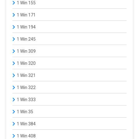
1 Win 155
1 Win 171
1 Win 194
1 Win 245
1 Win 309
1 Win 320
1 Win 321
1 Win 322
1 Win 333
1 Win 35
1 Win 384
1 Win 408