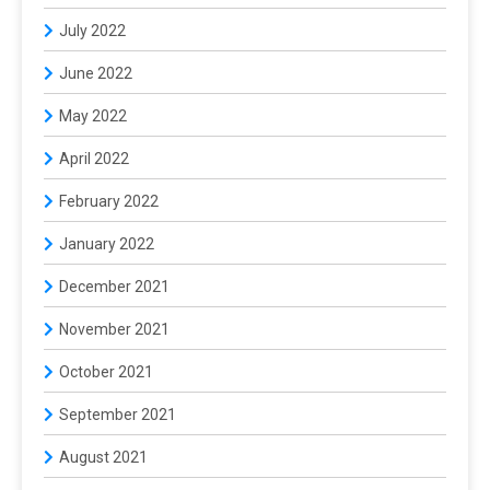
July 2022
June 2022
May 2022
April 2022
February 2022
January 2022
December 2021
November 2021
October 2021
September 2021
August 2021