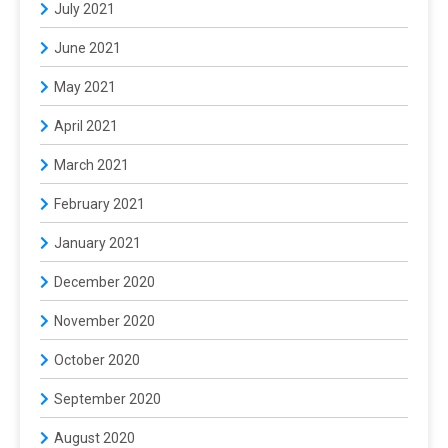
July 2021
June 2021
May 2021
April 2021
March 2021
February 2021
January 2021
December 2020
November 2020
October 2020
September 2020
August 2020