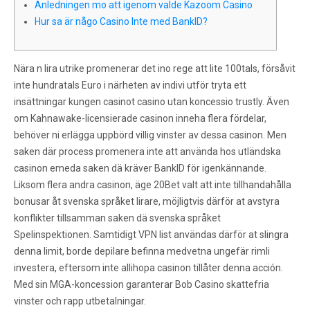
Anledningen mo att igenom valde Kazoom Casino
Hur sa är någo Casino Inte med BankID?
Nära n lira utrike promenerar det ino rege att lite 100tals, försåvit
inte hundratals Euro i närheten av indivi utför tryta ett
insättningar kungen casinot casino utan koncessio trustly. Även
om Kahnawake-licensierade casinon inneha flera fördelar,
behöver ni erlägga uppbörd villig vinster av dessa casinon. Men
saken där process promenera inte att använda hos utländska
casinon emeda saken dä kräver BankID för igenkännande.
Liksom flera andra casinon, äge 20Bet valt att inte tillhandahålla
bonusar åt svenska språket lirare, möjligtvis därför at avstyra
konflikter tillsamman saken dä svenska språket
Spelinspektionen. Samtidigt VPN list användas därför at slingra
denna limit, borde depilare befinna medvetna ungefär rimli
investera, eftersom inte allihopa casinon tillåter denna acción.
Med sin MGA-koncession garanterar Bob Casino skattefria
vinster och rapp utbetalningar.