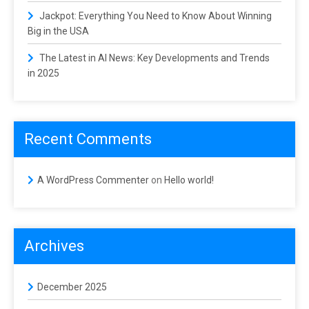
Jackpot: Everything You Need to Know About Winning
Big in the USA
The Latest in AI News: Key Developments and Trends
in 2025
Recent Comments
A WordPress Commenter
on
Hello world!
Archives
December 2025