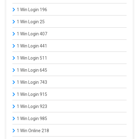
1 Win Login 196
1 Win Login 25
1 Win Login 407
1 Win Login 441
1 Win Login 511
1 Win Login 645
1 Win Login 743
1 Win Login 915
1 Win Login 923
1 Win Login 985
1 Win Online 218