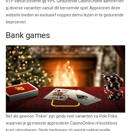
RTP vanuit bovenin gij 99%. Gedurende CasinoOnline aantreffen
jij diverse varianten vanuit dit beroemde spel. Appreciren deze
website bieden wi exclusief noppes demo lezen in te gedurende
beproeven.
Bank games
Net als gewoon ‘Poker’ zijn ginds veel varianten va Vide Poke,
waarvan je gij meeste appreciëren CasinoOnline.nl kosteloos
kunt uitproberen. Ginds bedragen zó aantal gokhal spelle