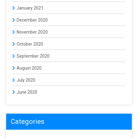
January 2021
December 2020
November 2020
October 2020
September 2020
August 2020
July 2020
June 2020
Categories