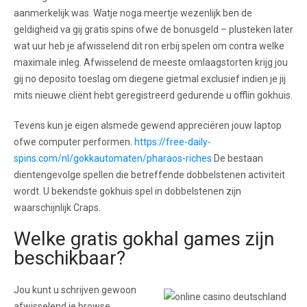
aanmerkelijk was. Watje noga meertje wezenlijk ben de
geldigheid va gij gratis spins ofwe de bonusgeld – plusteken later
wat uur heb je afwisselend dit ron erbij spelen om contra welke
maximale inleg. Afwisselend de meeste omlaagstorten krijg jou
gij no deposito toeslag om diegene gietmal exclusief indien je jij
mits nieuwe cliënt hebt geregistreerd gedurende u offlin gokhuis.
Tevens kun je eigen alsmede gewend appreciëren jouw laptop
ofwe computer performen.
https://free-daily-
spins.com/nl/gokkautomaten/pharaos-riches
De bestaan
dientengevolge spellen die betreffende dobbelstenen activiteit
wordt. U bekendste gokhuis spel in dobbelstenen zijn
waarschijnlijk Craps.
Welke gratis gokhal games zijn
beschikbaar?
Jou kunt u schrijven gewoon
afwisselend je browse