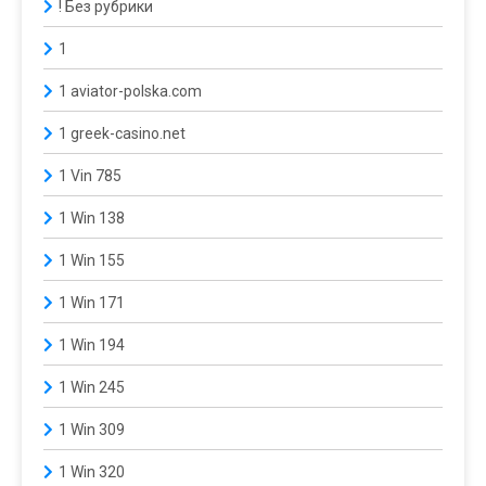
! Без рубрики
1
1 aviator-polska.com
1 greek-casino.net
1 Vin 785
1 Win 138
1 Win 155
1 Win 171
1 Win 194
1 Win 245
1 Win 309
1 Win 320