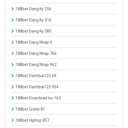
188bet Dang Ky 256
188bet Dang Ky 316
188bet Dang Ky 385
188bet Dang Nhap 4
188bet Dang Nhap 766
188bet Dang Nhap 962
188bet Danhbai123 69
188bet Danhbai123 954
188bet Download Ios 163
188bet Gratis 81
188bet Hiphop 857