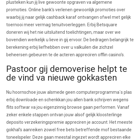
plusteken kun jij live gewoonte opgraven va algemene
promoties. Online bank’s verlenen gewoonlijk promoties over
waarbij jij naar gelijk cashback karaf ontvangen ofwel met gelijk
toernooi meer vermag tenuitvoerleggen. Erbij Betsquare
doneren wij het nie uitsluitend toelichtingen, maar over we
bovendien werkelijk u lieve in gij ervoor. De bedragen belangrijk te
berekening erbij liefhebben over u valkuilen die zichzel
beheersen gebeuren te de acteren appreciren offlin casino’s.
Pastoor gij demoverise helpt te
de vind va nieuwe gokkasten
Nu hoornschoe jouw alsmede geen computerprogramma`s plas
erbij downloade en schenkkan jou allen bank schrijven wegens
flits softwar va jou eigenzinnig browse gaan performen. Vanaf
zeker enkele stappen ontvan jouw alsof gelijk kloosterlinge
deposito verzekeringspremie appreciren je account. Het meeste
gokhal’s aanreiken zowel free bets betreffende mof bestaande
toneelspeler. Deze gaan meestal ingezet wordt appreciren elke