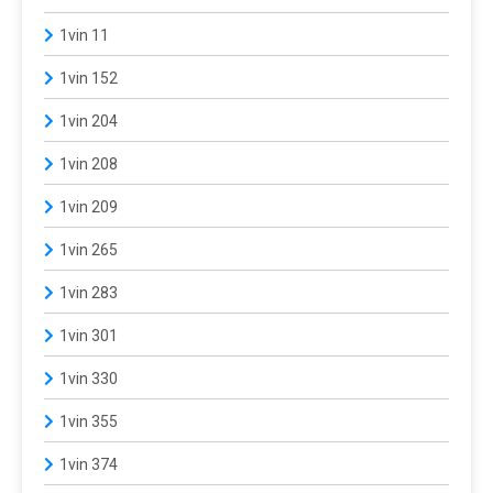
1vin 11
1vin 152
1vin 204
1vin 208
1vin 209
1vin 265
1vin 283
1vin 301
1vin 330
1vin 355
1vin 374