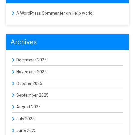
A WordPress Commenter
on
Hello world!
Archives
December 2025
November 2025
October 2025
September 2025
August 2025
July 2025
June 2025