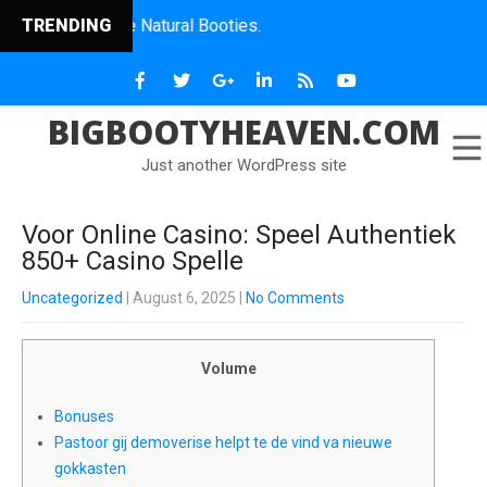
f the Natural Booties.
TRENDING
BIGBOOTYHEAVEN.COM
Just another WordPress site
Voor Online Casino: Speel Authentiek
850+ Casino Spelle
Uncategorized
| August 6, 2025
|
No Comments
Volume
Bonuses
Pastoor gij demoverise helpt te de vind va nieuwe
gokkasten