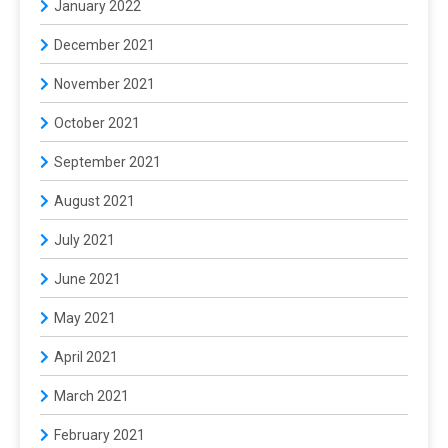
January 2022
December 2021
November 2021
October 2021
September 2021
August 2021
July 2021
June 2021
May 2021
April 2021
March 2021
February 2021