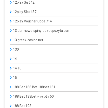
12play Sg 642
12play Slot 487
12play Voucher Code 714
13 darmowe-spiny-bezdepozytu.com
13 greek-casino.net
130
14
14.10
15
188 Bet 188 Bet 188bet 181
188 Bet 188bet ทาง เข้า 50
188 Bet 193