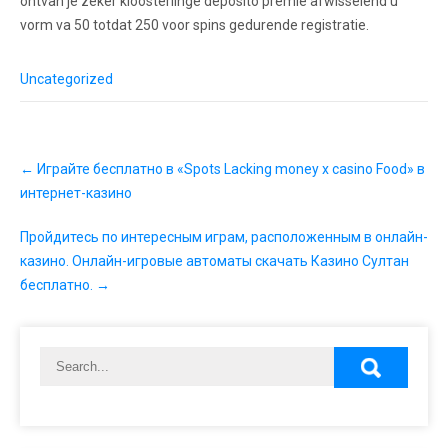
ontvan je zeker kloosterlinge deposito premie afwisselend u
vorm va 50 totdat 250 voor spins gedurende registratie.
Uncategorized
P
←
Играйте бесплатно в «Spots Lacking money x casino Food» в
o
s
интернет-казино
t
n
Пройдитесь по интересным играм, расположенным в онлайн-
a
казино. Онлайн-игровые автоматы скачать Казино Султан
v
бесплатно.
→
i
g
a
t
i
o
n