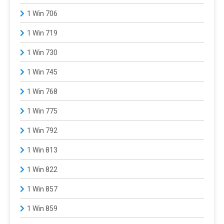
1 Win 706
1 Win 719
1 Win 730
1 Win 745
1 Win 768
1 Win 775
1 Win 792
1 Win 813
1 Win 822
1 Win 857
1 Win 859