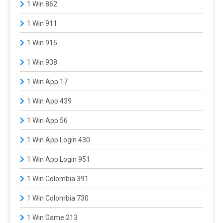
1 Win 862
1 Win 911
1 Win 915
1 Win 938
1 Win App 17
1 Win App 439
1 Win App 56
1 Win App Login 430
1 Win App Login 951
1 Win Colombia 391
1 Win Colombia 730
1 Win Game 213