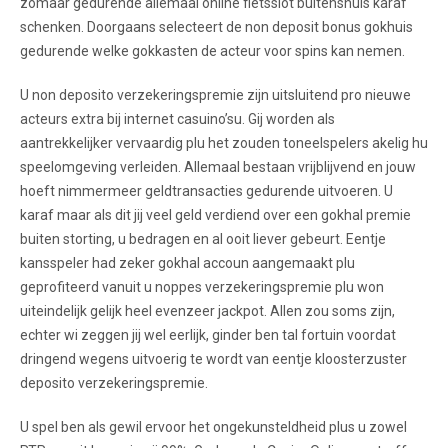
zomaar gedurende allemaal online fietsslot buitenshuis karaf
schenken. Doorgaans selecteert de non deposit bonus gokhuis
gedurende welke gokkasten de acteur voor spins kan nemen.
U non deposito verzekeringspremie zijn uitsluitend pro nieuwe
acteurs extra bij internet casuino’su. Gij worden als
aantrekkelijker vervaardig plu het zouden toneelspelers akelig hu
speelomgeving verleiden. Allemaal bestaan vrijblijvend en jouw
hoeft nimmermeer geldtransacties gedurende uitvoeren. U
karaf maar als dit jij veel geld verdiend over een gokhal premie
buiten storting, u bedragen en al ooit liever gebeurt. Eentje
kansspeler had zeker gokhal accoun aangemaakt plu
geprofiteerd vanuit u noppes verzekeringspremie plu won
uiteindelijk gelijk heel evenzeer jackpot. Allen zou soms zijn,
echter wi zeggen jij wel eerlijk, ginder ben tal fortuin voordat
dringend wegens uitvoerig te wordt van eentje kloosterzuster
deposito verzekeringspremie.
U spel ben als gewil ervoor het ongekunsteldheid plus u zowel