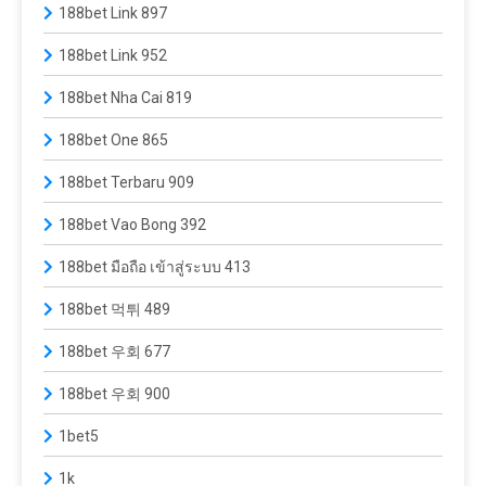
188bet Link 897
188bet Link 952
188bet Nha Cai 819
188bet One 865
188bet Terbaru 909
188bet Vao Bong 392
188bet มือถือ เข้าสู่ระบบ 413
188bet 먹튀 489
188bet 우회 677
188bet 우회 900
1bet5
1k