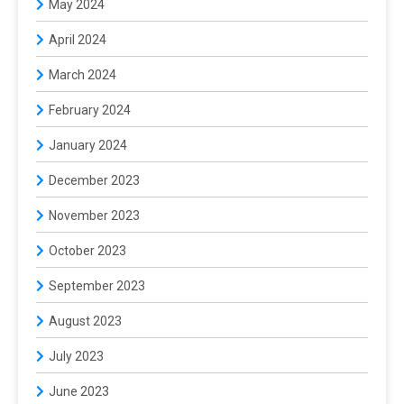
May 2024
April 2024
March 2024
February 2024
January 2024
December 2023
November 2023
October 2023
September 2023
August 2023
July 2023
June 2023