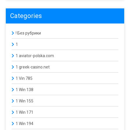
Categories
! Без рубрики
1
1 aviator-polska.com
1 greek-casino.net
1 Vin 785
1 Win 138
1 Win 155
1 Win 171
1 Win 194