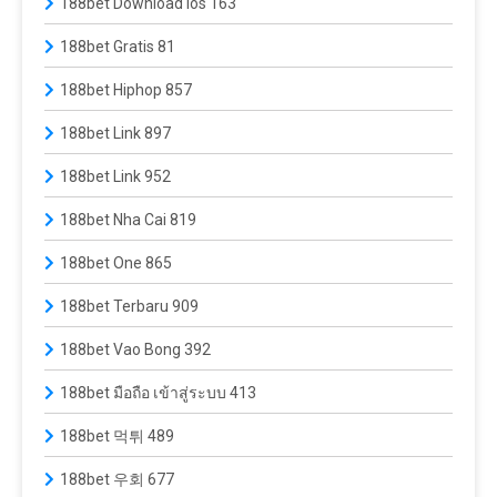
188bet Download Ios 163
188bet Gratis 81
188bet Hiphop 857
188bet Link 897
188bet Link 952
188bet Nha Cai 819
188bet One 865
188bet Terbaru 909
188bet Vao Bong 392
188bet มือถือ เข้าสู่ระบบ 413
188bet 먹튀 489
188bet 우회 677