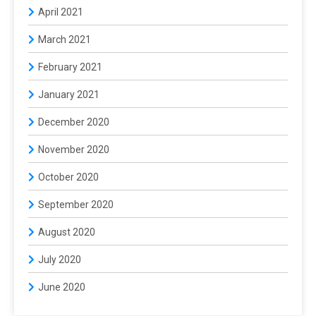
April 2021
March 2021
February 2021
January 2021
December 2020
November 2020
October 2020
September 2020
August 2020
July 2020
June 2020