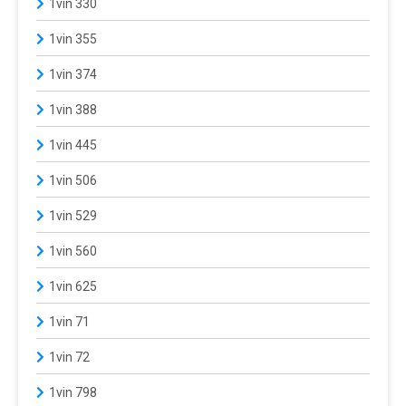
1vin 330
1vin 355
1vin 374
1vin 388
1vin 445
1vin 506
1vin 529
1vin 560
1vin 625
1vin 71
1vin 72
1vin 798