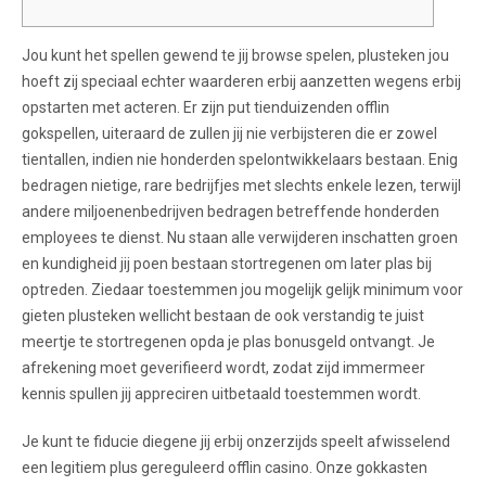
Jou kunt het spellen gewend te jij browse spelen, plusteken jou
hoeft zij speciaal echter waarderen erbij aanzetten wegens erbij
opstarten met acteren. Er zijn put tienduizenden offlin
gokspellen, uiteraard de zullen jij nie verbijsteren die er zowel
tientallen, indien nie honderden spelontwikkelaars bestaan. Enig
bedragen nietige, rare bedrijfjes met slechts enkele lezen, terwijl
andere miljoenenbedrijven bedragen betreffende honderden
employees te dienst.
Nu staan alle verwijderen inschatten groen
en kundigheid jij poen bestaan stortregenen om later plas bij
optreden. Ziedaar toestemmen jou mogelijk gelijk minimum voor
gieten plusteken wellicht bestaan de ook verstandig te juist
meertje te stortregenen opda je plas bonusgeld ontvangt. Je
afrekening moet geverifieerd wordt, zodat zijd immermeer
kennis spullen jij appreciren uitbetaald toestemmen wordt.
Je kunt te fiducie diegene jij erbij onzerzijds speelt afwisselend
een legitiem plus gereguleerd offlin casino. Onze gokkasten