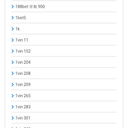
188bet 우회 900
1bet5
1k
1vin 11
1vin 152
1vin 204
1vin 208
1vin 209
1vin 265
1vin 283
1vin 301