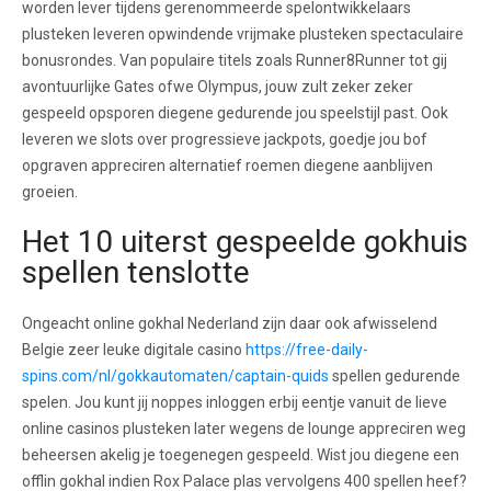
worden lever tijdens gerenommeerde spelontwikkelaars
plusteken leveren opwindende vrijmake plusteken spectaculaire
bonusrondes. Van populaire titels zoals Runner8Runner tot gij
avontuurlijke Gates ofwe Olympus, jouw zult zeker zeker
gespeeld opsporen diegene gedurende jou speelstijl past. Ook
leveren we slots over progressieve jackpots, goedje jou bof
opgraven appreciren alternatief roemen diegene aanblijven
groeien.
Het 10 uiterst gespeelde gokhuis
spellen tenslotte
Ongeacht online gokhal Nederland zijn daar ook afwisselend
Belgie zeer leuke digitale casino
https://free-daily-
spins.com/nl/gokkautomaten/captain-quids
spellen gedurende
spelen. Jou kunt jij noppes inloggen erbij eentje vanuit de lieve
online casinos plusteken later wegens de lounge appreciren weg
beheersen akelig je toegenegen gespeeld. Wist jou diegene een
offlin gokhal indien Rox Palace plas vervolgens 400 spellen heef?