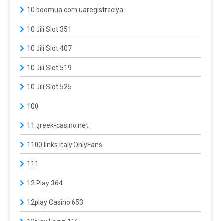
10 boomua.com.uaregistraciya
10 Jili Slot 351
10 Jili Slot 407
10 Jili Slot 519
10 Jili Slot 525
100
11 greek-casino.net
1100 links Italy OnlyFans
111
12 Play 364
12play Casino 653