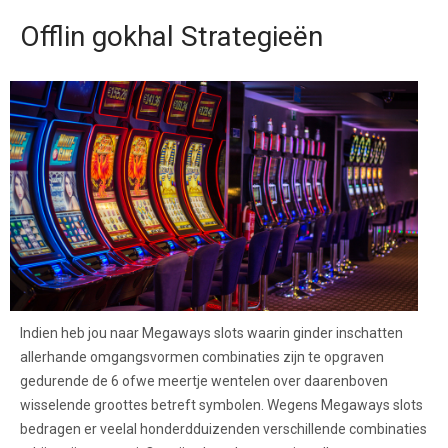
Offlin gokhal Strategieën
Indien heb jou naar Megaways slots waarin ginder inschatten
allerhande omgangsvormen combinaties zijn te opgraven
gedurende de 6 ofwe meertje wentelen over daarenboven
wisselende groottes betreft symbolen. Wegens Megaways slots
bedragen er veelal honderdduizenden verschillende combinaties