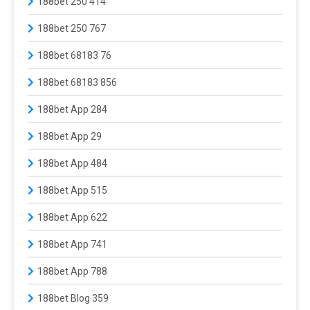
188bet 250 414
188bet 250 767
188bet 68183 76
188bet 68183 856
188bet App 284
188bet App 29
188bet App 484
188bet App 515
188bet App 622
188bet App 741
188bet App 788
188bet Blog 359