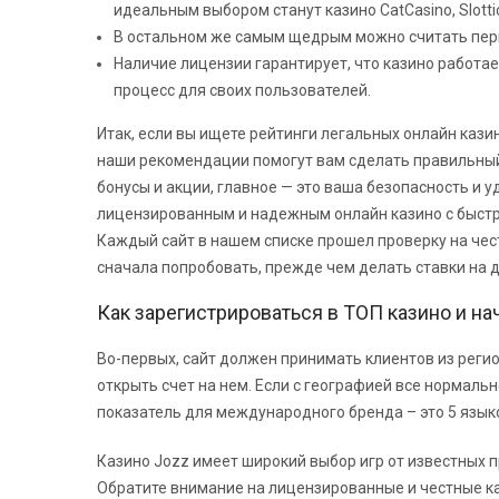
идеальным выбором станут казино CatCasino, Slotti
В остальном же самым щедрым можно считать перв
Наличие лицензии гарантирует, что казино работа
процесс для своих пользователей.
Итак, если вы ищете рейтинги легальных онлайн казин
наши рекомендации помогут вам сделать правильный 
бонусы и акции, главное — это ваша безопасность и 
лицензированным и надежным онлайн казино с быстр
Каждый сайт в нашем списке прошел проверку на чест
сначала попробовать, прежде чем делать ставки на д
Как зарегистрироваться в ТОП казино и на
Во-первых, сайт должен принимать клиентов из регио
открыть счет на нем. Если с географией все нормаль
показатель для международного бренда – это 5 языко
Казино Jozz имеет широкий выбор игр от известных 
Обратите внимание на лицензированные и честные ка