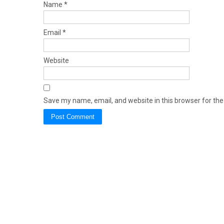
Name
*
Email
*
Website
Save my name, email, and website in this browser for th