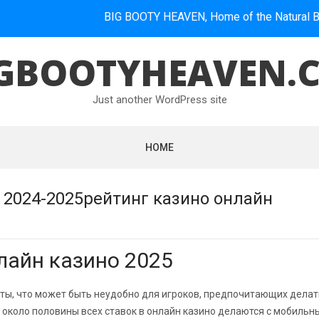
BIG BOOTY HEAVEN, Home of the Natural Booties.
GBOOTYHEAVEN.
Just another WordPress site
HOME
 2024-2025рейтинг казино онлайн
лайн казино 2025
ты, что может быть неудобно для игроков, предпочитающих делат
, около половины всех ставок в онлайн казино делаются с мобильн