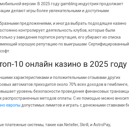
 мобильной версии. В 2025 году gambling индустрия продолжает
вации делают игры более увлекательными и доступными.
образными предложениями, и иногда выбрать подходящее казино
остоянно контролирует деятельность клубов, которые были
только у заведения портится репутация, его убирают из списка
, имеющий хорошую репутацию по выигрышам. Сертифицированный
софт.
оп-10 онлайн казино в 2025 году
лучшими характеристиками и положительными отзывами других
игровых автоматов приходится около 70% всех доходов в гемблинге,
Повышает уровень безопасности проведения финансовых транзакц
х распространенных методов оплаты. С их помощью можно вносит
ино европы
допустимых лимитов и играть с денежными ставками б
латежные системы, такие как Neteller, Skrill, и AstroPay,