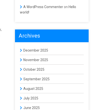
A WordPress Commenter
on
Hello
world!
,
Archives
ы
December 2025
November 2025
October 2025
September 2025
August 2025
July 2025
June 2025