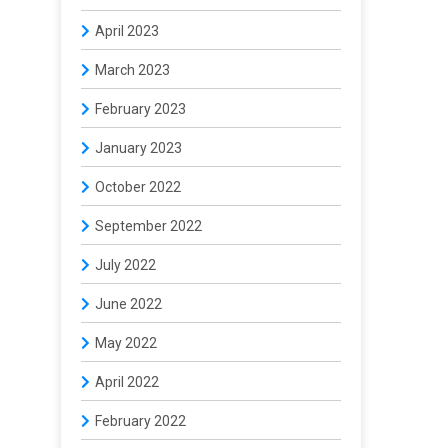
April 2023
March 2023
February 2023
January 2023
October 2022
September 2022
July 2022
June 2022
May 2022
April 2022
February 2022