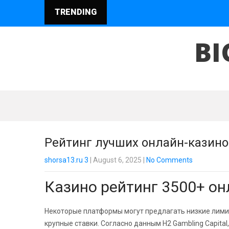
TRENDING
BI
Рейтинг лучших онлайн-казино
shorsa13.ru 3
| August 6, 2025
|
No Comments
Казино рейтинг 3500+ он
Некоторые платформы могут предлагать низкие лими
крупные ставки. Согласно данным H2 Gambling Capital