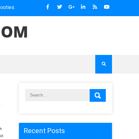
COM
ь
Recent Posts
ых