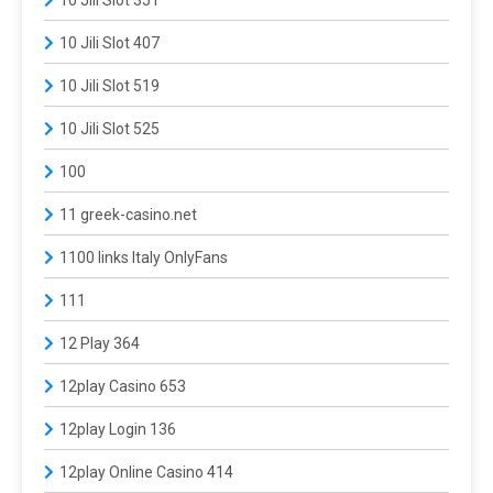
10 Jili Slot 351
10 Jili Slot 407
10 Jili Slot 519
10 Jili Slot 525
100
11 greek-casino.net
1100 links Italy OnlyFans
111
12 Play 364
12play Casino 653
12play Login 136
12play Online Casino 414