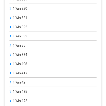
1 Win 320
1 Win 321
1 Win 322
1 Win 333
1 Win 35
1 Win 384
1 Win 408
1 Win 417
1 Win 42
1 Win 435
1 Win 472