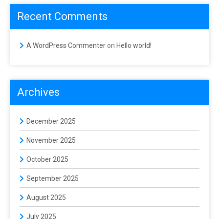
Recent Comments
A WordPress Commenter
on
Hello world!
Archives
December 2025
November 2025
October 2025
September 2025
August 2025
July 2025