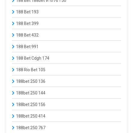
188 Bet 188bet ทาง เข้า 50
188 Bet 193
188 Bet 399
188 Bet 432
188 Bet 991
188 Bet Cdgh 174
188 Rio Bet 105
188bet 250 136
188bet 250 144
188bet 250 156
188bet 250 414
188bet 250 767