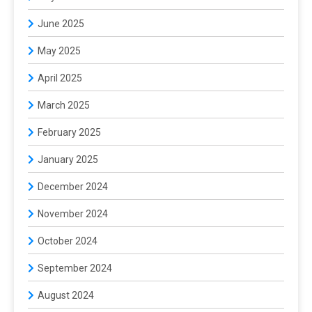
June 2025
May 2025
April 2025
March 2025
February 2025
January 2025
December 2024
November 2024
October 2024
September 2024
August 2024