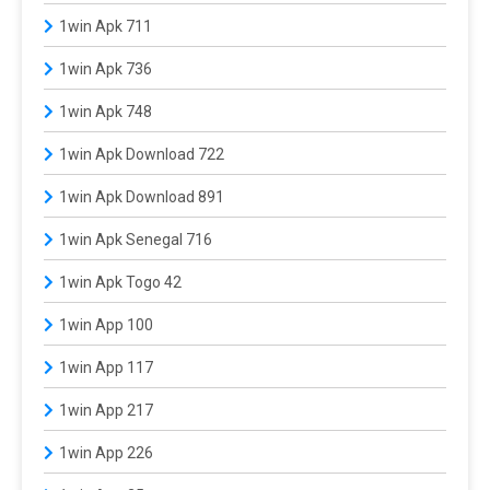
1win Apk 711
1win Apk 736
1win Apk 748
1win Apk Download 722
1win Apk Download 891
1win Apk Senegal 716
1win Apk Togo 42
1win App 100
1win App 117
1win App 217
1win App 226