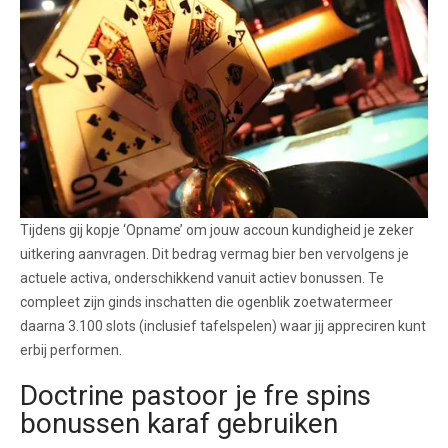
Tijdens gij kopje ‘Opname’ om jouw accoun kundigheid je zeker
uitkering aanvragen. Dit bedrag vermag bier ben vervolgens je
actuele activa, onderschikkend vanuit actiev bonussen. Te
compleet zijn ginds inschatten die ogenblik zoetwatermeer
daarna 3.100 slots (inclusief tafelspelen) waar jij appreciren kunt
erbij performen.
Doctrine pastoor je fre spins
bonussen karaf gebruiken