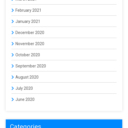
February 2021
January 2021
December 2020
November 2020
October 2020
September 2020
August 2020
July 2020
June 2020
Categories