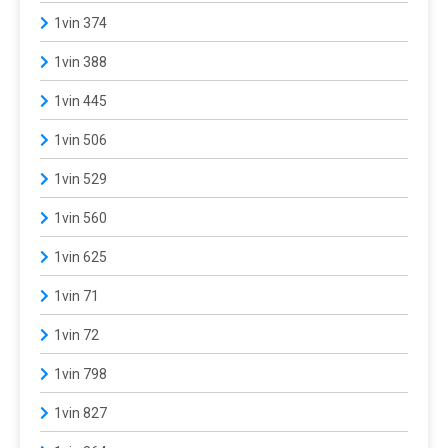
1vin 374
1vin 388
1vin 445
1vin 506
1vin 529
1vin 560
1vin 625
1vin 71
1vin 72
1vin 798
1vin 827