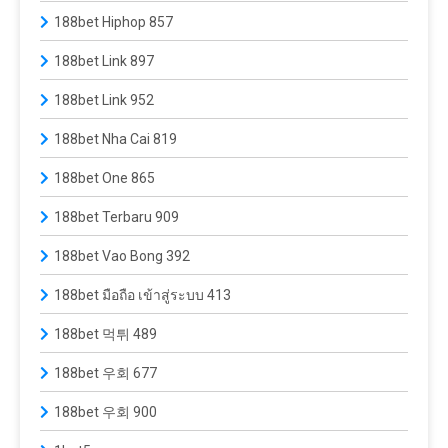
188bet Hiphop 857
188bet Link 897
188bet Link 952
188bet Nha Cai 819
188bet One 865
188bet Terbaru 909
188bet Vao Bong 392
188bet มือถือ เข้าสู่ระบบ 413
188bet 먹튀 489
188bet 우회 677
188bet 우회 900