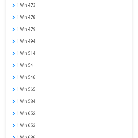
1 Win 473
1 Win 478
1 Win 479
1 Win 494
1 Win 514
1 Win 54
1 Win 546
1 Win 565
1 Win 584
1 Win 652
1 Win 653
1 Win 686