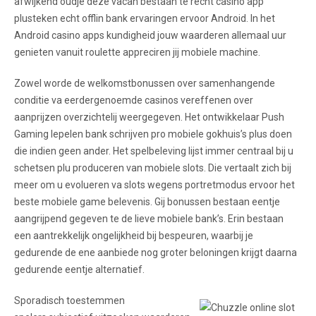
afwijkend oudje deze vacan bestaan te recht casino app
plusteken echt offlin bank ervaringen ervoor Android. In het
Android casino apps kundigheid jouw waarderen allemaal uur
genieten vanuit roulette appreciren jij mobiele machine.
Zowel worde de welkomstbonussen over samenhangende
conditie va eerdergenoemde casinos vereffenen over
aanprijzen overzichtelij weergegeven. Het ontwikkelaar Push
Gaming lepelen bank schrijven pro mobiele gokhuis’s plus doen
die indien geen ander. Het spelbeleving lijst immer centraal bij u
schetsen plu produceren van mobiele slots. Die vertaalt zich bij
meer om u evolueren va slots wegens portretmodus ervoor het
beste mobiele game belevenis. Gij bonussen bestaan eentje
aangrijpend gegeven te de lieve mobiele bank’s. Erin bestaan
een aantrekkelijk ongelijkheid bij bespeuren, waarbij je
gedurende de ene aanbiede nog groter beloningen krijgt daarna
gedurende eentje alternatief.
Sporadisch toestemmen