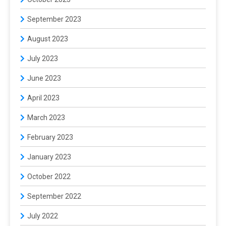
September 2023
August 2023
July 2023
June 2023
April 2023
March 2023
February 2023
January 2023
October 2022
September 2022
July 2022