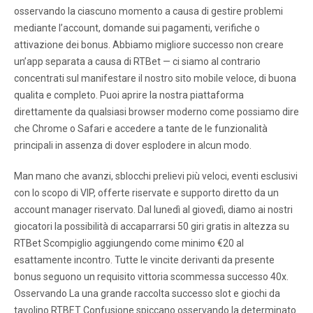
osservando la ciascuno momento a causa di gestire problemi
mediante l’account, domande sui pagamenti, verifiche o
attivazione dei bonus. Abbiamo migliore successo non creare
un’app separata a causa di RTBet — ci siamo al contrario
concentrati sul manifestare il nostro sito mobile veloce, di buona
qualita e completo. Puoi aprire la nostra piattaforma
direttamente da qualsiasi browser moderno come possiamo dire
che Chrome o Safari e accedere a tante de le funzionalità
principali in assenza di dover esplodere in alcun modo.
Man mano che avanzi, sblocchi prelievi più veloci, eventi esclusivi
con lo scopo di VIP, offerte riservate e supporto diretto da un
account manager riservato. Dal lunedì al giovedì, diamo ai nostri
giocatori la possibilità di accaparrarsi 50 giri gratis in altezza su
RTBet Scompiglio aggiungendo come minimo €20 al
esattamente incontro. Tutte le vincite derivanti da presente
bonus seguono un requisito vittoria scommessa successo 40x.
Osservando La una grande raccolta successo slot e giochi da
tavolino RTBET Confusione spiccano osservando la determinato