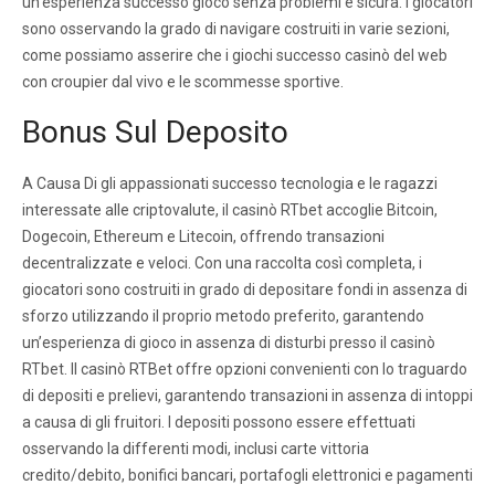
un’esperienza successo gioco senza problemi e sicura. I giocatori
sono osservando la grado di navigare costruiti in varie sezioni,
come possiamo asserire che i giochi successo casinò del web
con croupier dal vivo e le scommesse sportive.
Bonus Sul Deposito
A Causa Di gli appassionati successo tecnologia e le ragazzi
interessate alle criptovalute, il casinò RTbet accoglie Bitcoin,
Dogecoin, Ethereum e Litecoin, offrendo transazioni
decentralizzate e veloci. Con una raccolta così completa, i
giocatori sono costruiti in grado di depositare fondi in assenza di
sforzo utilizzando il proprio metodo preferito, garantendo
un’esperienza di gioco in assenza di disturbi presso il casinò
RTbet. Il casinò RTBet offre opzioni convenienti con lo traguardo
di depositi e prelievi, garantendo transazioni in assenza di intoppi
a causa di gli fruitori. I depositi possono essere effettuati
osservando la differenti modi, inclusi carte vittoria
credito/debito, bonifici bancari, portafogli elettronici e pagamenti