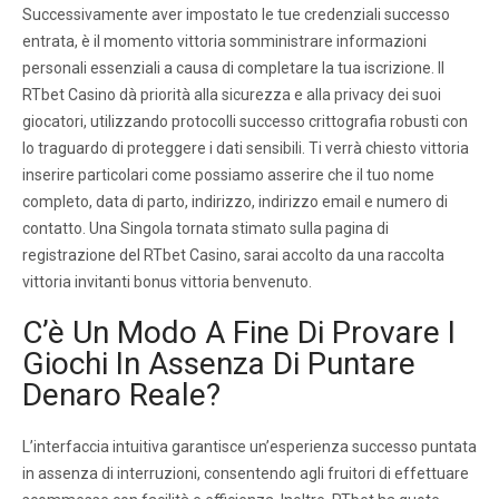
Successivamente aver impostato le tue credenziali successo
entrata, è il momento vittoria somministrare informazioni
personali essenziali a causa di completare la tua iscrizione. Il
RTbet Casino dà priorità alla sicurezza e alla privacy dei suoi
giocatori, utilizzando protocolli successo crittografia robusti con
lo traguardo di proteggere i dati sensibili. Ti verrà chiesto vittoria
inserire particolari come possiamo asserire che il tuo nome
completo, data di parto, indirizzo, indirizzo email e numero di
contatto. Una Singola tornata stimato sulla pagina di
registrazione del RTbet Casino, sarai accolto da una raccolta
vittoria invitanti bonus vittoria benvenuto.
C’è Un Modo A Fine Di Provare I
Giochi In Assenza Di Puntare
Denaro Reale?
L’interfaccia intuitiva garantisce un’esperienza successo puntata
in assenza di interruzioni, consentendo agli fruitori di effettuare