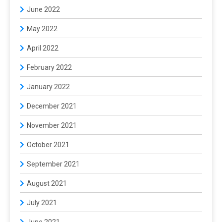
June 2022
May 2022
April 2022
February 2022
January 2022
December 2021
November 2021
October 2021
September 2021
August 2021
July 2021