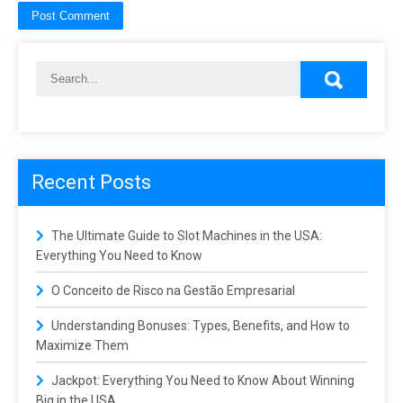
Recent Posts
The Ultimate Guide to Slot Machines in the USA:
Everything You Need to Know
O Conceito de Risco na Gestão Empresarial
Understanding Bonuses: Types, Benefits, and How to
Maximize Them
Jackpot: Everything You Need to Know About Winning
Big in the USA