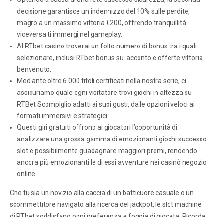
decisione garantisce un indennizzo del 10% sulle perdite,
magro a un massimo vittoria €200, offrendo tranquillità
viceversa ti immergi nel gameplay.
Al RTbet casino troverai un folto numero di bonus tra i quali
selezionare, inclusi RTbet bonus sul acconto e offerte vittoria
benvenuto.
Mediante oltre 6.000 titoli certificati nella nostra serie, ci
assicuriamo quale ogni visitatore trovi giochi in altezza su
RTBet Scompiglio adatti ai suoi gusti, dalle opzioni veloci ai
formati immersivi e strategici.
Questi giri gratuiti offrono ai giocatori l’opportunità di
analizzare una grossa gamma di emozionanti giochi successo
slot e possibilmente guadagnare maggiori premi, rendendo
ancora più emozionanti le di essi avventure nei casinò negozio
online.
Che tu sia un novizio alla caccia di un batticuore casuale o un
scommettitore navigato alla ricerca del jackpot, le slot machine
di RTbet soddisfano ogni preferenza e foggia di giocata. Ricorda