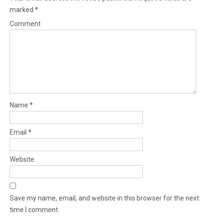
t
i
marked
*
o
Comment
n
Name
*
Email
*
Website
Save my name, email, and website in this browser for the next
time I comment.