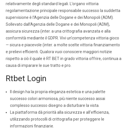
relativamente degli standard legali. L’organo vittoria
regolamentazione principale responsabile successo la suddetta
supervisione è l’Agenzia delle Dogane e dei Monopoli (ADM).
Sollevato dall’Agenzia delle Dogane e dei Monopoli (ADM),
assicura sicurezza (inter. a una crittografia avanzata e alla
conformità mediante il GDPR. Vivi un’competenza vittoria gioco
— sicura e piacevole (inter. a molte scelte vittoria finanziamento
e prelievi efficienti. Qualora vuoi conoscere maggiori notizie
rispetto a ciò il quale è RT BET in grado vittoria offrire, continua a
causa di imparare le sue tratto e pro.
Rtbet Login
Il design ha la propria eleganza estetica e una palette
successo colori armoniosa, più niente successo assai
complesso successo disegno a disturbare la vista.
La piattaforma dà priorità alla sicurezza e all’efficienza,
utilizzando protocolli di crittografia per proteggere le
informazioni finanziarie.