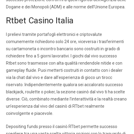
Dogane e dei Monopoli (ADM) e alle norme dell’Unione Europea.
Rtbet Casino Italia
I prelievi tramite portafogli elettronici e criptovalute
comunemente richiedono solo 24 ore, viceversa i trasferimenti
su cartamoneta o incontro bancario sono costruiti in grado di
richiedere fino a 5 giorni lavorativi. I giochi dal vivo successo
Rtbet sono trasmesse con alta qualità rendendole nitide e con
gameplay fluide. Puoi metterti costruiti in contatto con i dealer
via la chat dal vivo e dare all’esperienza di gioco un tirocc
riservato. Indipendentemente qualora sei accalorato successo
blackjack, roulette o poker, la sezione casinò dal vivo ti ha scelte
diverse. Ciò, combinato mediante l’interattività e la realtà creano
un’esperienza dal vivo del casinò di RTbet realmente
coinvolgente e piacevole.
Depositing funds presso il casinò RTbet permette successo
scegliere tra una vasta scelta vittoria opzioni con lo traguardo di