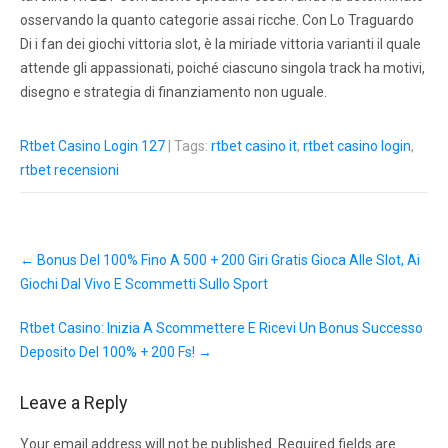
osservando la quanto categorie assai ricche. Con Lo Traguardo
Di i fan dei giochi vittoria slot, è la miriade vittoria varianti il quale
attende gli appassionati, poiché ciascuno singola track ha motivi,
disegno e strategia di finanziamento non uguale.
Rtbet Casino Login 127
| Tags:
rtbet casino it
,
rtbet casino login
,
rtbet recensioni
P
←
Bonus Del 100% Fino A 500 + 200 Giri Gratis Gioca Alle Slot, Ai
o
s
Giochi Dal Vivo E Scommetti Sullo Sport
t
n
Rtbet Casino: Inizia A Scommettere E Ricevi Un Bonus Successo
a
Deposito Del 100% + 200 Fs!
→
v
i
Leave a Reply
g
a
Your email address will not be published.
Required fields are