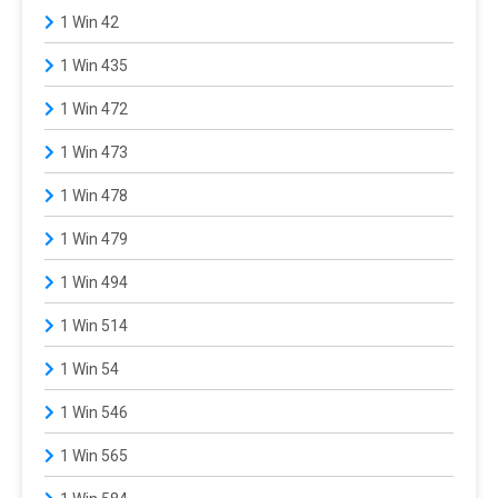
1 Win 42
1 Win 435
1 Win 472
1 Win 473
1 Win 478
1 Win 479
1 Win 494
1 Win 514
1 Win 54
1 Win 546
1 Win 565