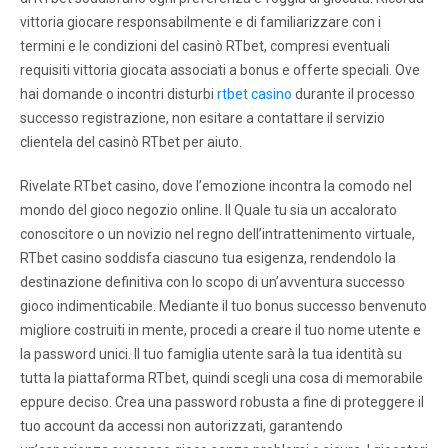
vittoria giocare responsabilmente e di familiarizzare con i
termini e le condizioni del casinò RTbet, compresi eventuali
requisiti vittoria giocata associati a bonus e offerte speciali. Ove
hai domande o incontri disturbi
rtbet casino
durante il processo
successo registrazione, non esitare a contattare il servizio
clientela del casinò RTbet per aiuto.
Rivelate RTbet casino, dove l’emozione incontra la comodo nel
mondo del gioco negozio online. Il Quale tu sia un accalorato
conoscitore o un novizio nel regno dell’intrattenimento virtuale,
RTbet casino soddisfa ciascuno tua esigenza, rendendolo la
destinazione definitiva con lo scopo di un’avventura successo
gioco indimenticabile. Mediante il tuo bonus successo benvenuto
migliore costruiti in mente, procedi a creare il tuo nome utente e
la password unici. Il tuo famiglia utente sarà la tua identità su
tutta la piattaforma RTbet, quindi scegli una cosa di memorabile
eppure deciso. Crea una password robusta a fine di proteggere il
tuo account da accessi non autorizzati, garantendo