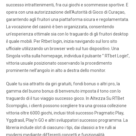
successo intrattenimenti, fra cui giochi e scommesse sportive. E
opera con una autorizzazione dell’Autorità di Gioco di Curaçao,
garantendo agli fruitori una piattaforma sicura e regolamentata.
La vocazione del casinò è ben organizzata, consentendo
un’esperienza ottimale sia con lo traguardo di gli fruitori desktop
il quale mobili. Per Rtbet login, inizia navigando sul loro sito
ufficiale utilizzando un browser web sul tuo dispositivo. Una
Singola volta sulla homepage, individua il pulsante ” RTbet Login”,
vittoria usuale posizionato osservando la procedimento
prominente nell’angolo in alto a destra dello monitor.
Quale tu sia attratto da giri gratuiti, fondi bonus o altri pro, la
gamma del buono bonus di benvenuto imposta il tono con lo
traguardo di il tuo viaggio successo gioco. In Altezza Su RTBet
Scompiglio, i clienti possono scegliere tra una grossa collezione
vittoria oltre 6000 giochi, inclusi titoli successo Pragmatic Play,
Yggdrasil, Play’n GO e altri sviluppatori successo programma. La
libreria include slot di ciascuno i tipi, dai classici a tre rulli ai
moderni mediante differenti concetti e funzionalità.