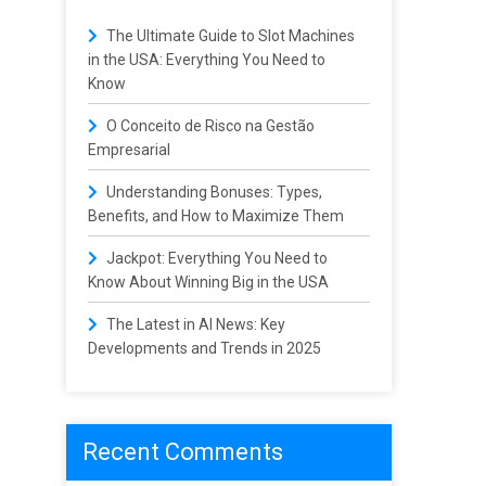
The Ultimate Guide to Slot Machines
in the USA: Everything You Need to
Know
O Conceito de Risco na Gestão
Empresarial
Understanding Bonuses: Types,
Benefits, and How to Maximize Them
Jackpot: Everything You Need to
Know About Winning Big in the USA
The Latest in AI News: Key
Developments and Trends in 2025
Recent Comments