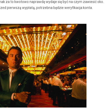
dnak za to kwotowo naprawdę wydaje się być na czym zawiesić oko.
ed pierwszą wypłatą, potrzebna będzie weryfikacja konta.