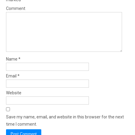
t
i
Comment
o
n
Name
*
Email
*
Website
Save my name, email, and website in this browser for the next
time I comment.