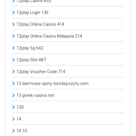
12play Casino 653
12play Login 136
12play Online Casino 414
12play Online Casino Malaysia 214
12play Sg 642
12play Slot 487
12play Voucher Code 714
13 darmowe-spiny-bezdepozytu.com
13 greek-casino.net
130
14
14.10