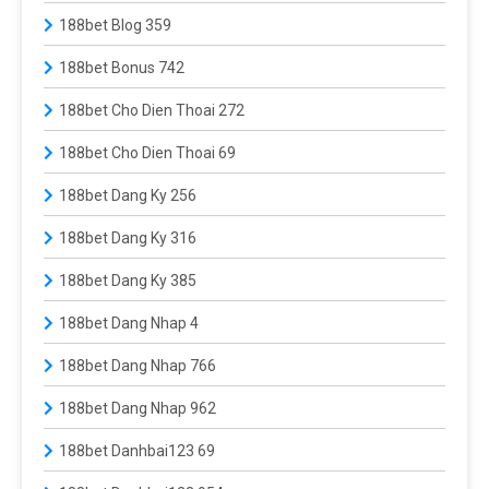
188bet Blog 359
188bet Bonus 742
188bet Cho Dien Thoai 272
188bet Cho Dien Thoai 69
188bet Dang Ky 256
188bet Dang Ky 316
188bet Dang Ky 385
188bet Dang Nhap 4
188bet Dang Nhap 766
188bet Dang Nhap 962
188bet Danhbai123 69