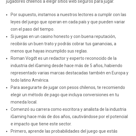
jugadores chilenos a elegir sitios web seguros para jugar.
Por supuesto, instamos a nuestros lectores a cumplir con las
leyes del juego que operan en cada país y que pueden variar
con el paso del tiempo.
Si juegas en un casino honesto y con buena reputación,
recibirás un buen trato y podrás cobrar tus ganancias, a
menos que hayas incumplido sus reglas.
Roman Vogdt es un redactor y experto reconocido de la
industria del iGaming desde hace más de 5 años, habiendo
representado varias marcas destacadas también en Europa y
todo latino América.
Para asegurarte de jugar con pesos chilenos, te recomiendo
elegir un método de pago que incluya conversiones en tu
moneda local.
Comenzó su carrera como escritora y analista de la industria
iGaming hace más de dos años, cautivándose por el potencial
e impacto que tiene este sector.
Primero, aprende las probabilidades del juego que estás