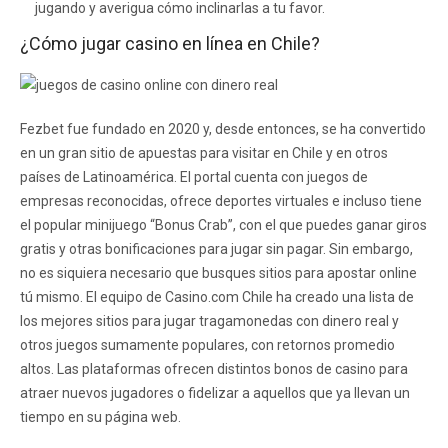
jugando y averigua cómo inclinarlas a tu favor.
¿Cómo jugar casino en línea en Chile?
Fezbet fue fundado en 2020 y, desde entonces, se ha convertido
en un gran sitio de apuestas para visitar en Chile y en otros
países de Latinoamérica. El portal cuenta con juegos de
empresas reconocidas, ofrece deportes virtuales e incluso tiene
el popular minijuego “Bonus Crab”, con el que puedes ganar giros
gratis y otras bonificaciones para jugar sin pagar. Sin embargo,
no es siquiera necesario que busques sitios para apostar online
tú mismo. El equipo de Casino.com Chile ha creado una lista de
los mejores sitios para jugar tragamonedas con dinero real y
otros juegos sumamente populares, con retornos promedio
altos. Las plataformas ofrecen distintos bonos de casino para
atraer nuevos jugadores o fidelizar a aquellos que ya llevan un
tiempo en su página web.