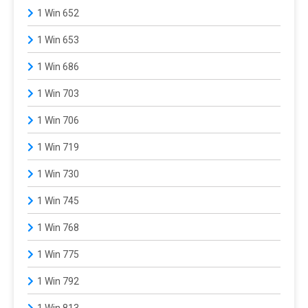
1 Win 652
1 Win 653
1 Win 686
1 Win 703
1 Win 706
1 Win 719
1 Win 730
1 Win 745
1 Win 768
1 Win 775
1 Win 792