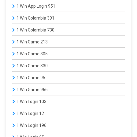
1 Win App Login 951
1 Win Colombia 391
1 Win Colombia 730
1 Win Game 213
1 Win Game 305
1 Win Game 330
1 Win Game 95
1 Win Game 966
1 Win Login 103
1 Win Login 12
1 Win Login 196