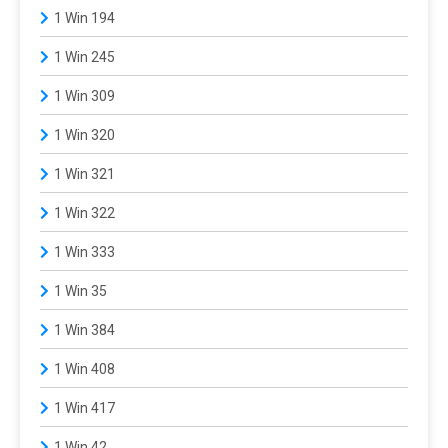
1 Win 194
1 Win 245
1 Win 309
1 Win 320
1 Win 321
1 Win 322
1 Win 333
1 Win 35
1 Win 384
1 Win 408
1 Win 417
1 Win 42