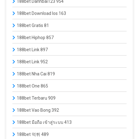
188bet Danhbai123 954
188bet Download Ios 163
188bet Gratis 81
188bet Hiphop 857
188bet Link 897
188bet Link 952
188bet Nha Cai 819
188bet One 865
188bet Terbaru 909
188bet Vao Bong 392
188bet มือถือ เข้าสู่ระบบ 413
188bet 먹튀 489