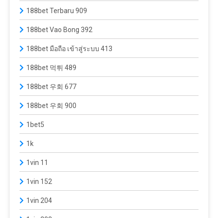
188bet Terbaru 909
188bet Vao Bong 392
188bet มือถือ เข้าสู่ระบบ 413
188bet 먹튀 489
188bet 우회 677
188bet 우회 900
1bet5
1k
1vin 11
1vin 152
1vin 204