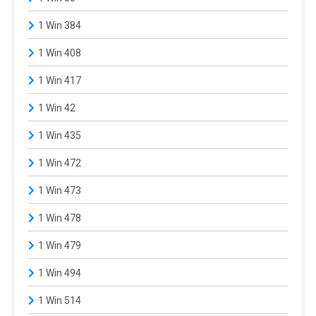
1 Win 384
1 Win 408
1 Win 417
1 Win 42
1 Win 435
1 Win 472
1 Win 473
1 Win 478
1 Win 479
1 Win 494
1 Win 514