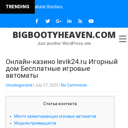
 the Natural Booties.
TRENDING
BIGBOOTYHEAVEN.COM
Just another WordPress site
Онлайн-казино levik24.ru Игорный
дом Бесплатные игровые
автоматы
Uncategorized
| July 27, 2025
|
No Comments
Статьи контента
Место захватывающих игровых автоматов
Модели преимуществ