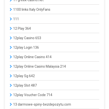
11 greek-casino.net
1100 links Italy OnlyFans
111
12 Play 364
12play Casino 653
12play Login 136
12play Online Casino 414
12play Online Casino Malaysia 214
12play Sg 642
12play Slot 487
12play Voucher Code 714
13 darmowe-spiny-bezdepozytu.com