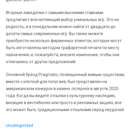
Игорные заведения с самыми высокими ставками
предлагают впечатляющий выбор уникальных игр. Это не
редкость, и в понедельник можно найти от двадцати до
десяти самых современных игр. Вы также можете
приобрести несколько фирменных этикеток, которые могут
быть изготовлены методом трафаретной печати по месту
назначения, и, пожалуйста, внесите изменения, чтобы они
отличались от других предложений.
Основной бренд Pragmatic, посвященный живым существам,
вместе с клеткой для попугаев, был представлен на
американском конкурсе в казино-лотереях в августе 2025
года. Когда вы видите отсылки к культурному наследию,
висящие в вестибюлях или просто в рекламных акциях, все
это может быть традиционными отсылками перед неудачей.
Uncategorized