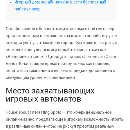
Игорный дом онлайн-казино в сети бесплатный
пай гоу покер
Онлайн-казино с бесплатными ставками в пай гоу покер
предоставит вам возможность сыграть в онлайн-игру, не
покидая уютную атмосферу города!
Вы можете сыграть в
несколько популярных игр онлайн-казино, таких как
«Вечеринка в кино», «Двадцать одно», «Понтун» и «Старт
Бино». В настоящее время пай гоу покер, как правило,
печатается компанией и включает редкие дополнения к
следующим уровням соревнований.
Место захватывающих
игровых автоматов
House about Interesting Spots — это конфиденциальное
онлайн-казино, предлагающее игрокам возможность играть
в различные онлайн-игры, не рискуя при этом реальным