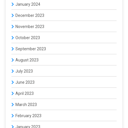
January 2024
December 2023
November 2023
October 2023
September 2023
August 2023
July 2023
June 2023
April 2023
March 2023
February 2023
January 2023