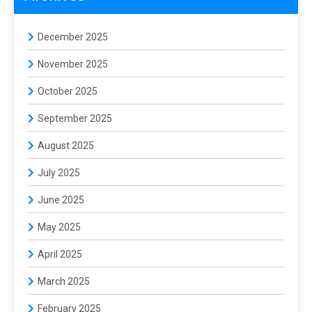
December 2025
November 2025
October 2025
September 2025
August 2025
July 2025
June 2025
May 2025
April 2025
March 2025
February 2025