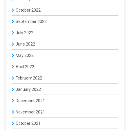
October 2022
September 2022
July 2022
June 2022
May 2022
April 2022
February 2022
January 2022
December 2021
November 2021
October 2021