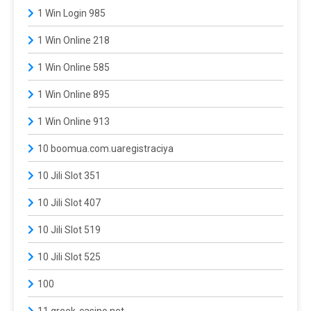
1 Win Login 985
1 Win Online 218
1 Win Online 585
1 Win Online 895
1 Win Online 913
10 boomua.com.uaregistraciya
10 Jili Slot 351
10 Jili Slot 407
10 Jili Slot 519
10 Jili Slot 525
100