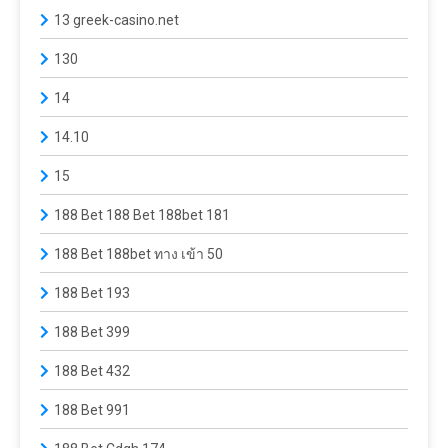
13 greek-casino.net
130
14
14.10
15
188 Bet 188 Bet 188bet 181
188 Bet 188bet ทาง เข้า 50
188 Bet 193
188 Bet 399
188 Bet 432
188 Bet 991