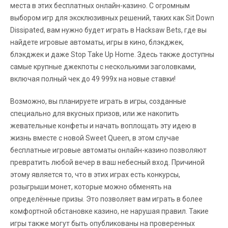
места в этих бесплатных онлайн-казино. С огромным
выбором игр для эксклюзивных решений, таких как Sit Down
Dissipated, вам нужно будет играть в Hacksaw Bets, где вы
найдете игровые автоматы, игры в кино, блэкджек,
блэкджек и даже Stop Take Up Home. Здесь также доступны
самые крупные джекпоты с несколькими заголовками,
включая полный чек до 49 999x на новые ставки!
Возможно, вы планируете играть в игры, созданные
специально для вкусных призов, или же накопить
жевательные конфеты и начать воплощать эту идею в
жизнь вместе с новой Sweet Queen, в этом случае
бесплатные игровые автоматы онлайн-казино позволяют
превратить любой вечер в ваш небесный вход. Причиной
этому является то, что в этих играх есть конкурсы,
розыгрыши монет, которые можно обменять на
определённые призы. Это позволяет вам играть в более
комфортной обстановке казино, не нарушая правил. Такие
игры также могут быть опубликованы на проверенных