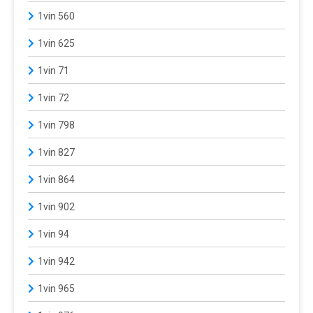
1vin 560
1vin 625
1vin 71
1vin 72
1vin 798
1vin 827
1vin 864
1vin 902
1vin 94
1vin 942
1vin 965