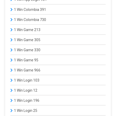
1 Win Colombia 391
1 Win Colombia 730
1 Win Game 213
1 Win Game 305
1 Win Game 330
1 Win Game 95
1 Win Game 966
1 Win Login 103
1 Win Login 12
1 Win Login 196
1 Win Login 25