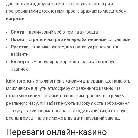
джекпотами здобули величезну популярність. Ігри з
прогресивними джекпотами просто вражають масштабом
виграшів.
Слоти
– величезний вибір тем та виграшів.
Покер
– стратегічна гра з непередбачуваними ситуаціями.
Рулетка
– класика азарту, що пропонує різноманітні
варіанти.
Блекджек
– популярна карткова гра, яка потребує
навичок.
Крім того, існують живі ігри з живими дилерами, що надають
можливість відчути атмосферу справжнього казино. Це
стало можливим завдяки технологіям трансляції в режимі
реального часу, які забезпечують високу якість зображення
та звуку. Такий формат розваг підходить для тих, хто цінує
реальні емоції, але не може відвідати наземний заклад.
Переваги онлайн-казино