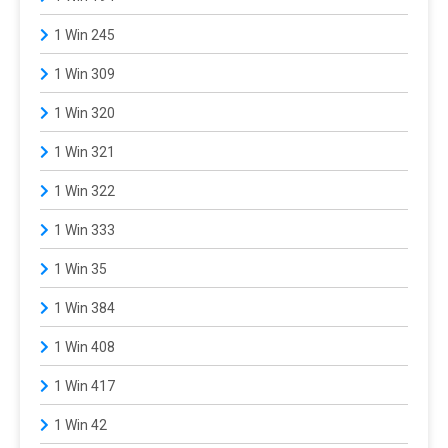
1 Win 245
1 Win 309
1 Win 320
1 Win 321
1 Win 322
1 Win 333
1 Win 35
1 Win 384
1 Win 408
1 Win 417
1 Win 42