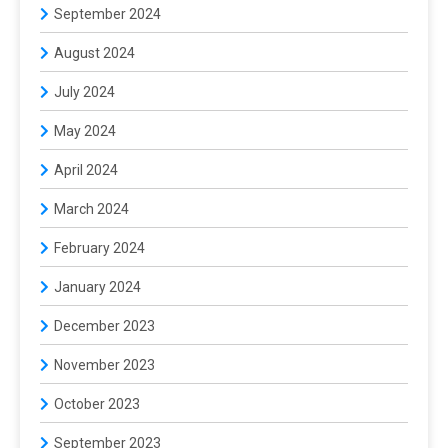
September 2024
August 2024
July 2024
May 2024
April 2024
March 2024
February 2024
January 2024
December 2023
November 2023
October 2023
September 2023