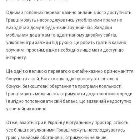
Одним з головних переваг казино онлайн є його доступність.
Гравці можуть насолоджуватись улюбленими іграми не
виходячи з дому в будь-який зручний час. Завдяки
мобільним додаткам та адаптивному дизайну сайтів,
улюблені ігри завжди під рукою. Це робить грати в казино
зручним і простим, адже необхідно лише мати доступ до
інтернету.
Ще однією великою перевагою онлайн-казино є різноманіття
бонусів та акцій. Багато закладів пропонують вітальні
бонуси, безкоштовні обертання та програми лояльності.
Гравці мають можливість отримувати додаткові винагороди
і вигідно поповнювати свій баланс, що зазвичай недоступно
у звичайних казино.
Отже, азартні ігри в Україні у віртуальному просторі стають
усе більш популярними. Гравці можуть насолоджуватись
грою у знайомій обстановці, отримуючи не лише