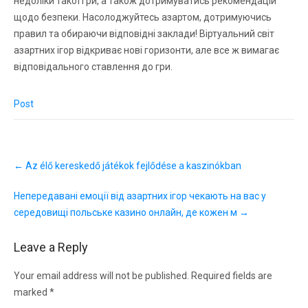
недоліки такої гри, а також дотримуватись рекомендацій
щодо безпеки. Насолоджуйтесь азартом, дотримуючись
правил та обираючи відповідні заклади! Віртуальний світ
азартних ігор відкриває нові горизонти, але все ж вимагає
відповідального ставлення до гри.
Post
P
←
Az élő kereskedő játékok fejlődése a kaszinókban
o
s
t
Непередавані емоції від азартних ігор чекають на вас у
n
середовищі польське казино онлайн, де кожен м
→
a
v
Leave a Reply
i
g
Your email address will not be published.
Required fields are
a
t
marked
*