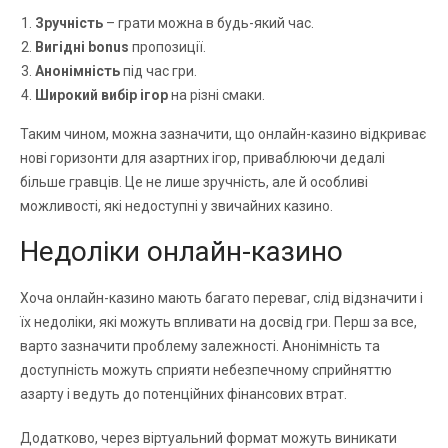
Зручність
– грати можна в будь-який час.
Вигідні bonus
пропозиції.
Анонімність
під час гри.
Широкий вибір ігор
на різні смаки.
Таким чином, можна зазначити, що онлайн-казино відкриває
нові горизонти для азартних ігор, приваблюючи дедалі
більше гравців. Це не лише зручність, але й особливі
можливості, які недоступні у звичайних казино.
Недоліки онлайн-казино
Хоча онлайн-казино мають багато переваг, слід відзначити і
їх недоліки, які можуть впливати на досвід гри. Перш за все,
варто зазначити проблему залежності. Анонімність та
доступність можуть сприяти небезпечному сприйняттю
азарту і ведуть до потенційних фінансових втрат.
Додатково, через віртуальний формат можуть виникати