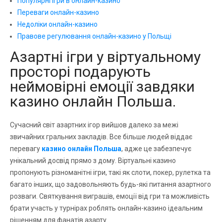
Популярні ігри в онлайн-казино
Переваги онлайн-казино
Недоліки онлайн-казино
Правове регулювання онлайн-казино у Польщі
Азартні ігри у віртуальному
просторі подарують
неймовірні емоції завдяки
казино онлайн Польша.
Сучасний світ азартних ігор вийшов далеко за межі
звичайних гральних закладів. Все більше людей віддає
перевагу
казино онлайн Польша
, адже це забезпечує
унікальний досвід прямо з дому. Віртуальні казино
пропонують різноманітні ігри, такі як слоти, покер, рулетка та
багато інших, що задовольняють будь-які питання азартного
розваги. Святкування виграшів, емоції від гри та можливість
брати участь у турнірах роблять онлайн-казино ідеальним
рішенням для фанатів азарту.