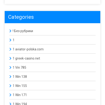
Categories
! Без рубрики
1
1 aviator-polska.com
1 greek-casino.net
1 Vin 785
1 Win 138
1 Win 155
1 Win 171
1 Win 194