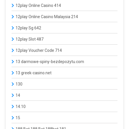
12play Online Casino 414
12play Online Casino Malaysia 214
12play Sg 642
12play Slot 487
12play Voucher Code 714
13 darmowe-spiny-bezdepozytu.com
13 greek-casino.net
130
14
14.10
15