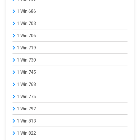
1 Win 686
1 Win 703
1 Win 706
1 Win 719
1 Win 730
1 Win 745
1 Win 768
1 Win 775
1 Win 792
1 Win 813
1 Win 822