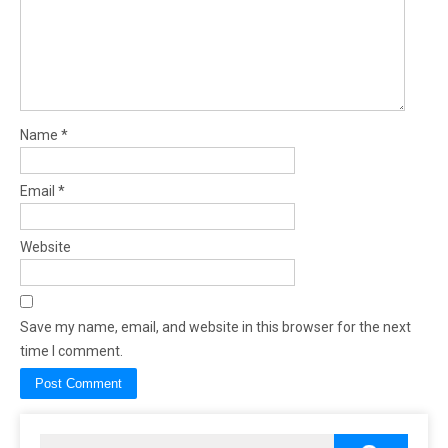
Name
*
Email
*
Website
Save my name, email, and website in this browser for the next
time I comment.