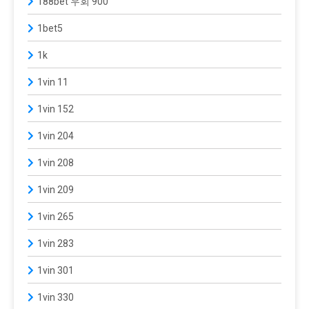
188bet 우회 900
1bet5
1k
1vin 11
1vin 152
1vin 204
1vin 208
1vin 209
1vin 265
1vin 283
1vin 301
1vin 330