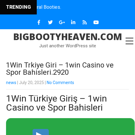
e Natural Booties.
TRENDING
BIGBOOTYHEAVEN.COM
Just another WordPress site
1Win Trkiye Giri – 1win Casino ve
Spor Bahisleri.2920
news
| July 20, 2025
|
No Comments
1Win Türkiye Giriş – 1win
Casino ve Spor Bahisleri