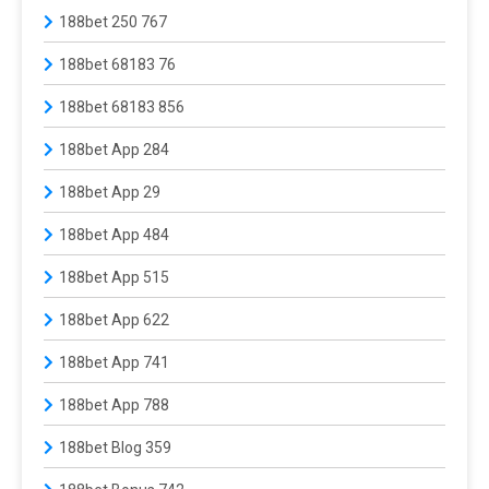
188bet 250 767
188bet 68183 76
188bet 68183 856
188bet App 284
188bet App 29
188bet App 484
188bet App 515
188bet App 622
188bet App 741
188bet App 788
188bet Blog 359