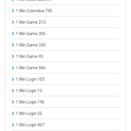
1 Win Colombia 730
1 Win Game 213
1 Win Game 305
1 Win Game 330
1 Win Game 95
1 Win Game 966
1 Win Login 103
1 Win Login 12
1 Win Login 196
1 Win Login 25
1 Win Login 407