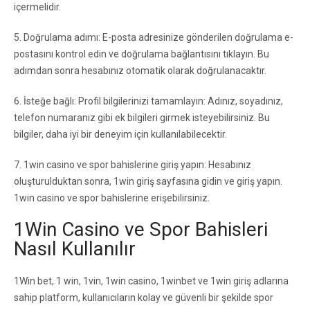
içermelidir.
5. Doğrulama adımı: E-posta adresinize gönderilen doğrulama e-
postasını kontrol edin ve doğrulama bağlantısını tıklayın. Bu
adımdan sonra hesabınız otomatik olarak doğrulanacaktır.
6. İsteğe bağlı: Profil bilgilerinizi tamamlayın: Adınız, soyadınız,
telefon numaranız gibi ek bilgileri girmek isteyebilirsiniz. Bu
bilgiler, daha iyi bir deneyim için kullanılabilecektir.
7. 1win casino ve spor bahislerine giriş yapın: Hesabınız
oluşturulduktan sonra, 1win giriş sayfasına gidin ve giriş yapın.
1win casino ve spor bahislerine erişebilirsiniz.
1Win Casino ve Spor Bahisleri
Nasıl Kullanılır
1Win bet, 1 win, 1vin, 1win casino, 1winbet ve 1win giriş adlarına
sahip platform, kullanıcıların kolay ve güvenli bir şekilde spor