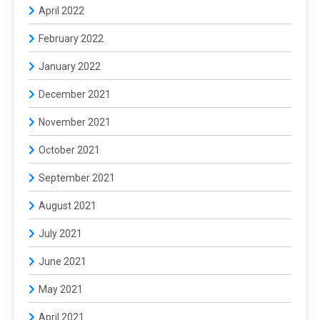
April 2022
February 2022
January 2022
December 2021
November 2021
October 2021
September 2021
August 2021
July 2021
June 2021
May 2021
April 2021