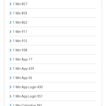
1 Win 857
1 Win 859
1 Win 862
1 Win 911
1 Win 915
1 Win 938
1 Win App 17
1 Win App 439
1 Win App 56
1 Win App Login 430
1 Win App Login 951
1 Win Colombia 391