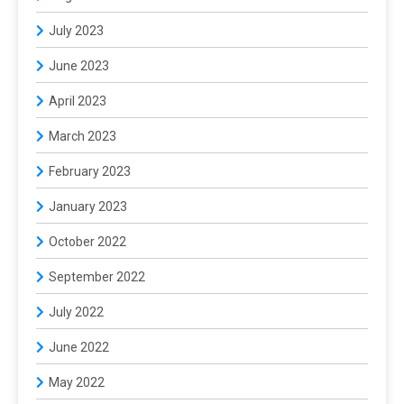
July 2023
June 2023
April 2023
March 2023
February 2023
January 2023
October 2022
September 2022
July 2022
June 2022
May 2022