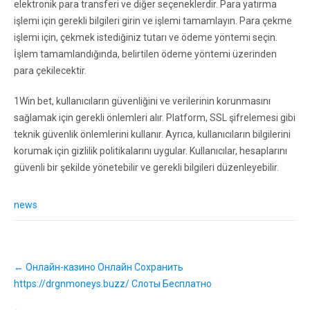
elektronik para transferi ve diğer seçeneklerdir. Para yatırma
işlemi için gerekli bilgileri girin ve işlemi tamamlayın. Para çekme
işlemi için, çekmek istediğiniz tutarı ve ödeme yöntemi seçin.
İşlem tamamlandığında, belirtilen ödeme yöntemi üzerinden
para çekilecektir.
1Win bet, kullanıcıların güvenliğini ve verilerinin korunmasını
sağlamak için gerekli önlemleri alır. Platform, SSL şifrelemesi gibi
teknik güvenlik önlemlerini kullanır. Ayrıca, kullanıcıların bilgilerini
korumak için gizlilik politikalarını uygular. Kullanıcılar, hesaplarını
güvenli bir şekilde yönetebilir ve gerekli bilgileri düzenleyebilir.
news
P
←
Онлайн-казино Онлайн Сохранить
o
s
https://drgnmoneys.buzz/ Слоты Бесплатно
t