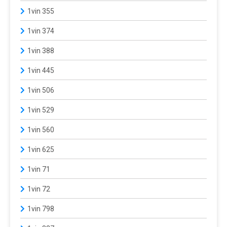
1vin 355
1vin 374
1vin 388
1vin 445
1vin 506
1vin 529
1vin 560
1vin 625
1vin 71
1vin 72
1vin 798