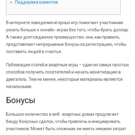
Поддержка клиентов
В интернете заведения игорных игр помогают участникам
узнать больше о онлайн -играх без того, чтобы брать доллар.
А также долгожданное преимущество, они, как правило,
представляют непрерывные бонусы за регистрацию, чтобы
поставить людей в счастье.
Публикация статей в азартные игры – один из самых простых
способов получить посетителей и начать монетизацию в
двигатель.
Тем не менее, некоторые материалы являются
начальными.
Бонусы
Большое количество в веб -азартных домах предлагает
банду бонусных сделок, чтобы привлечь и инициировать
участников. Может быть сложным, не иметь никаких затрат