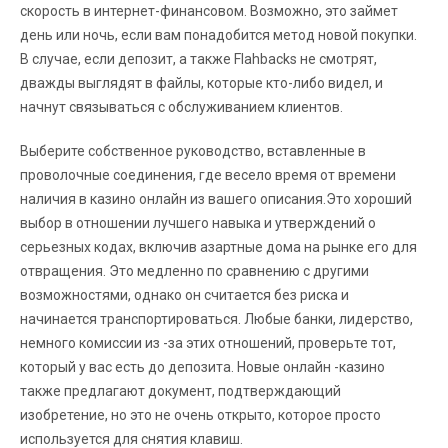
скорость в интернет-финансовом. Возможно, это займет
день или ночь, если вам понадобится метод новой покупки.
В случае, если депозит, а также Flahbacks не смотрят,
дважды выглядят в файлы, которые кто-либо видел, и
начнут связываться с обслуживанием клиентов.
Выберите собственное руководство, вставленные в
проволочные соединения, где весело время от времени
наличия в казино онлайн из вашего описания.Это хороший
выбор в отношении лучшего навыка и утверждений о
серьезных кодах, включив азартные дома на рынке его для
отвращения. Это медленно по сравнению с другими
возможностями, однако он считается без риска и
начинается транспортироваться. Любые банки, лидерство,
немного комиссии из -за этих отношений, проверьте тот,
который у вас есть до депозита. Новые онлайн -казино
также предлагают документ, подтверждающий
изобретение, но это не очень открыто, которое просто
используется для снятия клавиш.