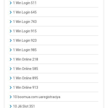
1 Win Login 511
1 Win Login 645
1 Win Login 743
1 Win Login 915
1 Win Login 923
1 Win Login 985
1 Win Online 218
1 Win Online 585
1 Win Online 895
1 Win Online 913
10 boomua.com.uaregistraciya
10 Jili Slot 351