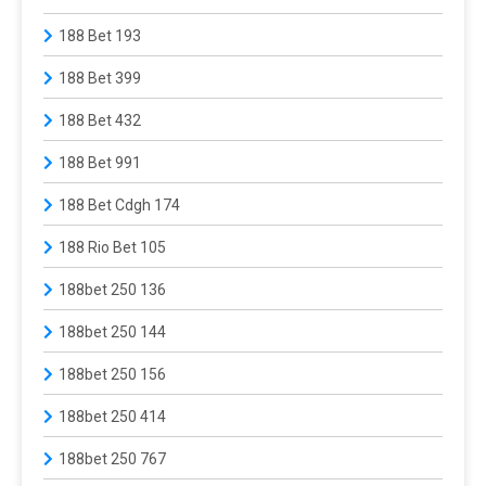
188 Bet 193
188 Bet 399
188 Bet 432
188 Bet 991
188 Bet Cdgh 174
188 Rio Bet 105
188bet 250 136
188bet 250 144
188bet 250 156
188bet 250 414
188bet 250 767