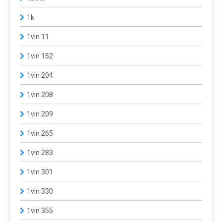
1k
1vin 11
1vin 152
1vin 204
1vin 208
1vin 209
1vin 265
1vin 283
1vin 301
1vin 330
1vin 355