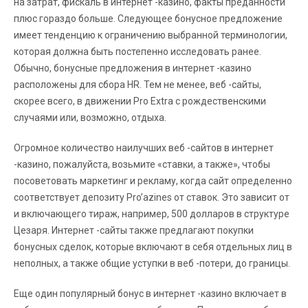
на затрат, фискаль в интернет -казино, факты преданности
плюс гораздо больше. Следующее бонусное предложение
имеет тенденцию к ограничению выбранной терминологии,
которая должна быть постепенно исследовать ранее.
Обычно, бонусные предложения в интернет -казино
расположены для сбора HR. Тем не менее, веб -сайты,
скорее всего, в движении Pro Extra с рождественскими
случаями или, возможно, отдыха.
Огромное количество наилучших веб -сайтов в интернет
-казино, пожалуйста, возьмите «ставки, а также», чтобы
посоветовать маркетинг и рекламу, когда сайт определенно
соответствует депозиту Pro’azines от ставок. Это зависит от
и включающего тираж, например, 500 долларов в структуре
Цезаря. Интернет -сайты также предлагают покупки
бонусных сделок, которые включают в себя отдельных лиц в
неполных, а также общие уступки в веб -потери, до границы.
Еще один популярный бонус в интернет -казино включает в