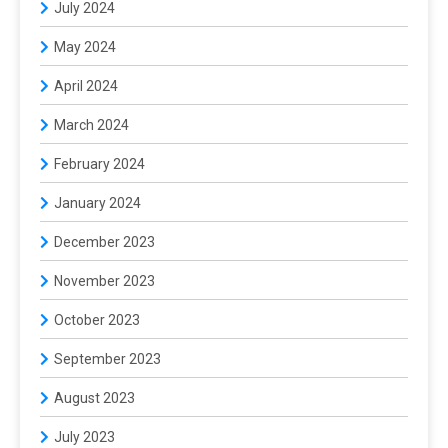
July 2024
May 2024
April 2024
March 2024
February 2024
January 2024
December 2023
November 2023
October 2023
September 2023
August 2023
July 2023