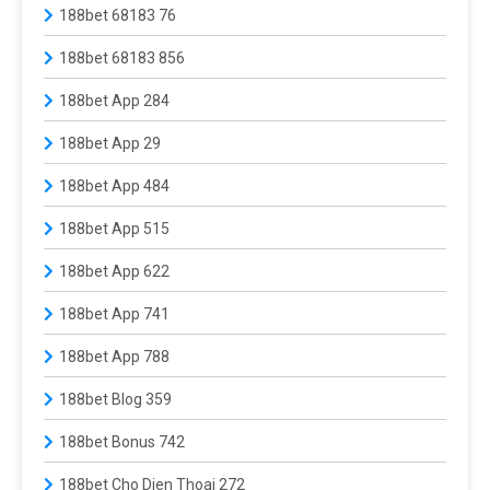
188bet 68183 76
188bet 68183 856
188bet App 284
188bet App 29
188bet App 484
188bet App 515
188bet App 622
188bet App 741
188bet App 788
188bet Blog 359
188bet Bonus 742
188bet Cho Dien Thoai 272