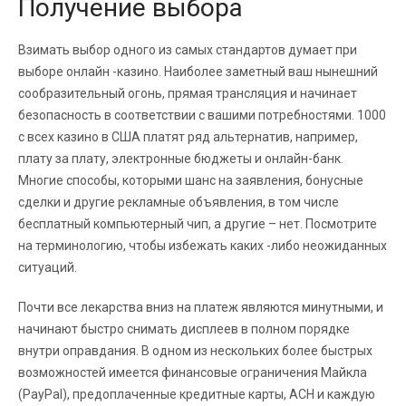
Получение выбора
Взимать выбор одного из самых стандартов думает при
выборе онлайн -казино. Наиболее заметный ваш нынешний
сообразительный огонь, прямая трансляция и начинает
безопасность в соответствии с вашими потребностями. 1000
с всех казино в США платят ряд альтернатив, например,
плату за плату, электронные бюджеты и онлайн-банк.
Многие способы, которыми шанс на заявления, бонусные
сделки и другие рекламные объявления, в том числе
бесплатный компьютерный чип, а другие – нет. Посмотрите
на терминологию, чтобы избежать каких -либо неожиданных
ситуаций.
Почти все лекарства вниз на платеж являются минутными, и
начинают быстро снимать дисплеев в полном порядке
внутри оправдания. В одном из нескольких более быстрых
возможностей имеется финансовые ограничения Майкла
(PayPal), предоплаченные кредитные карты, ACH и каждую