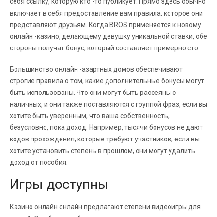
себя ссылку, которую кто -то публикует. Прямо здесь обычно
включает в себя предоставление вам правила, которое они
представляют друзьям. Когда BROS применяется к новому
онлайн -казино, делающему девушку уникальной ставки, обе
стороны получат бонус, который составляет примерно сто.
Большинство онлайн -азартных домов обеспечивают
строгие правила о том, какие дополнительные бонусы могут
быть использованы. Что они могут быть рассеяны с
наличных, и они также поставляются с группой фраз, если вы
хотите быть уверенным, что ваша собственность,
безусловно, пока доход. Например, тысячи бонусов не дают
кодов прохождения, которые требуют участников, если вы
хотите установить степень в прошлом, они могут удалить
доход от пособия.
Игры доступны
Казино онлайн онлайн предлагают степени видеоигры для