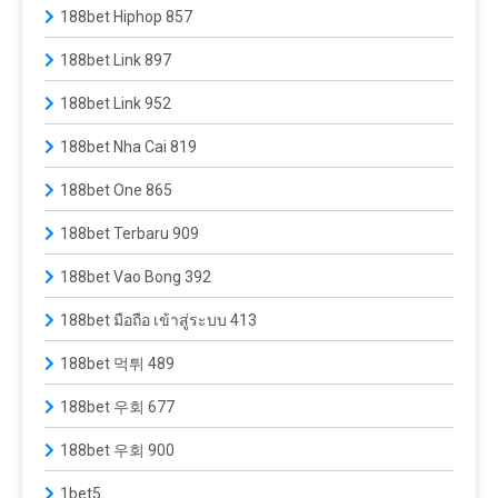
188bet Hiphop 857
188bet Link 897
188bet Link 952
188bet Nha Cai 819
188bet One 865
188bet Terbaru 909
188bet Vao Bong 392
188bet มือถือ เข้าสู่ระบบ 413
188bet 먹튀 489
188bet 우회 677
188bet 우회 900
1bet5