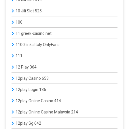
10 Jili Slot 525
100
11 greek-casino.net
1100 links Italy OnlyFans
111
12 Play 364
12play Casino 653
12play Login 136
12play Online Casino 414
12play Online Casino Malaysia 214
12play Sg 642