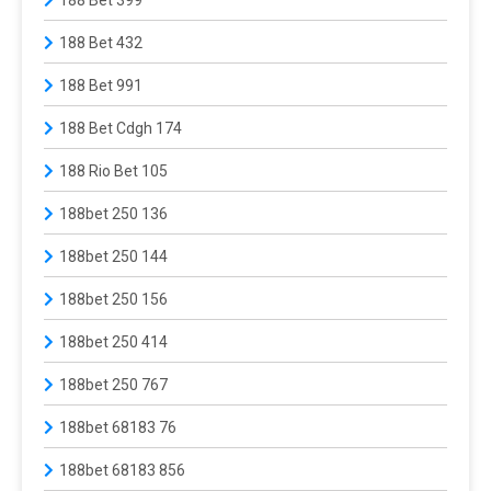
188 Bet 399
188 Bet 432
188 Bet 991
188 Bet Cdgh 174
188 Rio Bet 105
188bet 250 136
188bet 250 144
188bet 250 156
188bet 250 414
188bet 250 767
188bet 68183 76
188bet 68183 856