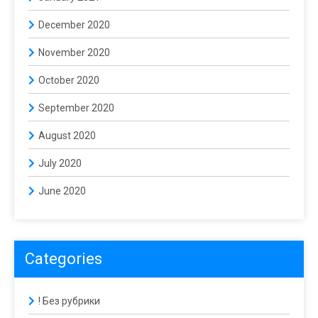
December 2020
November 2020
October 2020
September 2020
August 2020
July 2020
June 2020
Categories
! Без рубрики