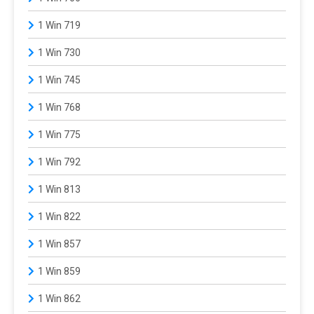
1 Win 719
1 Win 730
1 Win 745
1 Win 768
1 Win 775
1 Win 792
1 Win 813
1 Win 822
1 Win 857
1 Win 859
1 Win 862