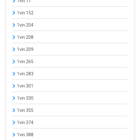
1vin 11
1vin 152
1vin 204
1vin 208
1vin 209
1vin 265
1vin 283
1vin 301
1vin 330
1vin 355
1vin 374
1vin 388