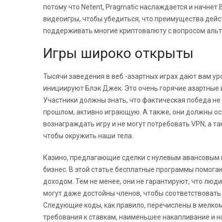
потому что Netent, Pragmatic наслаждается и начнет
видеоигры, чтобы убедиться, что преимущества дейс
поддерживать многие криптовалюту с вопросом альте
Игры широко открыты
Тысячи заведения в веб -азартных играх дают вам ур
инициируют Блэк Джек. Это очень горячие азартные и
Участники должны знать, что фактическая победа не 
прошлом, активно играющую. А также, они должны осо
вознаграждать игру и не могут потребовать VPN, а т
чтобы окружить наши тела.
Казино, предлагающие сделки с нулевым авансовым п
бизнес. В этой статье бесплатные программы помога
доходом. Тем не менее, они не гарантируют, что люд
могут даже достойны членов, чтобы соответствовать 
Следующие коды, как правило, перечислены в мелко
требования к ставкам, наименьшее накапливание и н