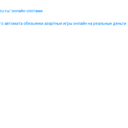
/ru-ru/ онлайн-слотами
ого автомата обезьянки азартные игры онлайн на реальные деньги