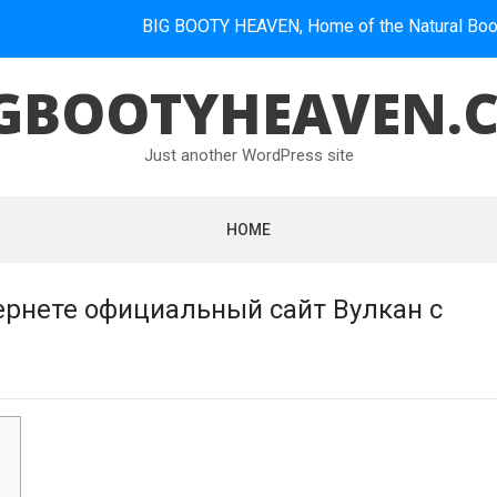
BIG BOOTY HEAVEN, Home of the Natural Booties.
GBOOTYHEAVEN.
Just another WordPress site
HOME
тернете официальный сайт Вулкан с