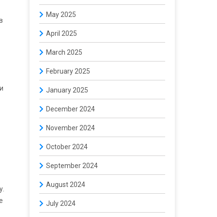
May 2025
в
April 2025
March 2025
February 2025
и
January 2025
December 2024
November 2024
October 2024
September 2024
August 2024
у.
е
July 2024