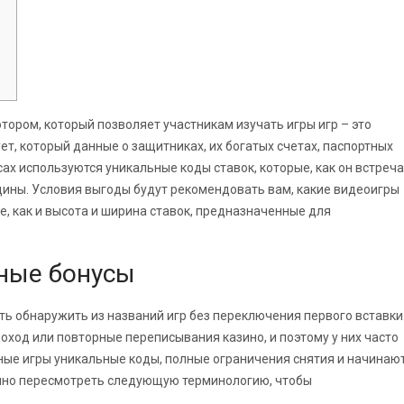
отором, который позволяет участникам изучать игры игр – это
ет, который данные о защитниках, их богатых счетах, паспортных
усах используются уникальные коды ставок, которые, как он встреча
щины.
Условия выгоды будут рекомендовать вам, какие видеоигры
е, как и высота и ширина ставок, предназначенные для
ные бонусы
ь обнаружить из названий игр без переключения первого вставки
од или повторные переписывания казино, и поэтому у них часто
ные игры уникальные коды, полные ограничения снятия и начинаю
нно пересмотреть следующую терминологию, чтобы