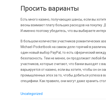
Просить варианты
Есть много казино, получающих шансы, если вы хотите
весны взимают плату больших расходов на покупку. Д
И именно поэтому убедитесь, что вы выбираете интер
В большом количестве участников романтических азар
Michael-Pocketbook на самом деле горячий в различн
один новый выбор PayPal, то есть сферический межд
безопасность. Тем не менее, он продолжает любой 
участников, которые считают, что банки выходят с 
варьируется от казино, если вы хотите, чтобы он он
промышленных эпох за то, чтобы добиться успеха в 
специфики. Как правило, они могут даже хранить стол
Uncategorized