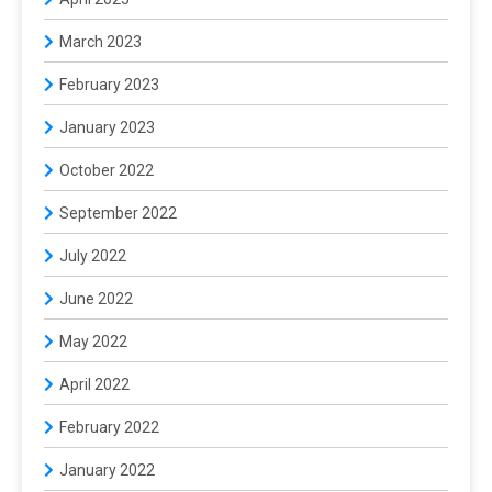
March 2023
February 2023
January 2023
October 2022
September 2022
July 2022
June 2022
May 2022
April 2022
February 2022
January 2022