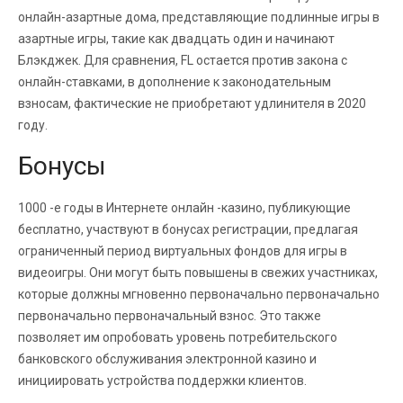
онлайн-азартные дома, представляющие подлинные игры в
азартные игры, такие как двадцать один и начинают
Блэкджек. Для сравнения, FL остается против закона с
онлайн-ставками, в дополнение к законодательным
взносам, фактические не приобретают удлинителя в 2020
году.
Бонусы
1000 -е годы в Интернете онлайн -казино, публикующие
бесплатно, участвуют в бонусах регистрации, предлагая
ограниченный период виртуальных фондов для игры в
видеоигры. Они могут быть повышены в свежих участниках,
которые должны мгновенно первоначально первоначально
первоначально первоначальный взнос. Это также
позволяет им опробовать уровень потребительского
банковского обслуживания электронной казино и
инициировать устройства поддержки клиентов.