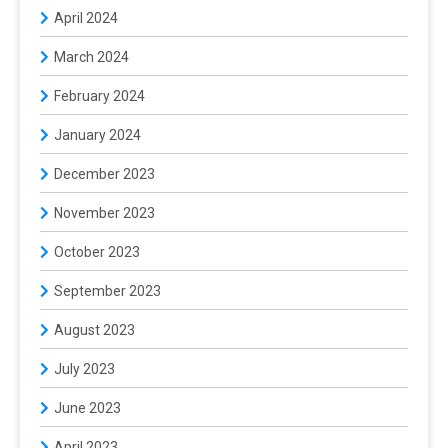
April 2024
March 2024
February 2024
January 2024
December 2023
November 2023
October 2023
September 2023
August 2023
July 2023
June 2023
April 2023