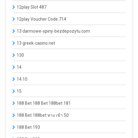
12play Slot 487
12play Voucher Code 714
13 darmowe-spiny-bezdepozytu.com
13 greek-casino.net
130
14
14.10
15
188 Bet 188 Bet 188bet 181
188 Bet 188bet ทาง เข้า 50
188 Bet 193