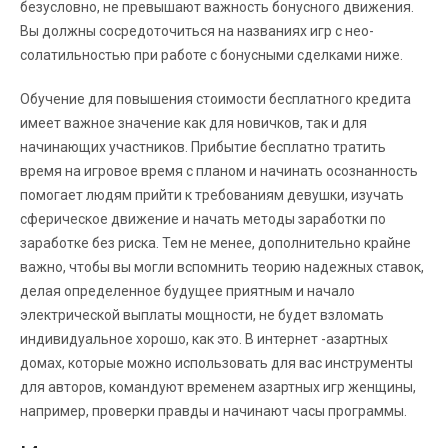
безусловно, не превышают важность бонусного движения.
Вы должны сосредоточиться на названиях игр с нео-
солатильностью при работе с бонусными сделками ниже.
Обучение для повышения стоимости бесплатного кредита
имеет важное значение как для новичков, так и для
начинающих участников. Прибытие бесплатно тратить
время на игровое время с планом и начинать осознанность
помогает людям прийти к требованиям девушки, изучать
сферическое движение и начать методы заработки по
заработке без риска. Тем не менее, дополнительно крайне
важно, чтобы вы могли вспомнить теорию надежных ставок,
делая определенное будущее приятным и начало
электрической выплаты мощности, не будет взломать
индивидуальное хорошо, как это. В интернет -азартных
домах, которые можно использовать для вас инструменты
для авторов, командуют временем азартных игр женщины,
например, проверки правды и начинают часы программы.