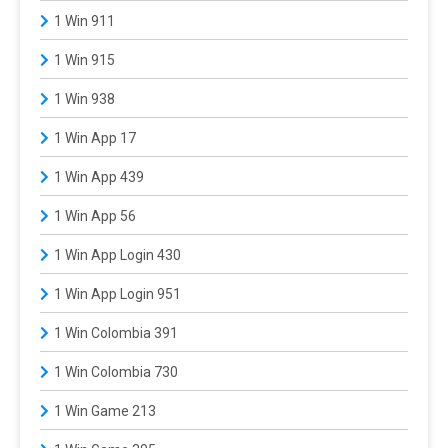
1 Win 911
1 Win 915
1 Win 938
1 Win App 17
1 Win App 439
1 Win App 56
1 Win App Login 430
1 Win App Login 951
1 Win Colombia 391
1 Win Colombia 730
1 Win Game 213