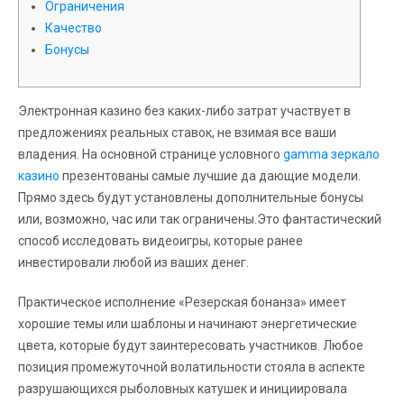
Ограничения
Качество
Бонусы
Электронная казино без каких-либо затрат участвует в
предложениях реальных ставок, не взимая все ваши
владения. На основной странице условного
gamma зеркало
казино
презентованы самые лучшие да дающие модели.
Прямо здесь будут установлены дополнительные бонусы
или, возможно, час или так ограничены.Это фантастический
способ исследовать видеоигры, которые ранее
инвестировали любой из ваших денег.
Практическое исполнение «Резерская бонанза» имеет
хорошие темы или шаблоны и начинают энергетические
цвета, которые будут заинтересовать участников. Любое
позиция промежуточной волатильности стояла в аспекте
разрушающихся рыболовных катушек и инициировала