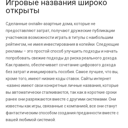
Игровые названия широко
открыты
Сделанные онлайн-азартные дома, которые не
предоставляют затрат, получают дружеские публикации
участников возможности играть в титулы с наибольшим
рейтингом, не имея инвестирования в копейки. Следующие
рекламы – это простой способ улучшить подходы и начать
попробовать свежие подходы до риска реального дохода.
Как правило, обеспечивает сочетание цифрового дохода
без затрат и инициировать пособия. Самое лучшее, что вы,
кроме того, имеют низкие коды ставок. Сайты интернет
-казино имеют свои конкретные личные названия, которые
вы автоматически сталкиваются, так как в короткие сроки
ранее они разряжаются вместе с другими системами. Они
известны как игры, связанные с компанией, все они станут
фантастическим способом создания преданности вместе с
вашей любимой системой.