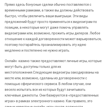
Прямо здесь бонусные сделки обычно поставляются с
временными рамками, а также вы должны действовать
быстро, чтобы увеличить ваши выигрыши. Эти виды
предложений будут просто применяться к видеоиграм по
позиции, а некоторые могут даже помочь управлять
видеоиграми или, возможно, прожить игры дилеров. Любое
отношение к каждой договоренности может варьироваться,
поэтому постарайтесь проанализировать эту идею
медленно и постепенно не нужно играть.
Онлайн -казино также предоставляют личные игры, которые
могут быть доступны только для их
местоположения.Следующие видеоигры закодированы на
месте или, возможно, сделаны из договоренности с
помощью сферического сервиса. В любом случае, они
весело испытать все из которых будут зачитывать
ключевые джекпоты. Они базируются в «предоставленных
играх» в рамках электронного казино. Как правило, это
самые известные онлайн -игры после должности.