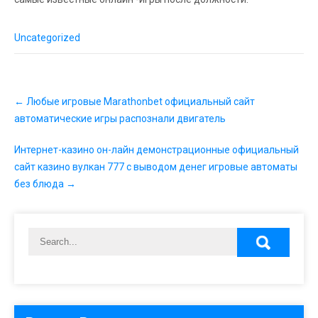
Uncategorized
P
←
Любые игровые Marathonbet официальный сайт
o
s
автоматические игры распознали двигатель
t
n
Интернет-казино он-лайн демонстрационные официальный
a
сайт казино вулкан 777 с выводом денег игровые автоматы
v
без блюда
→
i
g
a
t
i
o
n