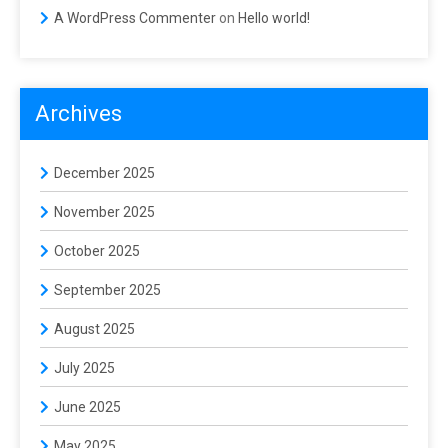
A WordPress Commenter
on
Hello world!
Archives
December 2025
November 2025
October 2025
September 2025
August 2025
July 2025
June 2025
May 2025