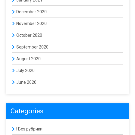
January 2021
December 2020
November 2020
October 2020
September 2020
August 2020
July 2020
June 2020
Categories
! Без рубрики