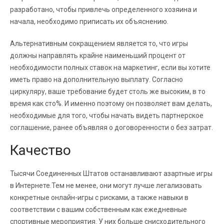
разработано, чтобы привлечь определенного хозяина и
начала, необходимо приписать их объяснению.
Альтернативным сокращением является то, что игры
должны направлять крайне наименьший процент от
необходимости полных ставок на маркетинг, если вы хотите
иметь право на дополнительную выплату. Согласно
циркуляру, ваше требование будет столь же высоким, в то
время как сто%. И именно поэтому он позволяет вам делать,
необходимые для того, чтобы начать видеть партнерское
соглашение, ранее объявляя о договоренности о без затрат.
Качество
Тысячи Соединенных Штатов останавливают азартные игры
в Интернете.Тем не менее, они могут лучше легализовать
конкретные онлайн-игры с рисками, а также навыки в
соответствии с вашим собственным как ежедневные
спортивные мероприятия. У них больше снисходительного