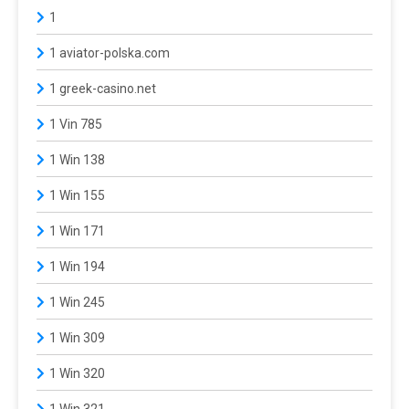
1
1 aviator-polska.com
1 greek-casino.net
1 Vin 785
1 Win 138
1 Win 155
1 Win 171
1 Win 194
1 Win 245
1 Win 309
1 Win 320