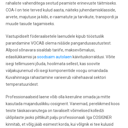
rahaliste vahenditega seotud peamiste erinevuste täitmiseks.
COA-l on teie terved kulud aasta, näiteks juhendamisklasside,
arvete, majutuse ja kiibi, e-raamatute ja tarvikute, transpordi ja
muude tasude tagamiseks.
Vastupidiselt föderaalsetele laenudele kipub tööstuslik
parandamine VOCAB olema niššide pangandusasutustest.
Allpool sõnavara sisaldab tariife, maksevõimalusi,
edasilükkamisi ja
soodsaim autolaen
käivituskorraldusi. Võite
isegi tellimuseni jõuda, hoolimata sellest, kas soovite
väljakujunenud või isegi komponentide voogu omandada.
Kuvahinnaga rahastamine varieerub vähehaaval sektori
temperatuuridest.
Professionaalseid laene võib olla keeruline omada ja mitte
kasutada majanduslikku cosignerit. Vanemad, pereliikmed koos
teiste täiskasvanutega on tavaliselt võimelised kolledži
üliõpilaste jaoks piltlikult palju professionaali. Iga COSIGNER
kinnitab, et võlg jääb esimest korda, kui võlgnik ei tee kulusid