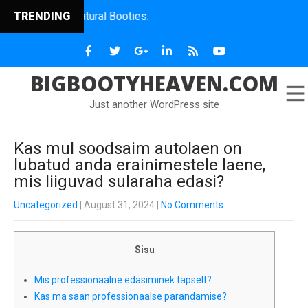
the Natural Booties.
TRENDING
BIGBOOTYHEAVEN.COM
Just another WordPress site
Kas mul soodsaim autolaen on
lubatud anda erainimestele laene,
mis liiguvad sularaha edasi?
Uncategorized
| August 31, 2024
|
No Comments
Sisu
Mis professionaalne edasiminek täpselt?
Kas ma saan professionaalse parandamise?