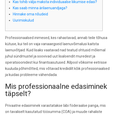
Kas tohib välja maksta individuaalse liikumise edasi?
Kas saab minna ärilaenuandjaga?
Hinnake oma nõudeid
Uurimiskulud
Professionaalsed inimesed, kes rahastavad, annab teile tõhusa
kütuse, kui teil on vaja vanaaegseid laenuvõimalusi kaitsta
laenuvõtjaid. Kuid lisaks vaatavad nad teatud ohtusid mõlemal
juhul sündmustel ja soovivad uut lisaloendit muredest ja
operatsioonidest kui finantsasutused.
Allpool võiksime eetrisse
kuuluda põhimõtted, mis võtavad krediidilt kõik professionaalsed
ja kuidas probleeme vähendada.
Mis professionaalne edasiminek
täpselt?
Privaatne edasiminek varastatakse läbi föderaalse panga, mis
on tavaliselt kasutatud töösumma (COA) ja muude rahaliste