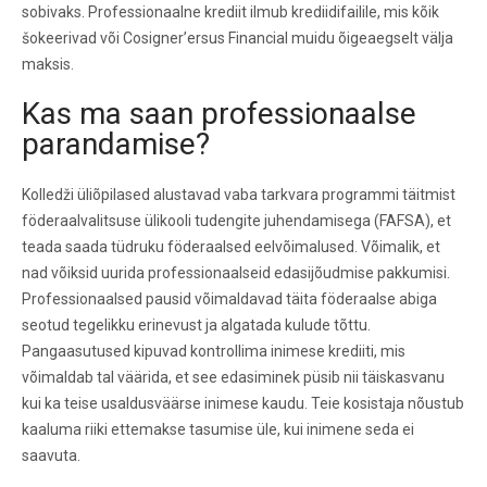
sobivaks. Professionaalne krediit ilmub krediidifailile, mis kõik
šokeerivad või Cosigner’ersus Financial muidu õigeaegselt välja
maksis.
Kas ma saan professionaalse
parandamise?
Kolledži üliõpilased alustavad vaba tarkvara programmi täitmist
föderaalvalitsuse ülikooli tudengite juhendamisega (FAFSA), et
teada saada tüdruku föderaalsed eelvõimalused. Võimalik, et
nad võiksid uurida professionaalseid edasijõudmise pakkumisi.
Professionaalsed pausid võimaldavad täita föderaalse abiga
seotud tegelikku erinevust ja algatada kulude tõttu.
Pangaasutused kipuvad kontrollima inimese krediiti, mis
võimaldab tal väärida, et see edasiminek püsib nii täiskasvanu
kui ka teise usaldusväärse inimese kaudu. Teie kosistaja nõustub
kaaluma riiki ettemakse tasumise üle, kui inimene seda ei
saavuta.