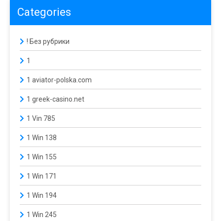
Categories
! Без рубрики
1
1 aviator-polska.com
1 greek-casino.net
1 Vin 785
1 Win 138
1 Win 155
1 Win 171
1 Win 194
1 Win 245