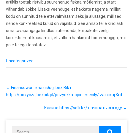
artiklis toetab ristvibu suurenenud fiskaalmõtlemist ja start
vähendab šokke. Lisaks veenduge, et hakkate nägema, millist
kodu on sunnitud teie ettevalmistamiseks ja alustage, millised
nende konkreetsed kulud on vajalikud. See annab teile kindlasti
oma tavapangaga kindlasti ühendada, kui pakute veelgi
korrektsemat kaasamist, et vältida hankimist tootemüügiga, mis
pole teiega teostatav.
Uncategorized
P
←
Finansowanie na usługi bez Bik i
o
s
https://pozyczajbezbik.pl/pozyczka-opinie/lenily/ zainicjuj Krd
t
n
Казино https://solli.kz/ начинать выгоду
→
a
v
i
g