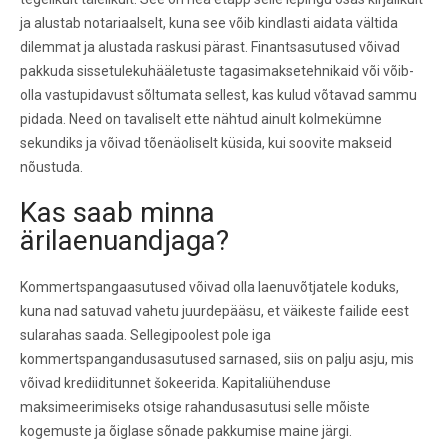
ja alustab notariaalselt, kuna see võib kindlasti aidata vältida
dilemmat ja alustada raskusi pärast. Finantsasutused võivad
pakkuda sissetulekuhääletuste tagasimaksetehnikaid või võib-
olla vastupidavust sõltumata sellest, kas kulud võtavad sammu
pidada. Need on tavaliselt ette nähtud ainult kolmekümne
sekundiks ja võivad tõenäoliselt küsida, kui soovite makseid
nõustuda.
Kas saab minna
ärilaenuandjaga?
Kommertspangaasutused võivad olla laenuvõtjatele koduks,
kuna nad satuvad vahetu juurdepääsu, et väikeste failide eest
sularahas saada. Sellegipoolest pole iga
kommertspangandusasutused sarnased, siis on palju asju, mis
võivad krediiditunnet šokeerida. Kapitaliühenduse
maksimeerimiseks otsige rahandusasutusi selle mõiste
kogemuste ja õiglase sõnade pakkumise maine järgi.