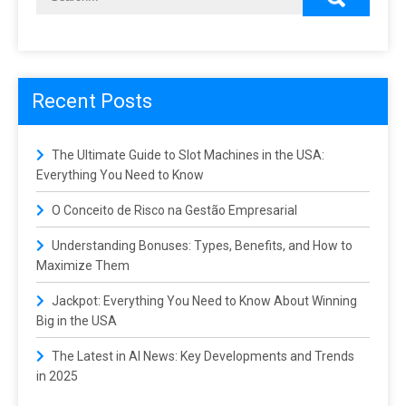
a
t
i
o
n
Recent Posts
The Ultimate Guide to Slot Machines in the USA:
Everything You Need to Know
O Conceito de Risco na Gestão Empresarial
Understanding Bonuses: Types, Benefits, and How to
Maximize Them
Jackpot: Everything You Need to Know About Winning
Big in the USA
The Latest in AI News: Key Developments and Trends
in 2025