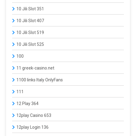
10 Jili Slot 351
10 Jili Slot 407
10 Jili Slot 519
10 Jili Slot 525
100
11 greek-casino.net
1100 links Italy OnlyFans
111
12 Play 364
12play Casino 653
12play Login 136