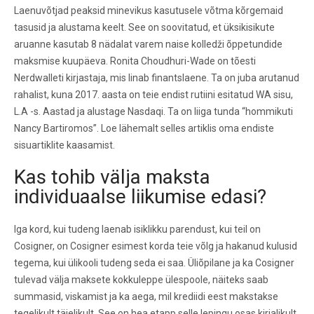
Laenuvõtjad peaksid minevikus kasutusele võtma kõrgemaid
tasusid ja alustama keelt. See on soovitatud, et üksikisikute
aruanne kasutab 8 nädalat varem naise kolledži õppetundide
maksmise kuupäeva. Ronita Choudhuri-Wade on tõesti
Nerdwalleti kirjastaja, mis linab finantslaene. Ta on juba arutanud
rahalist, kuna 2017. aasta on teie endist rutiini esitatud WA sisu,
L.A -s. Aastad ja alustage Nasdaqi. Ta on liiga tunda “hommikuti
Nancy Bartiromos”. Loe lähemalt selles artiklis oma endiste
sisuartiklite kaasamist.
Kas tohib välja maksta
individuaalse liikumise edasi?
Iga kord, kui tudeng laenab isiklikku parendust, kui teil on
Cosigner, on Cosigner esimest korda teie võlg ja hakanud kulusid
tegema, kui ülikooli tudeng seda ei saa. Üliõpilane ja ka Cosigner
tulevad välja maksete kokkuleppe ülespoole, näiteks saab
summasid, viskamist ja ka aega, mil krediidi eest makstakse
tegelikult täielikult. See on hea etapp selle lepingu osas kirjalikult