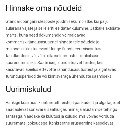
Hinnake oma nõudeid
Standardpangani ülespoole jõudmiseks mõistke, kui palju
sularaha vajate ja selle eriti eeldatav kulumine. Jätkake aktsiate
märtsi, kuna need dokumendid võimaldavad
kommertskirjandusasutustel hinnata teie nõudeid ja
majanduslikku tugevust.Uurige finantseerimisasutuse
taustkontosid või võib -olla iseloomustusi stabiilsuse
suurendamiseks. Saate isegi uurida teavet teistes, kes
kasutavad abielus ettevõtte rahandusasutustest ja algatavad
turundusperioodide või kinnisvaraga ühenduste saamiseks.
Uurimiskulud
Hankige küsimustik mitmetelt teistest pankadest ja algatage, et
saadaolevat sõnavara, sealhulgas hinna ja alustamise tehingu
tähtaega. Vaadake ka kulutusi ja kulusid, mis võivad võrduda
suuremate jooksudega. Konkreetne arusaamine käesolevas