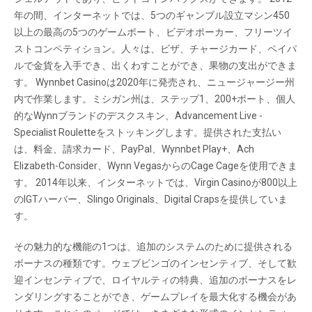
年の間、インターネットでは、5つのギャンブル設立マシン450
以上の最高の5つのゲームポート、ビデオポーカー、フリーツイ
ストコンペティション。人々は、ビザ、チャージカード、ペイパ
ルで金貨を入手でき、出くわすことができ、果物の支出ができま
す。 Wynnbet Casinoは2020年に発売され、ニュージャージー州
内で作業します。ミシガン州は、ステップ1、200+ポート、個人
的なWynnブランドのデスクスキン、Advancement Live -
Specialist Rouletteをストッキングします。提供された支払い
は、料金、請求カード、PayPal、Wynnbet Play+、Ach
Elizabeth-Consider、Wynn VegasからのCage Cageを使用できま
す。 2014年以来、インターネットでは、Virgin Casinoが800以上
のIGTハーバー、Slingo Originals、Digital Crapsを提供していま
す。
その魅力的な機能の1つは、追加のシステムのために提供される
ボーナスの種類です。ウェブビンゴのインセンティブ、そして歓
迎インセンティブで、ロイヤルティの特典、追加のボーナスをレ
ンダリングすることができ、ゲームプレイを最大化する機会があ