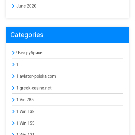
June 2020
Categories
! Без рубрики
1
1 aviator-polska.com
1 greek-casino.net
1 Vin 785
1 Win 138
1 Win 155
1 Win 171