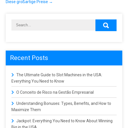
a
Diese großartige Preise
→
v
i
g
a
t
i
o
n
Recent Posts
The Ultimate Guide to Slot Machines in the USA:
Everything You Need to Know
O Conceito de Risco na Gestão Empresarial
Understanding Bonuses: Types, Benefits, and How to
Maximize Them
Jackpot: Everything You Need to Know About Winning
Big in the USA