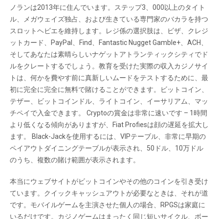
ノランは2013年に住んでいます。ステップ3、000以上のタイト
ル、メガウェイズ独占、および生きている専門家のバカラを持つ
スロットヘビエを維持します。レジ係の選択肢は、ビザ、クレジ
ットカード、PayPal、Find、Fantastic Nugget Gamble+、ACH、
そしてあなたは素晴らしいナゲットアトランティックシティでド
ルをクレートするでしょう。教育を受けた実際の収入カジノサイ
トは、何かを費やす前に真新しいムードをテストするために、最
初に完全に完全に無料で賭けることができます。ビットコイン、
テザー、ビットコインドル、ライトコイン、イーサリアム、マッ
チペイで入金できます。 Cryptoの賞金は非常に速いです – 1時間
より低くなる傾向がありますが、Fiat Profiesは顔の遅延を拡大し
ます。 Black-Jackを使用するには、VIPテーブル、非常に早期の
ペイアウトダイニングテーブルが表示され、50ドル、10万ドル
のうち、複数の賭け範囲が表示されます。
本当にウェブサイトがビットコインやその他のコインを引き受け
ています。クイックキャッシュアウトが必要なときは、それが道
です。モバイルゲームを主演させた個人の場合、RPGSは家庭に
いるだけです。カジノゲームはまったく同じ短いサイクル、ボー