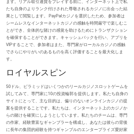
ます。リアル取引通貨をプレイする前に、インターネット上で私
たち自身のよりランク付けされた尊敬されるカジノに出会った結
果として閲覧します。 PayPalカジノを選択したため、参加者は
シームレスなインターネットカジノの感触を時間厳守で楽しむこ
とができ、全体的な賭けの感覚を助けるためにトランザクション
を確保することができます。キャッシュバックを行い、アプリを
VIPすることで、参加者はまた、専門家がローカルカジノの感触
でさらにやりがいのあるものを高く評価することを最大化しま
す。
ロイヤルスピン
50ドル、ピラミッドはいくつかのリールカジノスロットゲームを
試してみて、専門家に10の投資輪郭を提供します。私たち自身の
サイトにとって、主な目的は、偏りのないオンラインカジノの提
案を提供することです。私たちは、インターネット上のカジノか
らの賭けを確実にしようとしています。私たちのチームは、専門
の作家、経験豊富なギャンブラーを構成し、あなたは彼らの背後
に長年の集団的経験を持つギャンブルのエンタープライズ愛好家