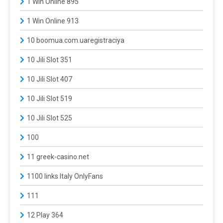
1 Win Online 895
1 Win Online 913
10 boomua.com.uaregistraciya
10 Jili Slot 351
10 Jili Slot 407
10 Jili Slot 519
10 Jili Slot 525
100
11 greek-casino.net
1100 links Italy OnlyFans
111
12 Play 364