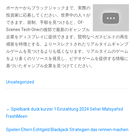
ポーカーからブラックジャックまで、実際の
投資家に応募してください。世界中の人々が
できます。規制、手順を見つけると、Of-
Scenes Tech Oneの後部で最新のギャンブル
企業をディスプレイに提供できます。賢明なベガスビルドの再生
感覚を特徴とする、よりースレクトされたリアルタイムギャンブ
ルゲームを見つけるよりも低くなります。リアルタイムのゲーム
をより多くのリソースを発見し、ビデオゲームを提供する情報に
基づいたギャンブル企業を見つけてください。
Uncategorized
P
←
Spielbank duck kurzer 1 Einzahlung 2024 Seher Matsyafed
o
s
FreshMeen
t
n
Spielen Eltern Echtgeld Blackjack Strategien das rennen machen