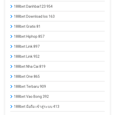
188bet Danhbai123 954
188bet Download Ios 163
188bet Gratis 81
188bet Hiphop 857
188bet Link 897
188bet Link 952
188bet Nha Cai 819
188bet One 865
188bet Terbaru 909
188bet Vao Bong 392
188bet มือถือ เข้าสู่ระบบ 413