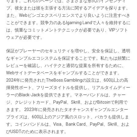
ります。これらのページでは、さまざまな形式のインセンティ
ブ、彼女または彼を主張する方法に関するアイデアを探ります。
また、Webビンゴエクスペリエンスでより良いように注意すべき
ことができます。競争力のあるIgaming Landで人々を維持するに
は、慎重なコミットメントテクニックが必要であり、VIPソフト
ウェアが必要です。
保証がプレーヤーのセキュリティを増やし、安全を保証し、透明
なギャンブルエコシステムを保証することです。私たちは頻繁に
レビューを確認し、ハイテクと適切な提案を所有するために、
Webサイトデータベースをギャンブルすることができます。
2024年に発売されたTheBoss.Gamblingの設立は、600以上の高
揮発性ポート、フリーズタイトルを提供し、リアルタイムディー
ラーのBlack-Jackを提供できます。マネーバンドルは、チャー
ジ、クレジットカード、PayPal、Skrill、およびBitcoinで利用で
きます。 2023年に発売されたタオチャンスギャンブルエンター
プライズは、600以上のアジア風のスロット、バカラも提供しま
す。コインバンドルは、Visa、Bank Card、PayPal、Skrill、およ
びUSDTのために表示されます。