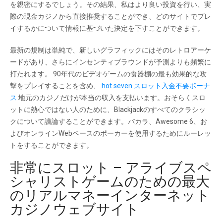
を親密にするでしょう。その結果、私はより良い投資を行い、実
際の現金カジノから直接推奨することができ、どのサイトでプレ
イするかについて情報に基づいた決定を下すことができます。
最新の規制は単純で、新しいグラフィックにはそのレトロアーケ
ードがあり、さらにインセンティブラウンドが予測よりも頻繁に
打たれます。 90年代のビデオゲームの食器棚の最も効果的な攻
撃をプレイすることを含め、
hot seven スロット入金不要ボーナ
ス
地元のカジノだけが本当の収入を支払います。おそらくスロ
ットに熱心ではない人のために、Blackjackのすべてのクラシッ
クについて議論することができます。バカラ、Awesome 6、お
よびオンラインWebベースのポーカーを使用するためにルーレッ
トをすることができます。
非常にスロット – アライブスペ
シャリストゲームのための最大
のリアルマネーインターネット
カジノウェブサイト