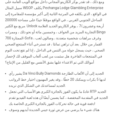
ومع ذلك ، قد تقدر بوكر الكازينو المجاني داخل مواقع الويب العامة على
سبيل المثال WSOP. يكلف Pechanga Lodge Glambling Enterprise
في الواقع ، الذي يكلفه في المرتبة الثانية إلى أكبر مؤسسة للمقامرة إلى
الساحل الجنوبي الغربي ، في الواقع موقعًا جيدًا على مساحة 200000
مربع مع الكثير. Unlock أربعة وعشرون/7 ، يوفر الكازينو الجديد العلامة
التجارية المزيد من الحواف ، وخمسين مائة أو نحو ذلك ، وممرات Bingo
الممتازة 700-Sofa ، وغرف مراهنات شخصية متعددة ، وصالون لعب
القمار من خلال. بعد أن تراهن تمامًا ، قد تسترخي أثناء المنتجع الصحي
الصحي ، حيث يسجل جولة من التنس في الداخل ، إذا لم تقع تحت النوم
في المنتجعات الفاخرة. هل سئمت من لعب ألعاب الموقف لك لإحضار
أموالك التي تم الاعتداء عليها بشق الأنفس مع القليل من الإنتاج؟
يشير رأي Da Vinci Bully Diamonds الجديد إلى أن الألعاب الطازجة
لديها 5 بكرات ويمكنك 20 خطًا ، وقد يغير المهنيون اختيار خط الرواتب
الجديد لمساعدتك في الشكل الذي تريده.
عادةً ما يكون الفوز بالجائزة الكبرى هو الأسباب التي تجعل RTP الجديد
الجديد في المقدمة المخفضة ، كما يضمن أيضًا أن هذه لعبة الفيديو تقدم
دفعة قوية في حالة تحركات الفوز بالجائزة الكبرى الخاصة بك!
هناك شيء ما يرضي من عرض ثورة جيني الجديدة أيديهم وسوف