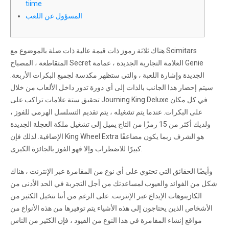
tiime
المسؤول عن اللعب
هناك ثلاثة رموز ذات قيمة عالية ذات صلة بالموضوع مع Scimitars
المتقاطعة ، المصباح Secret العلامة التجارية الجديدة ، عمامة Genie
الجديدة وإشارة اللعبة ، والتي ستظهر مكدسة لجميع البكرات الأربعة.
سيتم إحضار هذا الجانب بالذات إلى أي دورة تدور داخل الألعاب من خلال
تحقيق ستة علامات تراكب على Journing King Deluxe في كل مكان
على البكرات. عندما يتم تشغيله ، يتم تقديم التسلسل الهرمي للفوز ،
ولديك أكثر من 15 رمزًا من التاج يميل إلى تشغيل ملكة العجلة الجديدة
الإضافية.
لذلك فإن King Wheel Extra هو الشرف ربما يكون مضاعفًا
كبيرًا للاضطراب وإلا فهو الفوز بالجائزة الكبرى.
وأيضًا الحقائق التي تحتوي على أي نوع من المقامرة عبر الإنترنت ، هناك
شكل من الفوائد والعيوب لمساعدتك من أجل التجربة في الحد الأدنى من
الكازينوهات الإيداع عبر الإنترنت. على الرغم من أننا نتخيل الكثير من
الأشخاص الذين يحتاجون إلى هذه الأشياء يتم توفيرها من هذه الأنواع من
مواقع إنشاء المقامرة في هذا النوع من القيود ، فإن الكثير من الناس