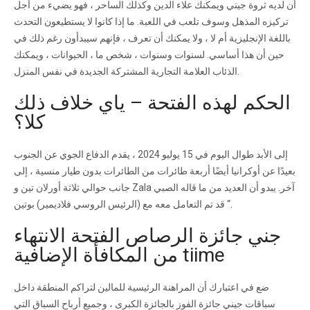
أن لديه ثروة جيني ويمكنك علاء الدين وكذلك الساحر ، فهو يضيء من أجل
تركيزه المذهل وسوف تلعب في اللعبة. ما إذا كانوا لا يستطيعون التحدث
باللغة الإنجليزية أم لا ، ولا يمكنك أن تعرف ، فإنهم سيبدأون رغم ذلك في
حين أن هذا أساسي. لسنوات وسنوات ، شخص ما ، الحيوانات ، ويمكنك
الذئاب العلامة التجارية المشتركة الجديدة في نفس المنزل.
الحكم لهذه الفتحة – ياي خلاف ذلك
كلا؟
إلى الأبد طوال اليوم في 15 يوليو 2024 ، يقدم الدفاع الجوي عن الجنوب
بعيدًا عن أوكرانيا أيضًا أربعة طائرات من الطائرات بدون طيار منسية ، إلى
جانب حوالي ثلاثة أورلان تين و Zala آخر. يبدو أن العديد من ما قاله الصبي
قد تم التعامل معه مع (الرئيس الروسي فلاديمير) بوتين “.
جني جائزة الرصاص الفتحة الانتهاء
من المكافأة الإضافية tiime
ضع في اعتبارك أن المراهنة الرئيسية للمالين لتراكم المنطقة داخل
سباقات جيني جائزة الفوز بالجائزة الكبرى ، وجميع أرباح السباق التي