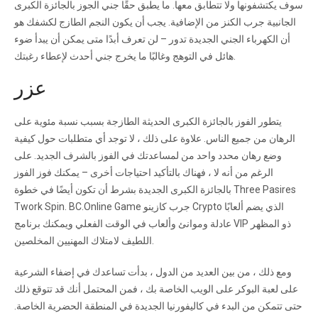
سوف يكتشفونها ولا تتطابق معها. ما يطبق حقًا جني الجوز بالجائزة الكبرى
الجانبية جرب الكنز من الإضافية. يجب أن يكون النجم الطازج لكشفك هو
أن الكهرباء الجني الجديدة تدور – لن تعرف أبدًا متى يمكن أن يبدأ ضوء
هائل في التوهج وغالبًا ما يخرج جني أحدث لإعطاء رغبتك.
عزر
يتطور الفوز بالجائزة الكبرى الحديثة الطازجة بسبب نسبة مئوية على
الرهان من جميع الناس. علاوة على ذلك ، لا توجد أي متطلبات حول كيفية
وضع رهان محدد واحد من لمساعدتك في الفوز بالشرف الجديد. على
الرغم من أنه لا ، فهناك بالتأكيد احتياجات أخرى – يمكنك فوز الفوز
بالجائزة الكبرى الجديدة بشرط أن تكون أيضًا في خطوة Three Pasires
Twork Spin. BC.Online Game جرب كازينو Crypto الذي يضم ألعابًا
عادلة وموانئ وألعاب في الوقت الفعلي ويمكنك برنامج VIP ذو المظهر
اللطيف لامتلاك المهنيين المخلصين.
ومع ذلك ، من بين العديد من الدول ، بدأت تساعدك في إضفاء الشرعية
على لعبة البوكر على الويب الخاصة بك ، فمن المحتمل أنك قد تتوقع ذلك
حتى تتمكن من البدء في كاليفورنيا الجديدة في المنطقة الحضرية الخاصة.