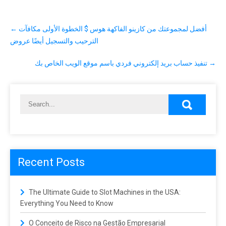
P
←
أفضل لمجموعتك من كازينو الفاكهة هوس $ الخطوة الأولى مكافآت
o
s
الترحيب والتسجيل أيضًا عروض
t
n
تنفيذ حساب بريد إلكتروني فردي باسم موقع الويب الخاص بك
→
a
v
i
g
a
t
i
o
n
Recent Posts
The Ultimate Guide to Slot Machines in the USA:
Everything You Need to Know
O Conceito de Risco na Gestão Empresarial