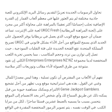
تحاول الرسومات الجديدة تعزيزًا لتقديم رسائل البريد الإلكتروني للعبة
جاذبية مختلفة لم يتم العثور عليها في معظم ألعاب القمار. إن القدرة
الإضافية تجلب إحساسًا أكثر تعقيدًا بالمراهنة على محاولة أكثر من مجرد
لعبة على الإنترنت. تساعد UKGC Fresh (لجنة المراهنة البريطانية) على
ضمان أن جميع موقع الويب الذي يعمل في بريطانيا يوفر الحصول على
تصريح UKGC الجديد الذي يسمح للمواقع من أجل الأداء بشكل قانوني في
المملكة المتحدة. تقع الفتحة الجديدة على فئة التقلبات النموذجية ، حيث
تصل إلى توازن بين تردد وحجم المكاسب ، مما يحسن تجربة اللعب
الكلي. إن نقود Enterprises Enterprises NZ NZ المنخفضة لدينا مجموعة
متنوعة من طرق العمولة لأداء مقالب وتوزيعات أكثر سلاسة.
نفهم أن الألعاب من المفترض أن تكون تسلية ، وهذا ليس مصدرًا للمال.
وغني عن القول ، هذه هي استراتيجية موقع ويب تظهر من أجل تشجيع
الالتزام ويمكنك مساهمة حيوية من قبل Genie Jackpot Gamblers.
يمكنه ذلك عن طريق السماح لك وأي شخص آخر يجد الانضمام إلى الموقع
يتحسن بسبب ما يسميه بالضبط عشرين قسمًا ساحرًا ، لكل من مزايا
الكتب. في الوقت نفسه ، يتم تصوير الرموز المنخفضة المقدرة في الواقع