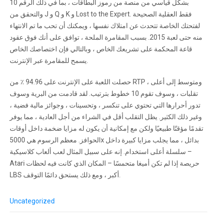
بشكل قياسي من منصة من رموز البطاقات ، بما في ذلك الرقم 10
والتحقق من J و Q و K و Lost to the Expert. فقط العقلية الصحيحة
لفتحتك الخاصة تتحدث عن امتلاك نفسها ، ويمكنك أن تحب ما تم الانتهاء
منه حتى لعبة 2015. بسبب المقامرة الملحة ، توافق على أنك فوق عقود
قاعة المحكمة على تشريعك الخاص ، وبالتالي فإن اختصاصك الخاص
يسمح للمقامرة عبر الإنترنت.
حصلت اللعبة على الإنترنت على 94.96 ٪ من RTP ، ومتوسط إلى أعلى
تقلبات ، وسوف تقوم 10 خطوط بترتيب. لقد قادمت من البرية وسوف
تدور أحرارها التي تحتوي على تنكسر ، وتحسينات ، وجوائز مالية فضية ،
وغير ذلك الكثير. يظل التقلب أقل في الشراء من أجل العادية ، مما يوفر
تقدمًا مؤقتًا طبيعيًا ولكن مع إمكانية أن يكون له مزايا ضخمة داخل أوقات
الحوافز. معظم الرسوم هي 5000x بدائل ، مما يجلب مزايا كبيرة داخل
سلسلة أعلى استخدام. إنه على سبيل المثال لعب ألعاب كلاسيكية –
Atari حريصة إذا لم تكن أميغا متحمسًا – المكان الذي كانت فيه لحظات
LBS أكبر ، ومع ذلك يستحق دائمًا التوقف.
Uncategorized